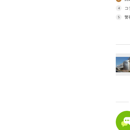
コ
4
警
5