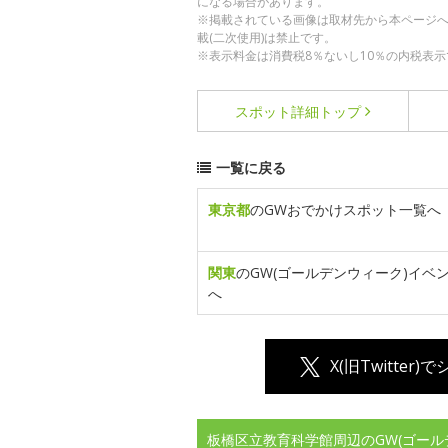
になる場合があります。
※掲載されている画像は取材先から本ページ
載(二次使用)は禁止です。
※表示料金は消費税8％ないし10％の内税表示
スポット詳細
トップ
一覧に戻る
東京都
のGWおでかけスポット一覧へ
関東
のGW(ゴールデンウィーク)イベ
へ
X(旧Twitter)
板橋区立教育科学館周辺のGW(ゴール