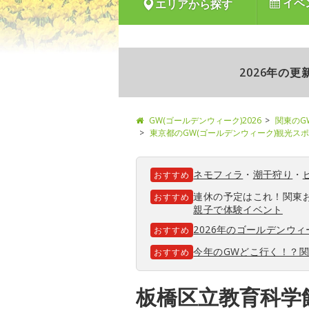
イベ
エリアから探す
2026年の
GW(ゴールデンウィーク)2026
関東のG
東京都のGW(ゴールデンウィーク)観光ス
ネモフィラ
・
潮干狩り
・
おすすめ
連休の予定はこれ！関東
おすすめ
親子で体験イベント
2026年のゴールデンウ
おすすめ
今年のGWどこ行く！？
おすすめ
板橋区立教育科学