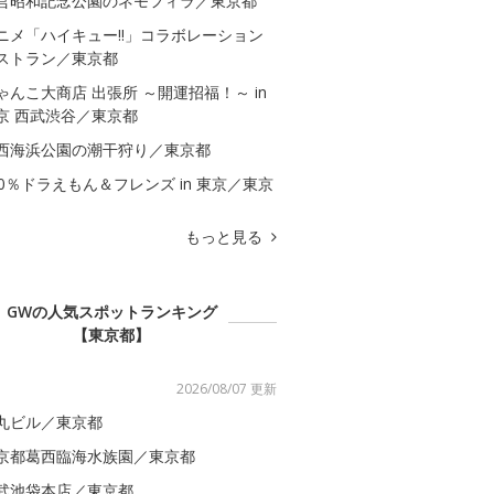
営昭和記念公園のネモフィラ／東京都
ニメ「ハイキュー!!」コラボレーション
ストラン／東京都
ゃんこ大商店 出張所 ～開運招福！～ in
京 西武渋谷／東京都
西海浜公園の潮干狩り／東京都
00％ドラえもん＆フレンズ in 東京／東京
もっと見る
GWの人気スポットランキング
【東京都】
2026/08/07 更新
丸ビル／東京都
京都葛西臨海水族園／東京都
武池袋本店／東京都