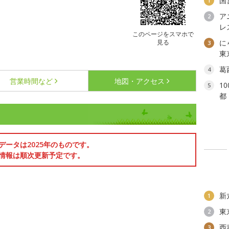
国
1
ア
2
レ
このページをスマホで
見る
に
3
東
葛
4
営業時間など
地図・アクセス
1
5
都
データは2025年のものです。
情報は順次更新予定です。
新
1
東
2
西
3