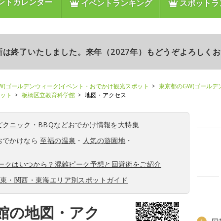
ントカレンダー
イベントランキング
スポットラ
更新は終了いたしました。来年（2027年）もどうぞよろしく
W(ゴールデンウィーク)イベント・おでかけ観光スポット
東京都のGW(ゴールデ
ポット
板橋区立教育科学館
地図・アクセス
ピクニック
・
BBQ
などおでかけ情報を大特集
おでかけなら
至福の温泉
・
人気の遊園地
・
ィークはいつから？混雑ピーク予想と回避術をご紹介
関東・関西・東海エリア別スポットガイド
館の地図・アク