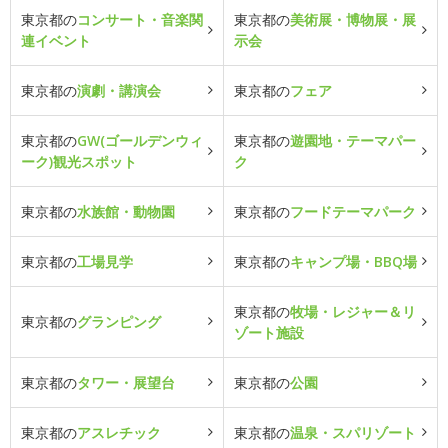
東京都の
コンサート・音楽関
東京都の
美術展・博物展・展
連イベント
示会
東京都の
演劇・講演会
東京都の
フェア
東京都の
GW(ゴールデンウィ
東京都の
遊園地・テーマパー
ーク)観光スポット
ク
東京都の
水族館・動物園
東京都の
フードテーマパーク
東京都の
工場見学
東京都の
キャンプ場・BBQ場
東京都の
牧場・レジャー＆リ
東京都の
グランピング
ゾート施設
東京都の
タワー・展望台
東京都の
公園
東京都の
アスレチック
東京都の
温泉・スパリゾート