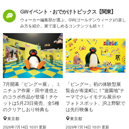
GWイベント・おでかけトピックス【関東】
ウォーカー編集部が選ぶ、GW(ゴールデンウィーク)の楽し
み方を紹介。家で楽しめるコンテンツも続々！
7月開幕「ピングー展」、ミ
「ピングー」初の体験型展
ニチュア作家・田中達也と
覧会が有楽町に！“遊園地”テ
のコラボ作品が登場！チケ
ーマでクレイモデル展示や
ットは5月23日発売、全5種
フォトスポット、JR上野駅で
のクリアしおり特典も
は先行映像も
東京都
東京都
2026年7月14日 10:01 更新
2026年7月14日 10:01 更新