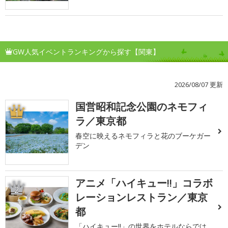
GW人気イベントランキングから探す【関東】
2026/08/07 更新
国営昭和記念公園のネモフィ
1
ラ／東京都
春空に映えるネモフィラと花のブーケガー
デン
アニメ「ハイキュー!!」コラボ
2
レーションレストラン／東京
都
「ハイキュー!!」の世界をホテルならでは