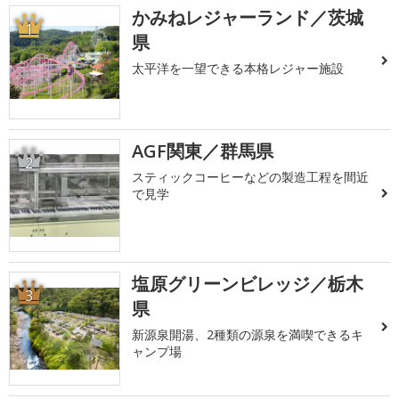
かみねレジャーランド／茨城
1
県
太平洋を一望できる本格レジャー施設
AGF関東／群馬県
2
スティックコーヒーなどの製造工程を間近
で見学
塩原グリーンビレッジ／栃木
3
県
新源泉開湯、2種類の源泉を満喫できるキ
ャンプ場