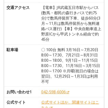
交通アクセス
【電車】JR武蔵五日市駅からバス
(数馬・都民の森行きバスで約75
分)で数馬停留所下車、徒歩60分(3
月～11月は数馬停留所から無料連
絡バス運行) 【車】中央自動車道上
野原ICから甲武トンネル経由で約
45分
駐車場
〇 100台 無料 3月16日～7月20日
8:00～17:30、7月21日～8月31日
8:00～18:00、9月1日～11月15日
8:00～17:30、11月16日～3月15日
8:00～17:00 ※月曜(祝日の場合は
翌日)、12月29日～1月3日は利用
不可
お問い合わせ1
042-598-6006
公式サイト
公式サイトほか、関連サイトはこ
ちら