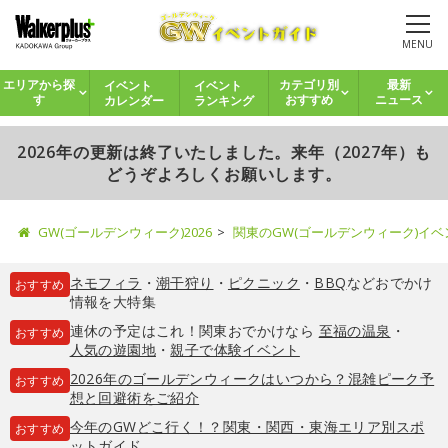
MENU
イベント
イベント
エリアから探
カテゴリ別
最新
カレンダー
ランキング
す
おすすめ
ニュース
2026年の更新は終了いたしました。来年（2027年）も
どうぞよろしくお願いします。
GW(ゴールデンウィーク)2026
関東のGW(ゴールデンウィーク)イ
ネモフィラ
・
潮干狩り
・
ピクニック
・
BBQ
などおでかけ
おすすめ
情報を大特集
連休の予定はこれ！関東おでかけなら
至福の温泉
・
おすすめ
人気の遊園地
・
親子で体験イベント
2026年のゴールデンウィークはいつから？混雑ピーク予
おすすめ
想と回避術をご紹介
今年のGWどこ行く！？関東・関西・東海エリア別スポ
おすすめ
ットガイド