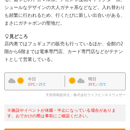
シュールなデザインの大人ガチャ系などなど。入れ替わり
も頻繁に行われるため、行くたびに新しい出合いがある、
まさにガチャポンの聖地だ。
見どころ
店内奥ではフュギュアの販売も行っているほか、会館の2
階から6階までは電車専門店、カード専門店などがテナン
トとして営業している。
今日
明日
33℃
／
25℃
35℃
／
25℃
天気情報提供元：株式会社ライフビジネスウェザー
※施設やイベントが休園・中止になっている場合がありま
す。おでかけの際は事前にご確認ください。