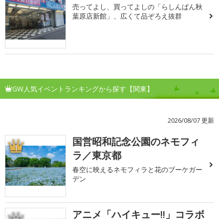
売ってよし、買ってよしの「らしんばん秋
葉原店新館」、広くて品ぞろえ抜群
GW人気イベントランキングから探す【関東】
2026/08/07 更新
国営昭和記念公園のネモフィ
1
ラ／東京都
春空に映えるネモフィラと花のブーケガー
デン
アニメ「ハイキュー!!」コラボ