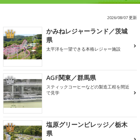
2026/08/07 更新
かみねレジャーランド／茨城
1
県
太平洋を一望できる本格レジャー施設
AGF関東／群馬県
2
スティックコーヒーなどの製造工程を間近
で見学
塩原グリーンビレッジ／栃木
3
県