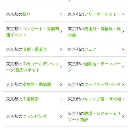
東京都の
祭り
東京都の
フリーマーケット
東京都の
コンサート・音楽関
東京都の
美術展・博物展・展
連イベント
示会
東京都の
演劇・講演会
東京都の
フェア
東京都の
GW(ゴールデンウィ
東京都の
遊園地・テーマパー
ーク)観光スポット
ク
東京都の
水族館・動物園
東京都の
フードテーマパーク
東京都の
工場見学
東京都の
キャンプ場・BBQ場
東京都の
牧場・レジャー＆リ
東京都の
グランピング
ゾート施設