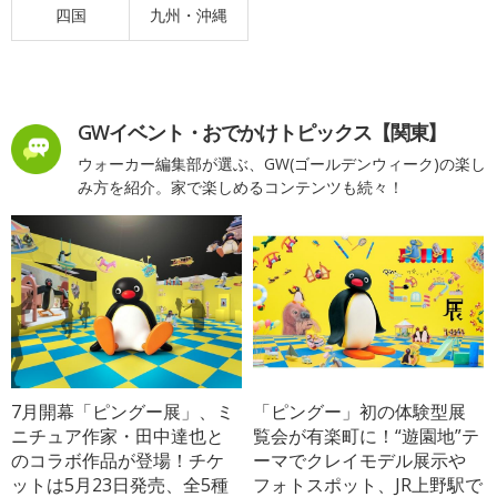
四国
九州・沖縄
GWイベント・おでかけトピックス【関東】
ウォーカー編集部が選ぶ、GW(ゴールデンウィーク)の楽し
み方を紹介。家で楽しめるコンテンツも続々！
7月開幕「ピングー展」、ミ
「ピングー」初の体験型展
ニチュア作家・田中達也と
覧会が有楽町に！“遊園地”テ
のコラボ作品が登場！チケ
ーマでクレイモデル展示や
ットは5月23日発売、全5種
フォトスポット、JR上野駅で