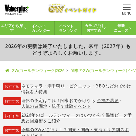
MENU
イベント
イベント
エリアから探
カテゴリ別
最新
カレンダー
ランキング
す
おすすめ
ニュース
2026年の更新は終了いたしました。来年（2027年）も
どうぞよろしくお願いします。
GW(ゴールデンウィーク)2026
関東のGW(ゴールデンウィーク)イ
ネモフィラ
・
潮干狩り
・
ピクニック
・
BBQ
などおでかけ
おすすめ
情報を大特集
連休の予定はこれ！関東おでかけなら
至福の温泉
・
おすすめ
人気の遊園地
・
親子で体験イベント
2026年のゴールデンウィークはいつから？混雑ピーク予
おすすめ
想と回避術をご紹介
今年のGWどこ行く！？関東・関西・東海エリア別スポ
おすすめ
ットガイド