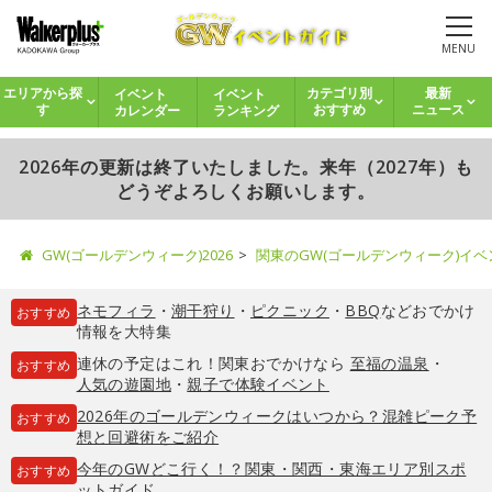
MENU
イベント
イベント
エリアから探
カテゴリ別
最新
カレンダー
ランキング
す
おすすめ
ニュース
2026年の更新は終了いたしました。来年（2027年）も
どうぞよろしくお願いします。
GW(ゴールデンウィーク)2026
関東のGW(ゴールデンウィーク)イ
ネモフィラ
・
潮干狩り
・
ピクニック
・
BBQ
などおでかけ
おすすめ
情報を大特集
連休の予定はこれ！関東おでかけなら
至福の温泉
・
おすすめ
人気の遊園地
・
親子で体験イベント
2026年のゴールデンウィークはいつから？混雑ピーク予
おすすめ
想と回避術をご紹介
今年のGWどこ行く！？関東・関西・東海エリア別スポ
おすすめ
ットガイド