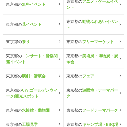
東京都の
アニメ・ゲームイベ
東京都の
無料イベント
ント
東京都の
動物ふれあいイベン
東京都の
花イベント
ト
東京都の
祭り
東京都の
フリーマーケット
東京都の
コンサート・音楽関
東京都の
美術展・博物展・展
連イベント
示会
東京都の
演劇・講演会
東京都の
フェア
東京都の
GW(ゴールデンウィ
東京都の
遊園地・テーマパー
ーク)観光スポット
ク
東京都の
水族館・動物園
東京都の
フードテーマパーク
東京都の
工場見学
東京都の
キャンプ場・BBQ場