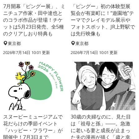
7月開幕「ピングー展」、ミ
「ピングー」初の体験型展
ニチュア作家・田中達也と
覧会が有楽町に！“遊園地”テ
のコラボ作品が登場！チケ
ーマでクレイモデル展示や
ットは5月23日発売、全5種
フォトスポット、JR上野駅で
のクリアしおり特典も
は先行映像も
東京都
東京都
2026年7月14日 10:01 更新
2026年7月14日 10:01 更新
スヌーピーミュージアムで
30歳の夫婦なのに、見た目
花だらけの季節イベント
は「祖母と孫」――。急激
「ハッピー・フラワー」が
に老いる妻と成長が止まっ
開催中！7月3日まで
た夫の漫画が描く「歳と幸