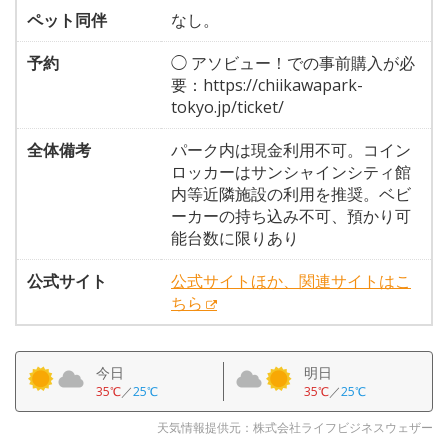
ペット同伴
なし。
予約
◯ アソビュー！での事前購入が必
要：https://chiikawapark-
tokyo.jp/ticket/
全体備考
パーク内は現金利用不可。コイン
ロッカーはサンシャインシティ館
内等近隣施設の利用を推奨。ベビ
ーカーの持ち込み不可、預かり可
能台数に限りあり
公式サイト
公式サイトほか、関連サイトはこ
ちら
今日
明日
35℃
／
25℃
35℃
／
25℃
天気情報提供元：株式会社ライフビジネスウェザー