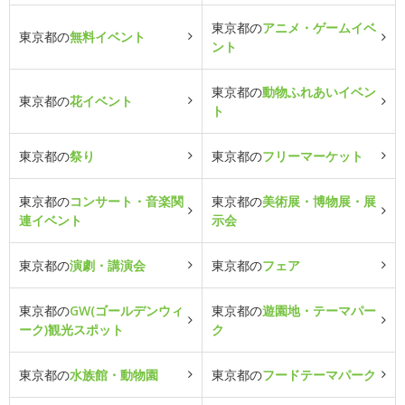
東京都の
アニメ・ゲームイベ
東京都の
無料イベント
ント
東京都の
動物ふれあいイベン
東京都の
花イベント
ト
東京都の
祭り
東京都の
フリーマーケット
東京都の
コンサート・音楽関
東京都の
美術展・博物展・展
連イベント
示会
東京都の
演劇・講演会
東京都の
フェア
東京都の
GW(ゴールデンウィ
東京都の
遊園地・テーマパー
ーク)観光スポット
ク
東京都の
水族館・動物園
東京都の
フードテーマパーク