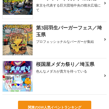
東京を代表する巨大団地中央の噴水広場に
て
第3回羽生バーガーフェス／埼
2
玉県
プロフェッショナルなバーガーが集結
桜国屋メダカ祭り／埼玉県
3
色んなメダカが貴方を待っている
関東のGW人気イベントランキング