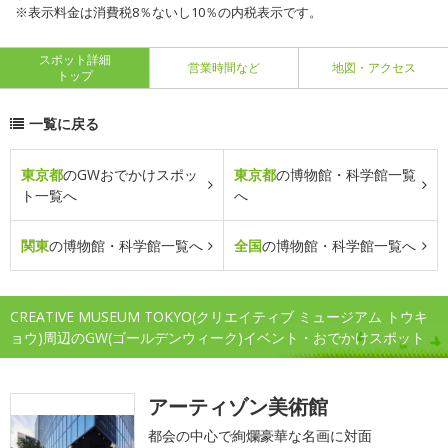
※表示料金は消費税8％ないし10％の内税表示です。
スポット詳細
営業時間など
地図・アクセス
トップ
一覧に戻る
東京都
のGWおでかけスポッ
東京都
の博物館・科学館一覧
ト一覧へ
へ
関東
の博物館・科学館一覧へ
全国
の博物館・科学館一覧へ
CREATIVE MUSEUM TOKYO(クリエイティブ ミュージアム トウキ
ョウ)周辺のGW(ゴールデンウィーク)イベント・おでかけスポット
アーティゾン美術館
都会の中心で絢爛豪華な名画に対面