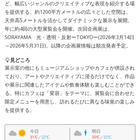
ど、幅広いジャンルのクリエイティブな表現を紹介する場
を提供する。約1200平方メートルの広々とした空間は、
天井高5メートルを活かしてダイナミックな展示を展開。
年に約4回の大型展覧会を開催。次回企画展は、
SORAYAMA 光・透明・反射ーTOKYOー(2026年3月14日
～2026年5月31日)。以降の企画展情報は順次発表予定。
見どころ
展示室の他にもミュージアムショップやカフェが併設され
ており、アートやクリエイティブに浸るだけでなく、作品
や展示に関連したアイテムや飲食体験も楽しむことができ
る。特にカフェは「変容」をテーマに、展覧会に合わせた
限定メニューを用意し、訪れるたびに異なる味覚の楽しみ
を提供する。
今日
明日
31℃
／
22℃
30℃
／
22℃