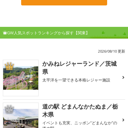
GW人気スポットランキングから探す【関東】
2026/08/10 更新
かみねレジャーランド／茨城
1
県
太平洋を一望できる本格レジャー施設
道の駅 どまんなかたぬま／栃
2
木県
イベントも充実、ニッポン“どまんなか”の