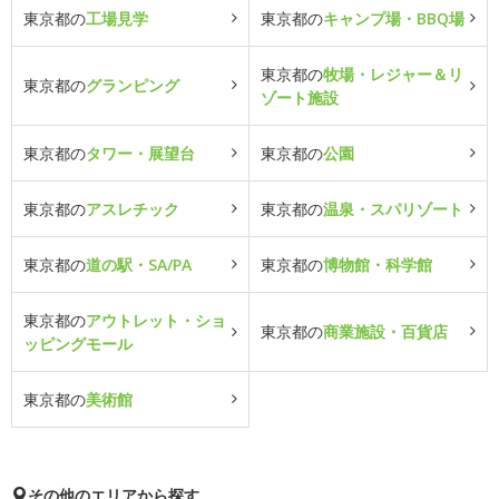
東京都の
工場見学
東京都の
キャンプ場・BBQ場
東京都の
牧場・レジャー＆リ
東京都の
グランピング
ゾート施設
東京都の
タワー・展望台
東京都の
公園
東京都の
アスレチック
東京都の
温泉・スパリゾート
東京都の
道の駅・SA/PA
東京都の
博物館・科学館
東京都の
アウトレット・ショ
東京都の
商業施設・百貨店
ッピングモール
東京都の
美術館
その他のエリアから探す