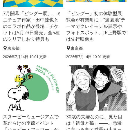
7月開幕「ピングー展」、ミ
「ピングー」初の体験型展
ニチュア作家・田中達也と
覧会が有楽町に！“遊園地”テ
のコラボ作品が登場！チケ
ーマでクレイモデル展示や
ットは5月23日発売、全5種
フォトスポット、JR上野駅で
のクリアしおり特典も
は先行映像も
東京都
東京都
2026年7月14日 10:01 更新
2026年7月14日 10:01 更新
スヌーピーミュージアムで
30歳の夫婦なのに、見た目
花だらけの季節イベント
は「祖母と孫」――。急激
「ハッピー・フラワー」が
に老いる妻と成長が止まっ