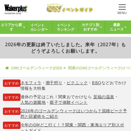
MENU
イベント
イベント
エリアから探
カテゴリ別
最新
カレンダー
ランキング
す
おすすめ
ニュース
2026年の更新は終了いたしました。来年（2027年）も
どうぞよろしくお願いします。
GW(ゴールデンウィーク)2026
関東のGW(ゴールデンウィーク)イ
ネモフィラ
・
潮干狩り
・
ピクニック
・
BBQ
などおでかけ
おすすめ
情報を大特集
連休の予定はこれ！関東おでかけなら
至福の温泉
・
おすすめ
人気の遊園地
・
親子で体験イベント
2026年のゴールデンウィークはいつから？混雑ピーク予
おすすめ
想と回避術をご紹介
今年のGWどこ行く！？関東・関西・東海エリア別スポ
おすすめ
ットガイド