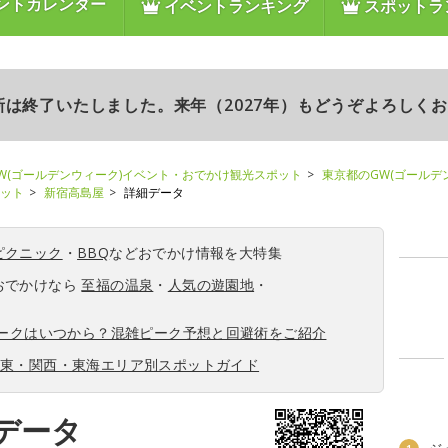
ントカレンダー
イベントランキング
スポットラ
更新は終了いたしました。来年（2027年）もどうぞよろしく
W(ゴールデンウィーク)イベント・おでかけ観光スポット
東京都のGW(ゴールデ
ポット
新宿高島屋
詳細データ
ピクニック
・
BBQ
などおでかけ情報を大特集
おでかけなら
至福の温泉
・
人気の遊園地
・
ィークはいつから？混雑ピーク予想と回避術をご紹介
関東・関西・東海エリア別スポットガイド
データ