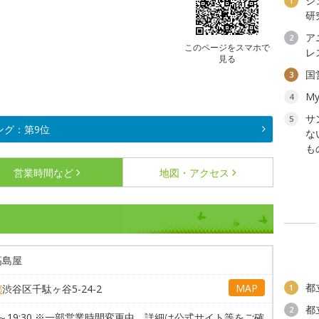
ジ
1
研
ア
2
このページをスマホで
レ
見る
国
3
My
4
サ
5
ング：第9位
な
も
営業時間など
地図・アクセス
高島屋
都
MAP
都
渋谷区千駄ヶ谷5-24-2
1
都
2
30～19:30 ※一部営業時間変更中。詳細は公式サイト等をご確