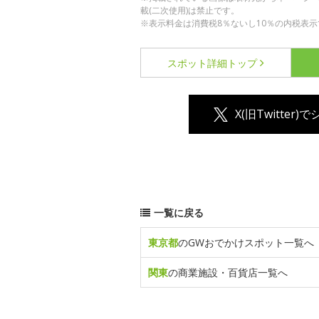
載(二次使用)は禁止です。
※表示料金は消費税8％ないし10％の内税表示
スポット詳細
トップ
X(旧Twitter)
一覧に戻る
東京都
のGWおでかけスポット一覧へ
関東
の商業施設・百貨店一覧へ