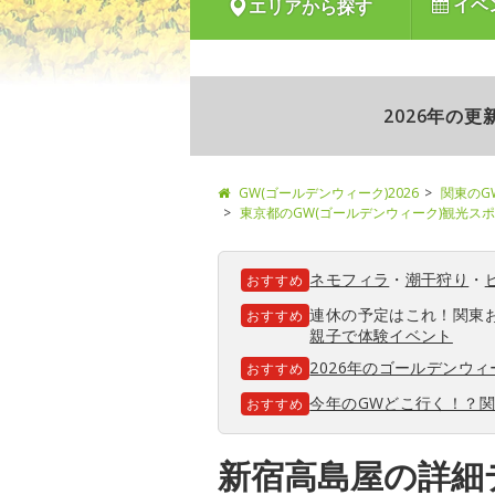
イベ
エリアから探す
2026年の
GW(ゴールデンウィーク)2026
関東のG
東京都のGW(ゴールデンウィーク)観光ス
ネモフィラ
・
潮干狩り
・
おすすめ
連休の予定はこれ！関東
おすすめ
親子で体験イベント
2026年のゴールデンウ
おすすめ
今年のGWどこ行く！？
おすすめ
新宿高島屋の詳細