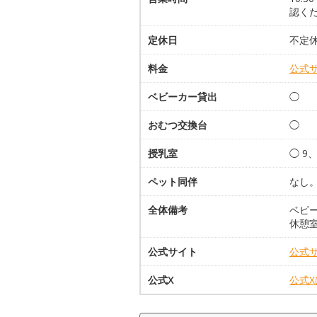
認く
定休日
不定
料金
公式
ベビーカー貸出
◯
おむつ交換台
◯
授乳室
◯ 9
ペット同伴
なし
全体備考
ベビー
休憩室
公式サイト
公式
公式X
公式