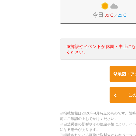
今日
35℃
／
25℃
※施設やイベントが休園・中止に
ください。
地図・ア
こ
※掲載情報は2026年4月時点のものです。
前にご確認の上おでかけください。
※自然災害の影響やその他諸事情により、イ
になる場合があります。
※掲載されている画像は取材先から本ページ