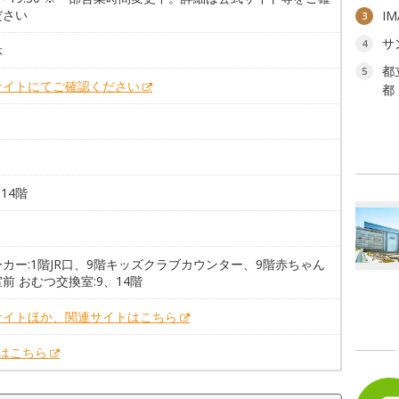
ださい
I
3
サ
4
休
都
5
サイトにてご確認ください
都
、14階
。
カー:1階JR口、9階キッズクラブカウンター、9階赤ちゃん
前 おむつ交換室:9、14階
サイトほか、関連サイトはこちら
Xはこちら