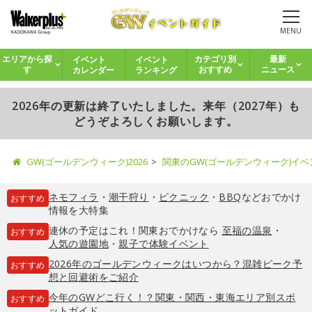
MENU
イベント
イベント
エリアから探
カテゴリ別
最新
カレンダー
ランキング
す
おすすめ
ニュース
2026年の更新は終了いたしました。来年（2027年）も
どうぞよろしくお願いします。
GW(ゴールデンウィーク)2026
関東のGW(ゴールデンウィーク)イ
ネモフィラ
・
潮干狩り
・
ピクニック
・
BBQ
などおでかけ
おすすめ
情報を大特集
連休の予定はこれ！関東おでかけなら
至福の温泉
・
おすすめ
人気の遊園地
・
親子で体験イベント
2026年のゴールデンウィークはいつから？混雑ピーク予
おすすめ
想と回避術をご紹介
今年のGWどこ行く！？関東・関西・東海エリア別スポ
おすすめ
ットガイド