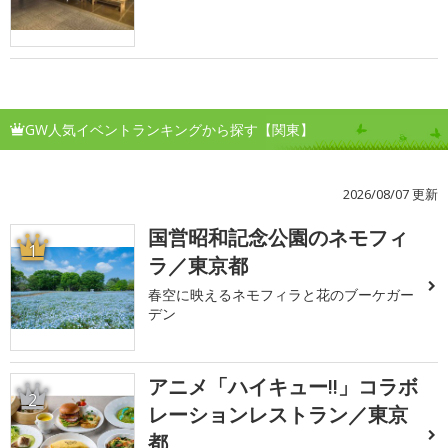
GW人気イベントランキングから探す【関東】
2026/08/07 更新
国営昭和記念公園のネモフィ
1
ラ／東京都
春空に映えるネモフィラと花のブーケガー
デン
アニメ「ハイキュー!!」コラボ
2
レーションレストラン／東京
都