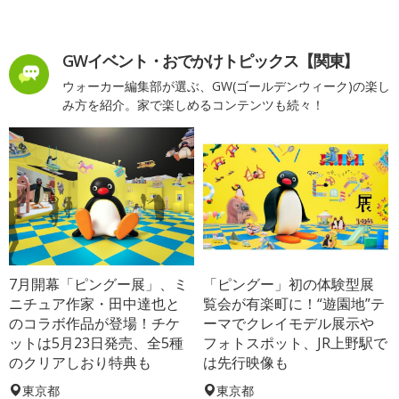
GWイベント・おでかけトピックス【関東】
ウォーカー編集部が選ぶ、GW(ゴールデンウィーク)の楽し
み方を紹介。家で楽しめるコンテンツも続々！
7月開幕「ピングー展」、ミ
「ピングー」初の体験型展
ニチュア作家・田中達也と
覧会が有楽町に！“遊園地”テ
のコラボ作品が登場！チケ
ーマでクレイモデル展示や
ットは5月23日発売、全5種
フォトスポット、JR上野駅で
のクリアしおり特典も
は先行映像も
東京都
東京都