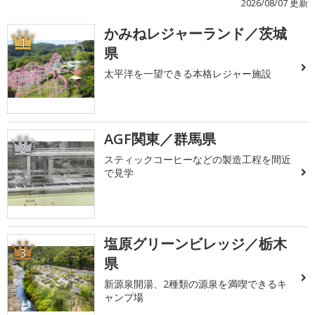
2026/08/07 更新
かみねレジャーランド／茨城
1
県
太平洋を一望できる本格レジャー施設
AGF関東／群馬県
2
スティックコーヒーなどの製造工程を間近
で見学
塩原グリーンビレッジ／栃木
3
県
新源泉開湯、2種類の源泉を満喫できるキ
ャンプ場