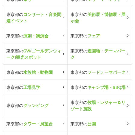
東京都の
コンサート・音楽関
東京都の
美術展・博物展・展
連イベント
示会
東京都の
演劇・講演会
東京都の
フェア
東京都の
GW(ゴールデンウィ
東京都の
遊園地・テーマパー
ーク)観光スポット
ク
東京都の
水族館・動物園
東京都の
フードテーマパーク
東京都の
工場見学
東京都の
キャンプ場・BBQ場
東京都の
牧場・レジャー＆リ
東京都の
グランピング
ゾート施設
東京都の
タワー・展望台
東京都の
公園