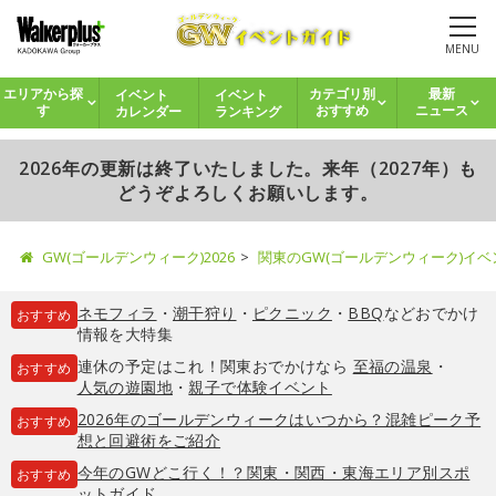
MENU
イベント
イベント
エリアから探
カテゴリ別
最新
カレンダー
ランキング
す
おすすめ
ニュース
2026年の更新は終了いたしました。来年（2027年）も
どうぞよろしくお願いします。
GW(ゴールデンウィーク)2026
関東のGW(ゴールデンウィーク)イ
ネモフィラ
・
潮干狩り
・
ピクニック
・
BBQ
などおでかけ
おすすめ
情報を大特集
連休の予定はこれ！関東おでかけなら
至福の温泉
・
おすすめ
人気の遊園地
・
親子で体験イベント
2026年のゴールデンウィークはいつから？混雑ピーク予
おすすめ
想と回避術をご紹介
今年のGWどこ行く！？関東・関西・東海エリア別スポ
おすすめ
ットガイド