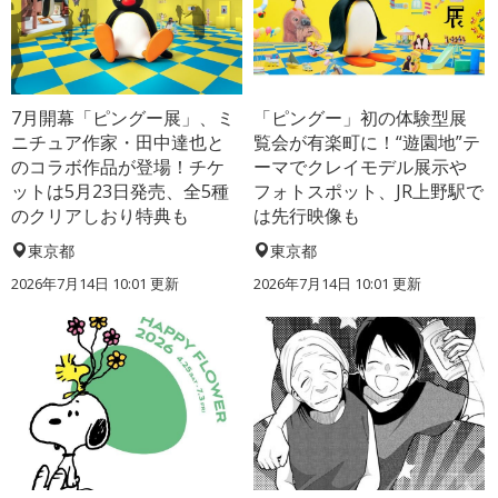
7月開幕「ピングー展」、ミ
「ピングー」初の体験型展
ニチュア作家・田中達也と
覧会が有楽町に！“遊園地”テ
のコラボ作品が登場！チケ
ーマでクレイモデル展示や
ットは5月23日発売、全5種
フォトスポット、JR上野駅で
のクリアしおり特典も
は先行映像も
東京都
東京都
2026年7月14日 10:01 更新
2026年7月14日 10:01 更新