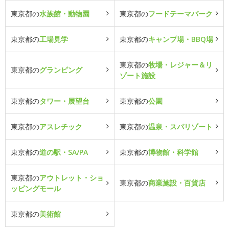
東京都の
水族館・動物園
東京都の
フードテーマパーク
東京都の
工場見学
東京都の
キャンプ場・BBQ場
東京都の
牧場・レジャー＆リ
東京都の
グランピング
ゾート施設
東京都の
タワー・展望台
東京都の
公園
東京都の
アスレチック
東京都の
温泉・スパリゾート
東京都の
道の駅・SA/PA
東京都の
博物館・科学館
東京都の
アウトレット・ショ
東京都の
商業施設・百貨店
ッピングモール
東京都の
美術館