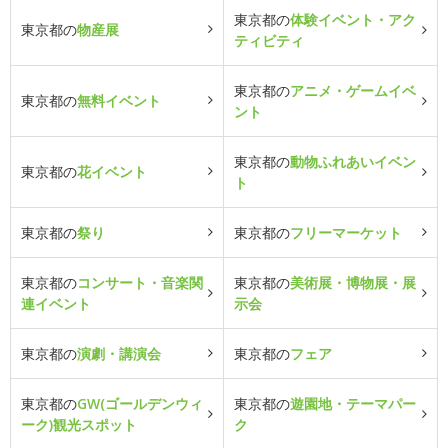
東京都の
体験イベント・アク
東京都の
物産展
ティビティ
東京都の
アニメ・ゲームイベ
東京都の
無料イベント
ント
東京都の
動物ふれあいイベン
東京都の
花イベント
ト
東京都の
祭り
東京都の
フリーマーケット
東京都の
コンサート・音楽関
東京都の
美術展・博物展・展
連イベント
示会
東京都の
演劇・講演会
東京都の
フェア
東京都の
GW(ゴールデンウィ
東京都の
遊園地・テーマパー
ーク)観光スポット
ク