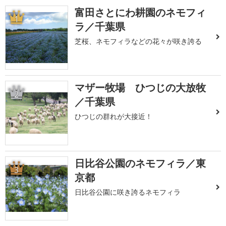
富田さとにわ耕園のネモフィ
1
ラ／千葉県
芝桜、ネモフィラなどの花々が咲き誇る
マザー牧場 ひつじの大放牧
2
／千葉県
ひつじの群れが大接近！
日比谷公園のネモフィラ／東
3
京都
日比谷公園に咲き誇るネモフィラ