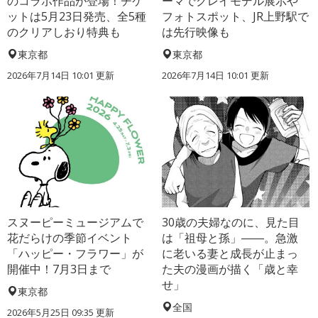
のコラボ作品が登場！チケ
ーマでクレイモデル展示や
ットは5月23日発売、全5種
フォトスポット、JR上野駅で
のクリアしおり特典も
は先行映像も
東京都
東京都
2026年7月14日 10:01 更新
2026年7月14日 10:01 更新
スヌーピーミュージアムで
30歳の夫婦なのに、見た目
花だらけの季節イベント
は「祖母と孫」――。急激
「ハッピー・フラワー」が
に老いる妻と成長が止まっ
開催中！7月3日まで
た夫の漫画が描く「歳と幸
せ」
東京都
全国
2026年5月25日 09:35 更新