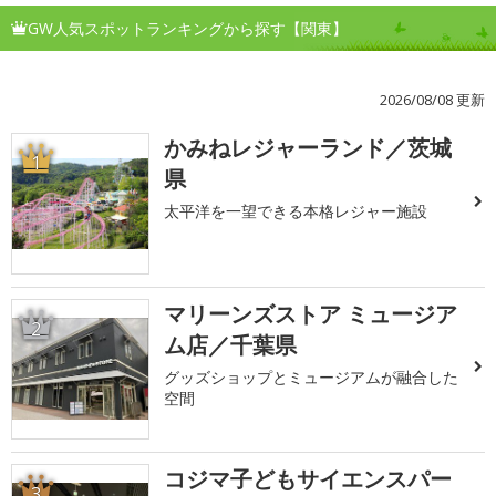
GW人気スポットランキングから探す【関東】
2026/08/08 更新
かみねレジャーランド／茨城
1
県
太平洋を一望できる本格レジャー施設
マリーンズストア ミュージア
2
ム店／千葉県
グッズショップとミュージアムが融合した
空間
コジマ子どもサイエンスパー
3