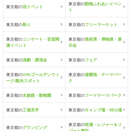
東京都の
動物ふれあいイベン
東京都の
花イベント
ト
東京都の
祭り
東京都の
フリーマーケット
東京都の
コンサート・音楽関
東京都の
美術展・博物展・展
連イベント
示会
東京都の
演劇・講演会
東京都の
フェア
東京都の
GW(ゴールデンウィ
東京都の
遊園地・テーマパー
ーク)観光スポット
ク
東京都の
水族館・動物園
東京都の
フードテーマパーク
東京都の
工場見学
東京都の
キャンプ場・BBQ場
東京都の
牧場・レジャー＆リ
東京都の
グランピング
ゾート施設