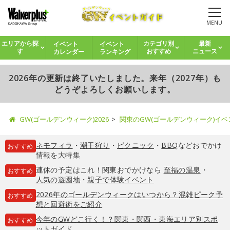
MENU
イベント
イベント
エリアから探
カテゴリ別
最新
カレンダー
ランキング
す
おすすめ
ニュース
2026年の更新は終了いたしました。来年（2027年）も
どうぞよろしくお願いします。
GW(ゴールデンウィーク)2026
関東のGW(ゴールデンウィーク)イ
ネモフィラ
・
潮干狩り
・
ピクニック
・
BBQ
などおでかけ
おすすめ
情報を大特集
連休の予定はこれ！関東おでかけなら
至福の温泉
・
おすすめ
人気の遊園地
・
親子で体験イベント
2026年のゴールデンウィークはいつから？混雑ピーク予
おすすめ
想と回避術をご紹介
今年のGWどこ行く！？関東・関西・東海エリア別スポ
おすすめ
ットガイド