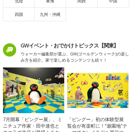
北陸
東海
関西
中国
四国
九州・沖縄
GWイベント・おでかけトピックス【関東】
ウォーカー編集部が選ぶ、GW(ゴールデンウィーク)の楽し
み方を紹介。家で楽しめるコンテンツも続々！
7月開幕「ピングー展」、ミ
「ピングー」初の体験型展
ニチュア作家・田中達也と
覧会が有楽町に！“遊園地”テ