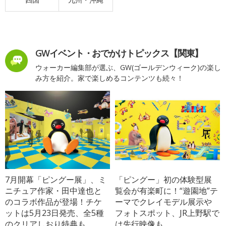
GWイベント・おでかけトピックス【関東】
ウォーカー編集部が選ぶ、GW(ゴールデンウィーク)の楽し
み方を紹介。家で楽しめるコンテンツも続々！
7月開幕「ピングー展」、ミ
「ピングー」初の体験型展
ニチュア作家・田中達也と
覧会が有楽町に！“遊園地”テ
のコラボ作品が登場！チケ
ーマでクレイモデル展示や
ットは5月23日発売、全5種
フォトスポット、JR上野駅で
のクリアしおり特典も
は先行映像も