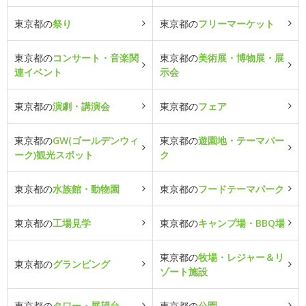
東京都の
祭り
東京都の
フリーマーケット
東京都の
コンサート・音楽関
東京都の
美術展・博物展・展
連イベント
示会
東京都の
演劇・講演会
東京都の
フェア
東京都の
GW(ゴールデンウィ
東京都の
遊園地・テーマパー
ーク)観光スポット
ク
東京都の
水族館・動物園
東京都の
フードテーマパーク
東京都の
工場見学
東京都の
キャンプ場・BBQ場
東京都の
牧場・レジャー＆リ
東京都の
グランピング
ゾート施設
東京都の
タワー・展望台
東京都の
公園