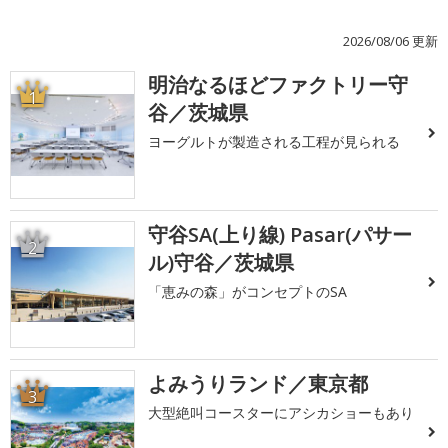
2026/08/06 更新
明治なるほどファクトリー守
1
谷／茨城県
ヨーグルトが製造される工程が見られる
守谷SA(上り線) Pasar(パサー
2
ル)守谷／茨城県
「恵みの森」がコンセプトのSA
よみうりランド／東京都
3
大型絶叫コースターにアシカショーもあり