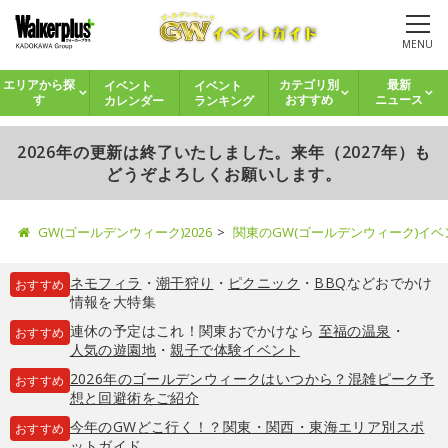
MENU
イベント
イベント
エリアから探
カテゴリ別
最新
カレンダー
ランキング
す
おすすめ
ニュース
2026年の更新は終了いたしました。来年（2027年）も
どうぞよろしくお願いします。
GW(ゴールデンウィーク)2026
関東のGW(ゴールデンウィーク)イ
ネモフィラ
・
潮干狩り
・
ピクニック
・
BBQ
などおでかけ
おすすめ
情報を大特集
連休の予定はこれ！関東おでかけなら
至福の温泉
・
おすすめ
人気の遊園地
・
親子で体験イベント
2026年のゴールデンウィークはいつから？混雑ピーク予
おすすめ
想と回避術をご紹介
今年のGWどこ行く！？関東・関西・東海エリア別スポ
おすすめ
ットガイド