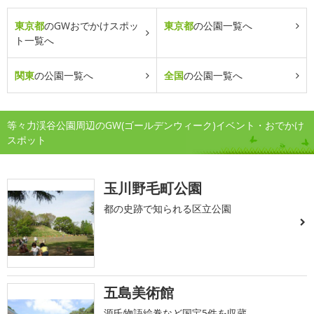
東京都
のGWおでかけスポッ
東京都
の公園一覧へ
ト一覧へ
関東
の公園一覧へ
全国
の公園一覧へ
等々力渓谷公園周辺のGW(ゴールデンウィーク)イベント・おでかけ
スポット
玉川野毛町公園
都の史跡で知られる区立公園
五島美術館
源氏物語絵巻など国宝5件を収蔵