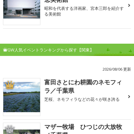
昭和を代表する洋画家、宮本三郎を紹介す
る美術館
GW人気イベントランキングから探す【関東】
2026/08/06 更新
富田さとにわ耕園のネモフィ
1
ラ／千葉県
芝桜、ネモフィラなどの花々が咲き誇る
マザー牧場 ひつじの大放牧
2