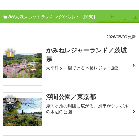
GW人気スポットランキングから探す【関東】
2026/08/09 更新
かみねレジャーランド／茨城
1
県
太平洋を一望できる本格レジャー施設
浮間公園／東京都
2
浮間ヶ池の周囲に広がる、風車がシンボル
の水辺の公園