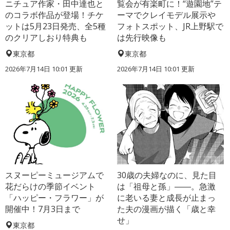
ニチュア作家・田中達也と
覧会が有楽町に！“遊園地”テ
のコラボ作品が登場！チケ
ーマでクレイモデル展示や
ットは5月23日発売、全5種
フォトスポット、JR上野駅で
のクリアしおり特典も
は先行映像も
東京都
東京都
2026年7月14日 10:01 更新
2026年7月14日 10:01 更新
スヌーピーミュージアムで
30歳の夫婦なのに、見た目
花だらけの季節イベント
は「祖母と孫」――。急激
「ハッピー・フラワー」が
に老いる妻と成長が止まっ
開催中！7月3日まで
た夫の漫画が描く「歳と幸
せ」
東京都