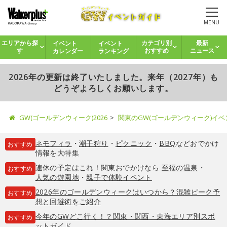
MENU
イベント
イベント
エリアから探
カテゴリ別
最新
カレンダー
ランキング
す
おすすめ
ニュース
2026年の更新は終了いたしました。来年（2027年）も
どうぞよろしくお願いします。
GW(ゴールデンウィーク)2026
関東のGW(ゴールデンウィーク)イ
ネモフィラ
・
潮干狩り
・
ピクニック
・
BBQ
などおでかけ
おすすめ
情報を大特集
連休の予定はこれ！関東おでかけなら
至福の温泉
・
おすすめ
人気の遊園地
・
親子で体験イベント
2026年のゴールデンウィークはいつから？混雑ピーク予
おすすめ
想と回避術をご紹介
今年のGWどこ行く！？関東・関西・東海エリア別スポ
おすすめ
ットガイド