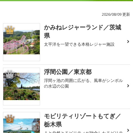
2026/08/09 更新
かみねレジャーランド／茨城
1
県
太平洋を一望できる本格レジャー施設
浮間公園／東京都
2
浮間ヶ池の周囲に広がる、風車がシンボル
の水辺の公園
モビリティリゾートもてぎ／
3
栃木県
人と自然とモビリティが融合したモビリテ