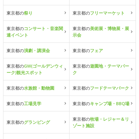
東京都の
祭り
東京都の
フリーマーケット
東京都の
コンサート・音楽関
東京都の
美術展・博物展・展
連イベント
示会
東京都の
演劇・講演会
東京都の
フェア
東京都の
GW(ゴールデンウィ
東京都の
遊園地・テーマパー
ーク)観光スポット
ク
東京都の
水族館・動物園
東京都の
フードテーマパーク
東京都の
工場見学
東京都の
キャンプ場・BBQ場
東京都の
牧場・レジャー＆リ
東京都の
グランピング
ゾート施設