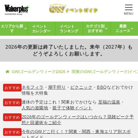
MENU
イベント
イベント
エリアから探
カテゴリ別
最新
カレンダー
ランキング
す
おすすめ
ニュース
2026年の更新は終了いたしました。来年（2027年）も
どうぞよろしくお願いします。
GW(ゴールデンウィーク)2026
関東のGW(ゴールデンウィーク)イ
ネモフィラ
・
潮干狩り
・
ピクニック
・
BBQ
などおでかけ
おすすめ
情報を大特集
連休の予定はこれ！関東おでかけなら
至福の温泉
・
おすすめ
人気の遊園地
・
親子で体験イベント
2026年のゴールデンウィークはいつから？混雑ピーク予
おすすめ
想と回避術をご紹介
今年のGWどこ行く！？関東・関西・東海エリア別スポ
おすすめ
ットガイド