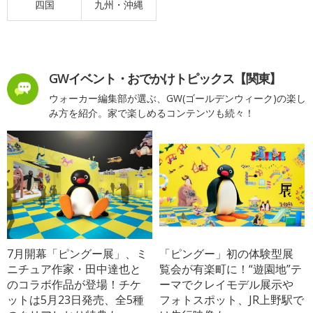
四国
九州・沖縄
GWイベント・おでかけトピックス【関東】
ウォーカー編集部が選ぶ、GW(ゴールデンウィーク)の楽し
み方を紹介。家で楽しめるコンテンツも続々！
7月開幕「ピングー展」、ミ
「ピングー」初の体験型展
ニチュア作家・田中達也と
覧会が有楽町に！“遊園地”テ
のコラボ作品が登場！チケ
ーマでクレイモデル展示や
ットは5月23日発売、全5種
フォトスポット、JR上野駅で