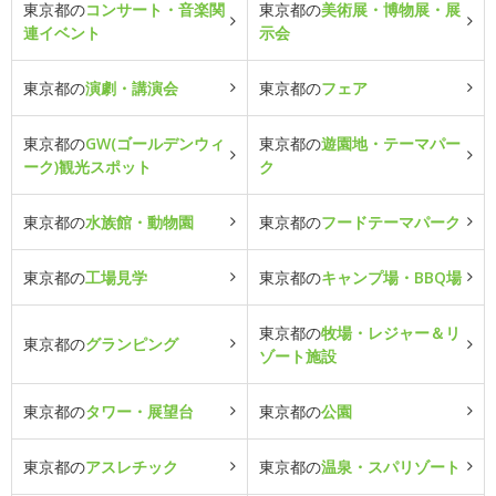
東京都の
コンサート・音楽関
東京都の
美術展・博物展・展
連イベント
示会
東京都の
演劇・講演会
東京都の
フェア
東京都の
GW(ゴールデンウィ
東京都の
遊園地・テーマパー
ーク)観光スポット
ク
東京都の
水族館・動物園
東京都の
フードテーマパーク
東京都の
工場見学
東京都の
キャンプ場・BBQ場
東京都の
牧場・レジャー＆リ
東京都の
グランピング
ゾート施設
東京都の
タワー・展望台
東京都の
公園
東京都の
アスレチック
東京都の
温泉・スパリゾート