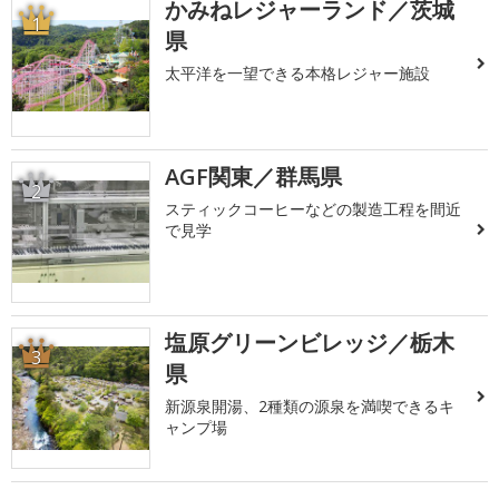
かみねレジャーランド／茨城
1
県
太平洋を一望できる本格レジャー施設
AGF関東／群馬県
2
スティックコーヒーなどの製造工程を間近
で見学
塩原グリーンビレッジ／栃木
3
県
新源泉開湯、2種類の源泉を満喫できるキ
ャンプ場