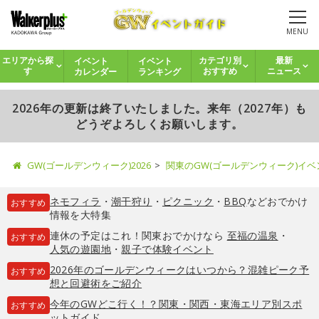
MENU
イベント
イベント
エリアから探
カテゴリ別
最新
カレンダー
ランキング
す
おすすめ
ニュース
2026年の更新は終了いたしました。来年（2027年）も
どうぞよろしくお願いします。
GW(ゴールデンウィーク)2026
関東のGW(ゴールデンウィーク)イ
ネモフィラ
・
潮干狩り
・
ピクニック
・
BBQ
などおでかけ
おすすめ
情報を大特集
連休の予定はこれ！関東おでかけなら
至福の温泉
・
おすすめ
人気の遊園地
・
親子で体験イベント
2026年のゴールデンウィークはいつから？混雑ピーク予
おすすめ
想と回避術をご紹介
今年のGWどこ行く！？関東・関西・東海エリア別スポ
おすすめ
ットガイド