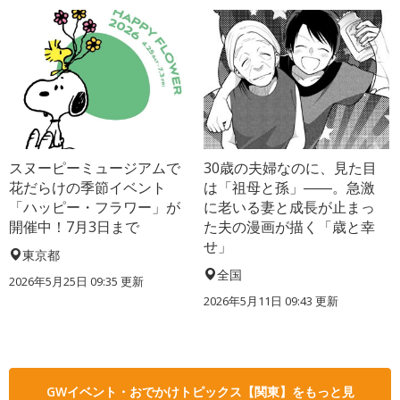
スヌーピーミュージアムで
30歳の夫婦なのに、見た目
花だらけの季節イベント
は「祖母と孫」――。急激
「ハッピー・フラワー」が
に老いる妻と成長が止まっ
開催中！7月3日まで
た夫の漫画が描く「歳と幸
せ」
東京都
全国
2026年5月25日 09:35 更新
2026年5月11日 09:43 更新
GWイベント・おでかけトピックス【関東】をもっと見