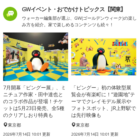
GWイベント・おでかけトピックス【関東】
ウォーカー編集部が選ぶ、GW(ゴールデンウィーク)の楽し
み方を紹介。家で楽しめるコンテンツも続々！
7月開幕「ピングー展」、ミ
「ピングー」初の体験型展
ニチュア作家・田中達也と
覧会が有楽町に！“遊園地”テ
のコラボ作品が登場！チケ
ーマでクレイモデル展示や
ットは5月23日発売、全5種
フォトスポット、JR上野駅で
のクリアしおり特典も
は先行映像も
東京都
東京都
2026年7月14日 10:01 更新
2026年7月14日 10:01 更新