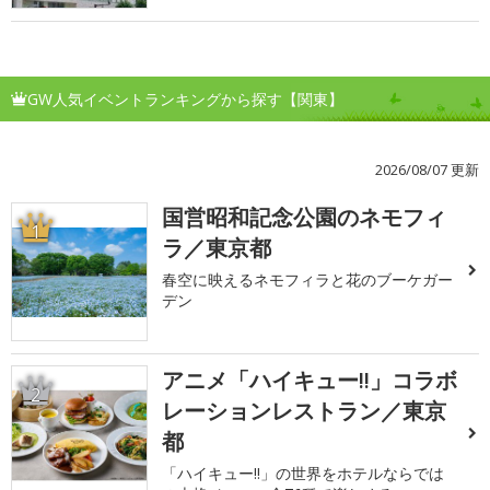
GW人気イベントランキングから探す【関東】
2026/08/07 更新
国営昭和記念公園のネモフィ
1
ラ／東京都
春空に映えるネモフィラと花のブーケガー
デン
アニメ「ハイキュー!!」コラボ
2
レーションレストラン／東京
都
「ハイキュー!!」の世界をホテルならでは