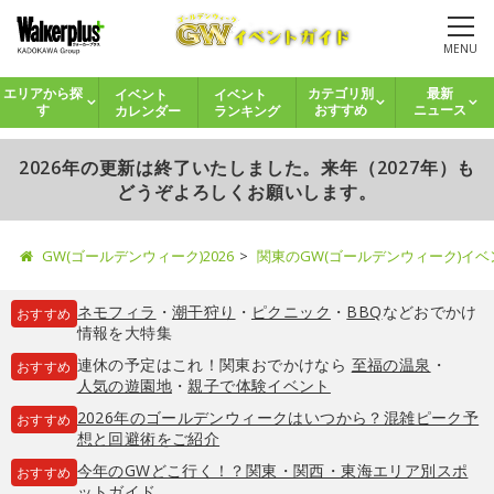
MENU
イベント
イベント
エリアから探
カテゴリ別
最新
カレンダー
ランキング
す
おすすめ
ニュース
2026年の更新は終了いたしました。来年（2027年）も
どうぞよろしくお願いします。
GW(ゴールデンウィーク)2026
関東のGW(ゴールデンウィーク)イ
ネモフィラ
・
潮干狩り
・
ピクニック
・
BBQ
などおでかけ
おすすめ
情報を大特集
連休の予定はこれ！関東おでかけなら
至福の温泉
・
おすすめ
人気の遊園地
・
親子で体験イベント
2026年のゴールデンウィークはいつから？混雑ピーク予
おすすめ
想と回避術をご紹介
今年のGWどこ行く！？関東・関西・東海エリア別スポ
おすすめ
ットガイド