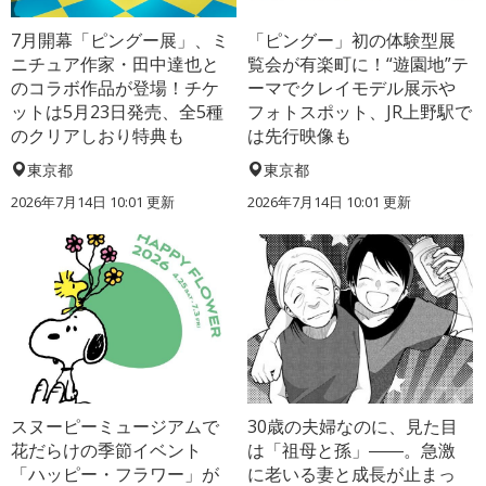
7月開幕「ピングー展」、ミ
「ピングー」初の体験型展
ニチュア作家・田中達也と
覧会が有楽町に！“遊園地”テ
のコラボ作品が登場！チケ
ーマでクレイモデル展示や
ットは5月23日発売、全5種
フォトスポット、JR上野駅で
のクリアしおり特典も
は先行映像も
東京都
東京都
2026年7月14日 10:01 更新
2026年7月14日 10:01 更新
スヌーピーミュージアムで
30歳の夫婦なのに、見た目
花だらけの季節イベント
は「祖母と孫」――。急激
「ハッピー・フラワー」が
に老いる妻と成長が止まっ