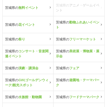
茨城県の
アニメ・ゲームイベ
茨城県の
無料イベント
ント
茨城県の
動物ふれあいイベン
茨城県の
花イベント
ト
茨城県の
祭り
茨城県の
フリーマーケット
茨城県の
コンサート・音楽関
茨城県の
美術展・博物展・展
連イベント
示会
茨城県の
演劇・講演会
茨城県の
フェア
茨城県の
GW(ゴールデンウィ
茨城県の
遊園地・テーマパー
ーク)観光スポット
ク
茨城県の
水族館・動物園
茨城県の
フードテーマパーク