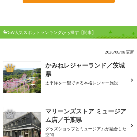
GW人気スポットランキングから探す【関東】
2026/08/08 更新
かみねレジャーランド／茨城
1
県
太平洋を一望できる本格レジャー施設
マリーンズストア ミュージア
2
ム店／千葉県
グッズショップとミュージアムが融合した
空間