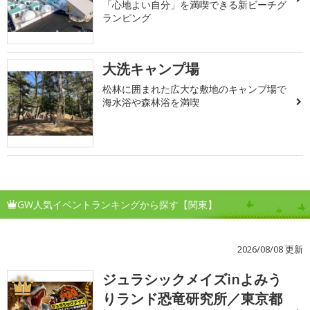
「心地よい自分」を満喫できる新ビーチグ
ランピング
大洗キャンプ場
松林に囲まれた広大な敷地のキャンプ場で
海水浴や森林浴を満喫
GW人気イベントランキングから探す【関東】
2026/08/08 更新
ジュラシックメイズinよみう
1
りランド恐竜研究所／東京都