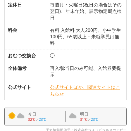
定休日
毎週月・火曜日(祝日の場合はその
翌日)、年末年始、展示物定期点検
日
料金
有料 入館料 大人200円、小中学生
100円、65歳以上・未就学児は無
料
おむつ交換台
◯
全体備考
再入場:当日のみ可能、入館券要提
示
公式サイト
公式サイトほか、関連サイトはこ
ちら
今日
明日
32℃
／
23℃
31℃
／
23℃
天気情報提供元：株式会社ライフビジネスウェザー