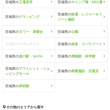
茨城県の
工場見学
茨城県の
キャンプ場・BBQ場
茨城県の
牧場・レジャー＆リ
茨城県の
グランピング
ゾート施設
茨城県の
タワー・展望台
茨城県の
公園
茨城県の
アスレチック
茨城県の
温泉・スパリゾート
茨城県の
道の駅・SA/PA
茨城県の
博物館・科学館
茨城県の
アウトレット・ショ
茨城県の
商業施設・百貨店
ッピングモール
茨城県の
美術館
その他のエリアから探す