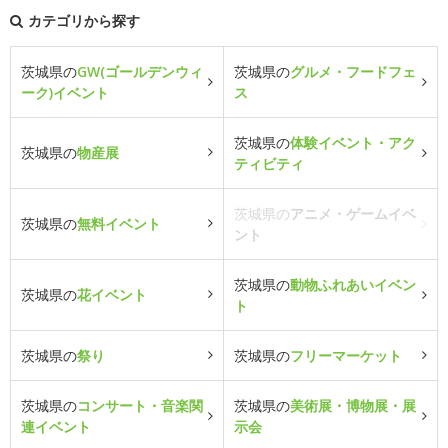
カテゴリから探す
茨城県の
GW(ゴールデンウィ
茨城県の
グルメ・フードフェ
ーク)イベント
ス
茨城県の
体験イベント・アク
茨城県の
物産展
ティビティ
茨城県の
アニメ・ゲームイベ
茨城県の
無料イベント
ント
茨城県の
動物ふれあいイベン
茨城県の
花イベント
ト
茨城県の
祭り
茨城県の
フリーマーケット
茨城県の
コンサート・音楽関
茨城県の
美術展・博物展・展
連イベント
示会