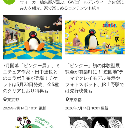
ウォーカー編集部が選ぶ、GW(ゴールデンウィーク)の楽し
み方を紹介。家で楽しめるコンテンツも続々！
7月開幕「ピングー展」、ミ
「ピングー」初の体験型展
ニチュア作家・田中達也と
覧会が有楽町に！“遊園地”テ
のコラボ作品が登場！チケ
ーマでクレイモデル展示や
ットは5月23日発売、全5種
フォトスポット、JR上野駅で
のクリアしおり特典も
は先行映像も
東京都
東京都
2026年7月14日 10:01 更新
2026年7月14日 10:01 更新