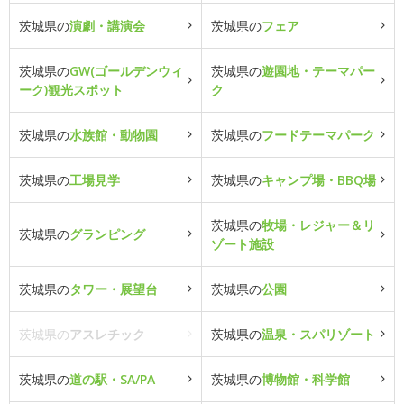
茨城県の
演劇・講演会
茨城県の
フェア
茨城県の
GW(ゴールデンウィ
茨城県の
遊園地・テーマパー
ーク)観光スポット
ク
茨城県の
水族館・動物園
茨城県の
フードテーマパーク
茨城県の
工場見学
茨城県の
キャンプ場・BBQ場
茨城県の
牧場・レジャー＆リ
茨城県の
グランピング
ゾート施設
茨城県の
タワー・展望台
茨城県の
公園
茨城県の
アスレチック
茨城県の
温泉・スパリゾート
茨城県の
道の駅・SA/PA
茨城県の
博物館・科学館