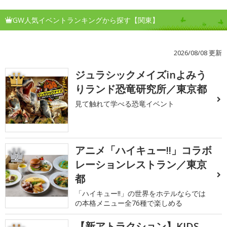
GW人気イベントランキングから探す【関東】
2026/08/08 更新
ジュラシックメイズinよみう
1
りランド恐竜研究所／東京都
見て触れて学べる恐竜イベント
アニメ「ハイキュー!!」コラボ
2
レーションレストラン／東京
都
「ハイキュー!!」の世界をホテルならでは
の本格メニュー全76種で楽しめる
【新アトラクション】KIDS