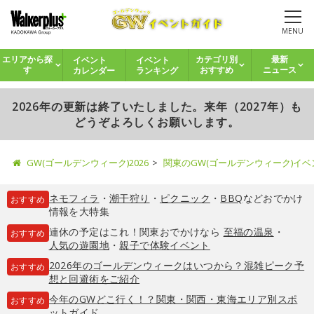
MENU
イベント
イベント
エリアから探
カテゴリ別
最新
カレンダー
ランキング
す
おすすめ
ニュース
2026年の更新は終了いたしました。来年（2027年）も
どうぞよろしくお願いします。
GW(ゴールデンウィーク)2026
関東のGW(ゴールデンウィーク)イ
ネモフィラ
・
潮干狩り
・
ピクニック
・
BBQ
などおでかけ
おすすめ
情報を大特集
連休の予定はこれ！関東おでかけなら
至福の温泉
・
おすすめ
人気の遊園地
・
親子で体験イベント
2026年のゴールデンウィークはいつから？混雑ピーク予
おすすめ
想と回避術をご紹介
今年のGWどこ行く！？関東・関西・東海エリア別スポ
おすすめ
ットガイド