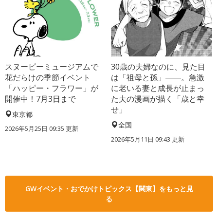
スヌーピーミュージアムで
30歳の夫婦なのに、見た目
花だらけの季節イベント
は「祖母と孫」――。急激
「ハッピー・フラワー」が
に老いる妻と成長が止まっ
開催中！7月3日まで
た夫の漫画が描く「歳と幸
せ」
東京都
全国
2026年5月25日 09:35 更新
2026年5月11日 09:43 更新
GWイベント・おでかけトピックス【関東】をもっと見
る