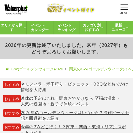
MENU
イベント
イベント
エリアから探
カテゴリ別
最新
カレンダー
ランキング
す
おすすめ
ニュース
2026年の更新は終了いたしました。来年（2027年）も
どうぞよろしくお願いします。
GW(ゴールデンウィーク)2026
関東のGW(ゴールデンウィーク)イ
ネモフィラ
・
潮干狩り
・
ピクニック
・
BBQ
などおでかけ
おすすめ
情報を大特集
連休の予定はこれ！関東おでかけなら
至福の温泉
・
おすすめ
人気の遊園地
・
親子で体験イベント
2026年のゴールデンウィークはいつから？混雑ピーク予
おすすめ
想と回避術をご紹介
今年のGWどこ行く！？関東・関西・東海エリア別スポ
おすすめ
ットガイド