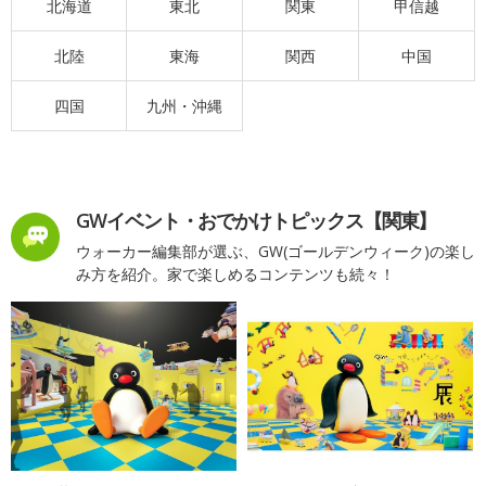
北海道
東北
関東
甲信越
北陸
東海
関西
中国
四国
九州・沖縄
GWイベント・おでかけトピックス【関東】
ウォーカー編集部が選ぶ、GW(ゴールデンウィーク)の楽し
み方を紹介。家で楽しめるコンテンツも続々！