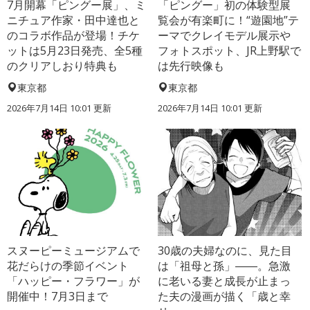
7月開幕「ピングー展」、ミ
「ピングー」初の体験型展
ニチュア作家・田中達也と
覧会が有楽町に！“遊園地”テ
のコラボ作品が登場！チケ
ーマでクレイモデル展示や
ットは5月23日発売、全5種
フォトスポット、JR上野駅で
のクリアしおり特典も
は先行映像も
東京都
東京都
2026年7月14日 10:01 更新
2026年7月14日 10:01 更新
スヌーピーミュージアムで
30歳の夫婦なのに、見た目
花だらけの季節イベント
は「祖母と孫」――。急激
「ハッピー・フラワー」が
に老いる妻と成長が止まっ
開催中！7月3日まで
た夫の漫画が描く「歳と幸