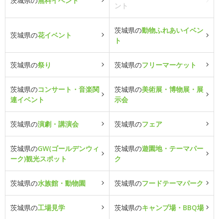
茨城県の
無料イベント
ント
茨城県の
動物ふれあいイベン
茨城県の
花イベント
ト
茨城県の
祭り
茨城県の
フリーマーケット
茨城県の
コンサート・音楽関
茨城県の
美術展・博物展・展
連イベント
示会
茨城県の
演劇・講演会
茨城県の
フェア
茨城県の
GW(ゴールデンウィ
茨城県の
遊園地・テーマパー
ーク)観光スポット
ク
茨城県の
水族館・動物園
茨城県の
フードテーマパーク
茨城県の
工場見学
茨城県の
キャンプ場・BBQ場