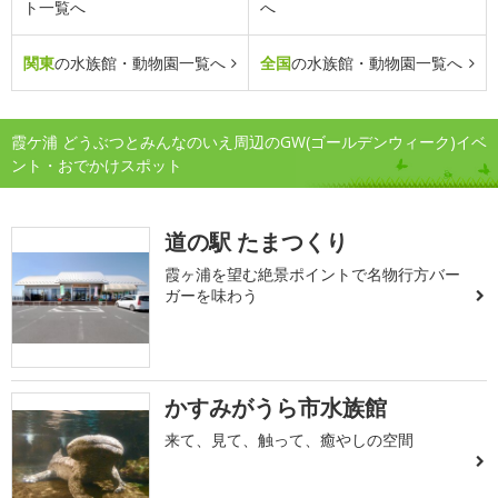
ト一覧へ
へ
関東
の水族館・動物園一覧へ
全国
の水族館・動物園一覧へ
霞ケ浦 どうぶつとみんなのいえ周辺のGW(ゴールデンウィーク)イベ
ント・おでかけスポット
道の駅 たまつくり
霞ヶ浦を望む絶景ポイントで名物行方バー
ガーを味わう
かすみがうら市水族館
来て、見て、触って、癒やしの空間