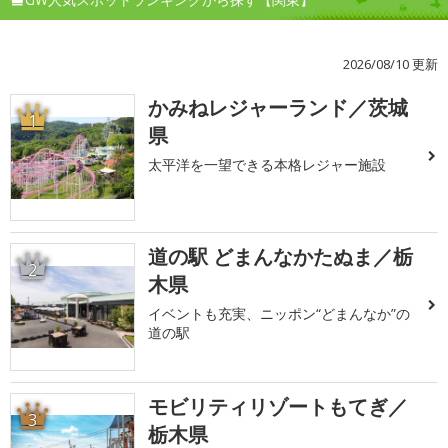
2026/08/10 更新
かみねレジャーランド／茨城
1
県
太平洋を一望できる本格レジャー施設
道の駅 どまんなかたぬま／栃
2
木県
イベントも充実、ニッポン“どまんなか”の
道の駅
モビリティリゾートもてぎ／
3
栃木県