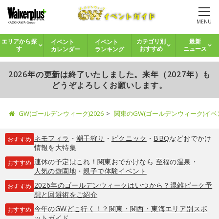
MENU
イベント
イベント
エリアから探
カテゴリ別
最新
カレンダー
ランキング
す
おすすめ
ニュース
2026年の更新は終了いたしました。来年（2027年）も
どうぞよろしくお願いします。
GW(ゴールデンウィーク)2026
関東のGW(ゴールデンウィーク)イ
ネモフィラ
・
潮干狩り
・
ピクニック
・
BBQ
などおでかけ
おすすめ
情報を大特集
連休の予定はこれ！関東おでかけなら
至福の温泉
・
おすすめ
人気の遊園地
・
親子で体験イベント
2026年のゴールデンウィークはいつから？混雑ピーク予
おすすめ
想と回避術をご紹介
今年のGWどこ行く！？関東・関西・東海エリア別スポ
おすすめ
ットガイド