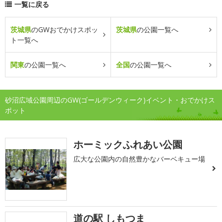
一覧に戻る
茨城県
のGWおでかけスポッ
茨城県
の公園一覧へ
ト一覧へ
関東
の公園一覧へ
全国
の公園一覧へ
砂沼広域公園周辺のGW(ゴールデンウィーク)イベント・おでかけス
ポット
ホーミックふれあい公園
広大な公園内の自然豊かなバーベキュー場
道の駅 しもつま