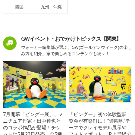
四国
九州・沖縄
GWイベント・おでかけトピックス【関東】
ウォーカー編集部が選ぶ、GW(ゴールデンウィーク)の楽し
み方を紹介。家で楽しめるコンテンツも続々！
7月開幕「ピングー展」、ミ
「ピングー」初の体験型展
ニチュア作家・田中達也と
覧会が有楽町に！“遊園地”テ
のコラボ作品が登場！チケ
ーマでクレイモデル展示や
ットは5月23日発売、全5種
フォトスポット、JR上野駅で