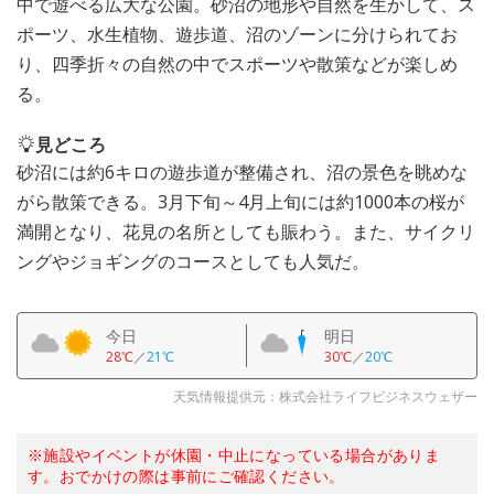
中で遊べる広大な公園。砂沼の地形や自然を生かして、ス
ポーツ、水生植物、遊歩道、沼のゾーンに分けられてお
り、四季折々の自然の中でスポーツや散策などが楽しめ
る。
見どころ
砂沼には約6キロの遊歩道が整備され、沼の景色を眺めな
がら散策できる。3月下旬～4月上旬には約1000本の桜が
満開となり、花見の名所としても賑わう。また、サイクリ
ングやジョギングのコースとしても人気だ。
今日
明日
28℃
／
21℃
30℃
／
20℃
天気情報提供元：株式会社ライフビジネスウェザー
※施設やイベントが休園・中止になっている場合がありま
す。おでかけの際は事前にご確認ください。