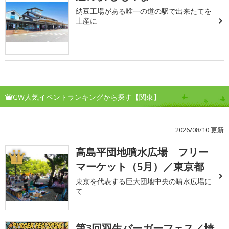
納豆工場がある唯一の道の駅で出来たてを
土産に
GW人気イベントランキングから探す【関東】
2026/08/10 更新
高島平団地噴水広場 フリー
1
マーケット（5月）／東京都
東京を代表する巨大団地中央の噴水広場に
て
第3回羽生バーガーフェス／埼