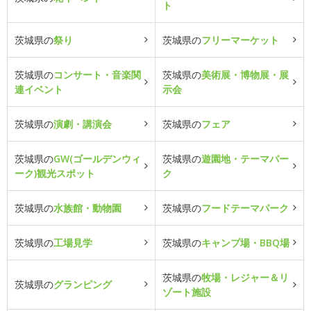
ト
茨城県の
祭り
茨城県の
フリーマーケット
茨城県の
コンサート・音楽関
茨城県の
美術展・博物展・展
連イベント
示会
茨城県の
演劇・講演会
茨城県の
フェア
茨城県の
GW(ゴールデンウィ
茨城県の
遊園地・テーマパー
ーク)観光スポット
ク
茨城県の
水族館・動物園
茨城県の
フードテーマパーク
茨城県の
工場見学
茨城県の
キャンプ場・BBQ場
茨城県の
牧場・レジャー＆リ
茨城県の
グランピング
ゾート施設