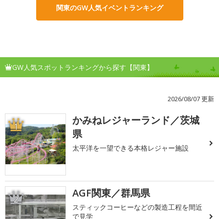
関東のGW人気イベントランキング
GW人気スポットランキングから探す【関東】
2026/08/07 更新
かみねレジャーランド／茨城
1
県
太平洋を一望できる本格レジャー施設
AGF関東／群馬県
2
スティックコーヒーなどの製造工程を間近
で見学