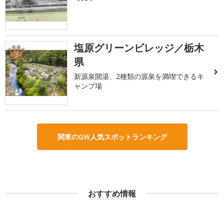
塩原グリーンビレッジ／栃木
3
県
新源泉開湯、2種類の源泉を満喫できるキ
ャンプ場
関東のGW人気スポットランキング
おすすめ情報