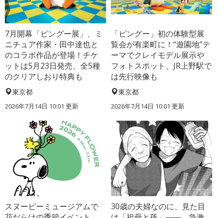
7月開幕「ピングー展」、ミ
「ピングー」初の体験型展
ニチュア作家・田中達也と
覧会が有楽町に！“遊園地”テ
のコラボ作品が登場！チケ
ーマでクレイモデル展示や
ットは5月23日発売、全5種
フォトスポット、JR上野駅で
のクリアしおり特典も
は先行映像も
東京都
東京都
2026年7月14日 10:01 更新
2026年7月14日 10:01 更新
スヌーピーミュージアムで
30歳の夫婦なのに、見た目
花だらけの季節イベント
は「祖母と孫」――。急激