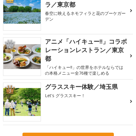
1
ラ／東京都
春空に映えるネモフィラと花のブーケガー
デン
アニメ「ハイキュー!!」コラボ
2
レーションレストラン／東京
都
「ハイキュー!!」の世界をホテルならでは
の本格メニュー全76種で楽しめる
グラススキー体験／埼玉県
3
Let's グラススキー！