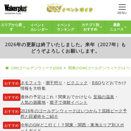
MENU
イベント
イベント
エリアから探
カテゴリ別
最新
カレンダー
ランキング
す
おすすめ
ニュース
2026年の更新は終了いたしました。来年（2027年）も
どうぞよろしくお願いします。
GW(ゴールデンウィーク)2026
関東のGW(ゴールデンウィーク)イ
ネモフィラ
・
潮干狩り
・
ピクニック
・
BBQ
などおでかけ
おすすめ
情報を大特集
連休の予定はこれ！関東おでかけなら
至福の温泉
・
おすすめ
人気の遊園地
・
親子で体験イベント
2026年のゴールデンウィークはいつから？混雑ピーク予
おすすめ
想と回避術をご紹介
今年のGWどこ行く！？関東・関西・東海エリア別スポ
おすすめ
ットガイド