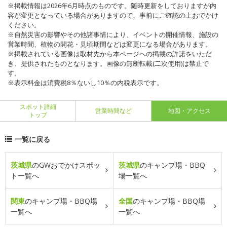
※掲載情報は2026年6月時点のものです。随時更新をしておりますが内
容が変更となっている場合がありますので、事前にご確認の上おでかけ
ください。
※自然災害の影響やその他諸事情により、イベントの開催情報、施設の
営業時間、植物の開花・見頃期間などは変更になる場合があります。
※掲載されている画像は取材先から本ページへの掲載の許諾をいただ
き、提供されたものとなります。画像の無断転載(二次使用)は禁止で
す。
※表示料金は消費税8％ないし10％の内税表示です。
スポット詳細
営業時間など
地図・アクセス
トップ
一覧に戻る
茨城県
のGWおでかけスポッ
茨城県
のキャンプ場・BBQ
ト一覧へ
場一覧へ
関東
のキャンプ場・BBQ場
全国
のキャンプ場・BBQ場
一覧へ
一覧へ