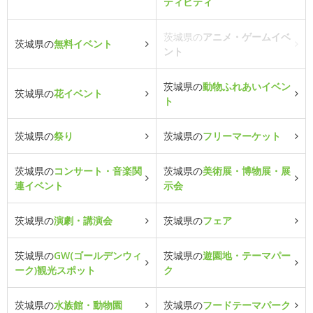
ティビティ
茨城県の
アニメ・ゲームイベ
茨城県の
無料イベント
ント
茨城県の
動物ふれあいイベン
茨城県の
花イベント
ト
茨城県の
祭り
茨城県の
フリーマーケット
茨城県の
コンサート・音楽関
茨城県の
美術展・博物展・展
連イベント
示会
茨城県の
演劇・講演会
茨城県の
フェア
茨城県の
GW(ゴールデンウィ
茨城県の
遊園地・テーマパー
ーク)観光スポット
ク
茨城県の
水族館・動物園
茨城県の
フードテーマパーク