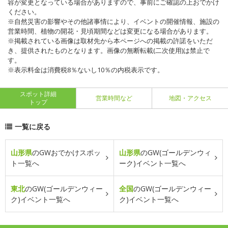
容が変更となっている場合がありますので、事前にご確認の上おでかけ
ください。
※自然災害の影響やその他諸事情により、イベントの開催情報、施設の
営業時間、植物の開花・見頃期間などは変更になる場合があります。
※掲載されている画像は取材先から本ページへの掲載の許諾をいただ
き、提供されたものとなります。画像の無断転載(二次使用)は禁止で
す。
※表示料金は消費税8％ないし10％の内税表示です。
スポット詳細
営業時間など
地図・アクセス
トップ
一覧に戻る
山形県
のGWおでかけスポッ
山形県
のGW(ゴールデンウィ
ト一覧へ
ーク)イベント一覧へ
東北
のGW(ゴールデンウィー
全国
のGW(ゴールデンウィー
ク)イベント一覧へ
ク)イベント一覧へ