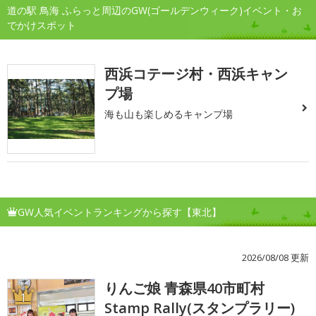
道の駅 鳥海 ふらっと周辺のGW(ゴールデンウィーク)イベント・お
でかけスポット
西浜コテージ村・西浜キャン
プ場
海も山も楽しめるキャンプ場
GW人気イベントランキングから探す【東北】
2026/08/08 更新
りんご娘 青森県40市町村
1
Stamp Rally(スタンプラリー)