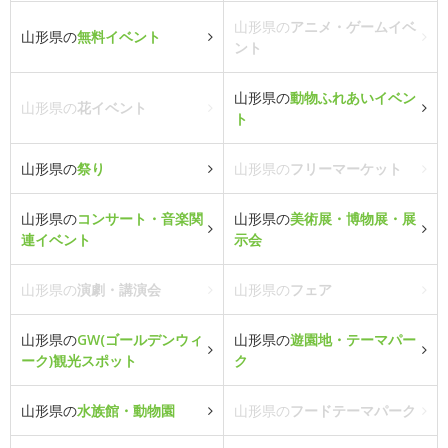
山形県の
アニメ・ゲームイベ
山形県の
無料イベント
ント
山形県の
動物ふれあいイベン
山形県の
花イベント
ト
山形県の
祭り
山形県の
フリーマーケット
山形県の
コンサート・音楽関
山形県の
美術展・博物展・展
連イベント
示会
山形県の
演劇・講演会
山形県の
フェア
山形県の
GW(ゴールデンウィ
山形県の
遊園地・テーマパー
ーク)観光スポット
ク
山形県の
水族館・動物園
山形県の
フードテーマパーク