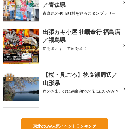
／青森県
青森県の40市町村を巡るスタンプラリー
出張カキ小屋 牡蠣奉行 福島店
2
／福島県
旬を喰わずして何を喰う！
【桜・見ごろ】徳良湖周辺／
3
山形県
春のお出かけに徳良湖でお花見はいかが？
東北のGW人気イベントランキング