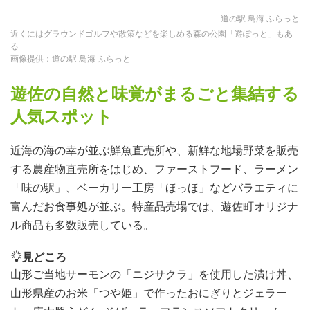
道の駅 鳥海 ふらっと
近くにはグラウンドゴルフや散策などを楽しめる森の公園「遊ぽっと」もあ
る
画像提供：道の駅 鳥海 ふらっと
遊佐の自然と味覚がまるごと集結する
人気スポット
近海の海の幸が並ぶ鮮魚直売所や、新鮮な地場野菜を販売
する農産物直売所をはじめ、ファーストフード、ラーメン
「味の駅」、ベーカリー工房「ほっほ」などバラエティに
富んだお食事処が並ぶ。特産品売場では、遊佐町オリジナ
ル商品も多数販売している。
見どころ
山形ご当地サーモンの「ニジサクラ」を使用した漬け丼、
山形県産のお米「つや姫」で作ったおにぎりとジェラー