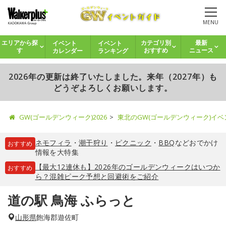
MENU
イベント
イベント
エリアから探
カテゴリ別
最新
カレンダー
ランキング
す
おすすめ
ニュース
2026年の更新は終了いたしました。来年（2027年）も
どうぞよろしくお願いします。
GW(ゴールデンウィーク)2026
東北のGW(ゴールデンウィーク)イ
ネモフィラ
・
潮干狩り
・
ピクニック
・
BBQ
などおでかけ
おすすめ
情報を大特集
【最大12連休も】2026年のゴールデンウィークはいつか
おすすめ
ら？混雑ピーク予想と回避術をご紹介
道の駅 鳥海 ふらっと
山形県
飽海郡遊佐町