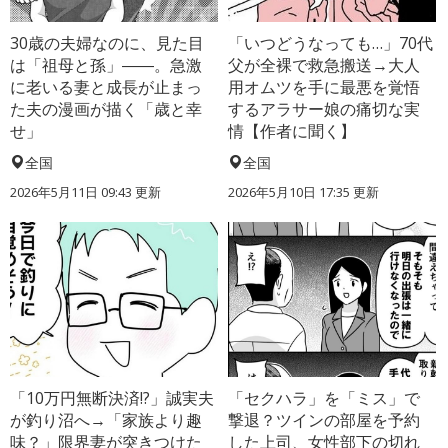
30歳の夫婦なのに、見た目
「いつどうなっても…」70代
は「祖母と孫」――。急激
父が全裸で救急搬送→大人
に老いる妻と成長が止まっ
用オムツを手に最悪を覚悟
た夫の漫画が描く「歳と幸
するアラサー娘の痛切な実
せ」
情【作者に聞く】
全国
全国
2026年5月11日 09:43 更新
2026年5月10日 17:35 更新
「10万円無断決済!?」誠実夫
「セクハラ」を「ミス」で
が釣り沼へ→「家族より趣
撃退？ツインの部屋を予約
味？」限界妻が突きつけた
した上司、女性部下の切れ