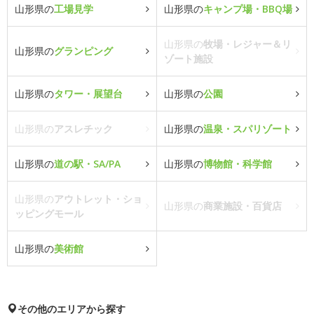
山形県の
工場見学
山形県の
キャンプ場・BBQ場
山形県の
牧場・レジャー＆リ
山形県の
グランピング
ゾート施設
山形県の
タワー・展望台
山形県の
公園
山形県の
アスレチック
山形県の
温泉・スパリゾート
山形県の
道の駅・SA/PA
山形県の
博物館・科学館
山形県の
アウトレット・ショ
山形県の
商業施設・百貨店
ッピングモール
山形県の
美術館
その他のエリアから探す