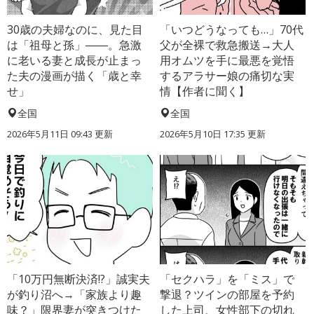
30歳の夫婦なのに、見た目
「いつどうなっても…」70代
は「祖母と孫」――。急激
父が全裸で救急搬送→大人
に老いる妻と成長が止まっ
用オムツを手に最悪を覚悟
た夫の漫画が描く「歳と幸
するアラサー娘の痛切な実
せ」
情【作者に聞く】
全国
全国
2026年5月11日 09:43 更新
2026年5月10日 17:35 更新
「10万円無断決済!?」誠実夫
「セクハラ」を「ミス」で
が釣り沼へ→「家族より趣
撃退？ツインの部屋を予約
味？」限界妻が突きつけた
した上司、女性部下の切れ