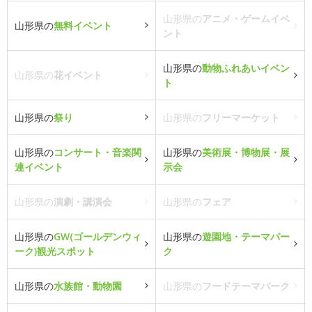
山形県の
アニメ・ゲームイベ
山形県の
無料イベント
ント
山形県の
動物ふれあいイベン
山形県の
花イベント
ト
山形県の
祭り
山形県の
フリーマーケット
山形県の
コンサート・音楽関
山形県の
美術展・博物展・展
連イベント
示会
山形県の
演劇・講演会
山形県の
フェア
山形県の
GW(ゴールデンウィ
山形県の
遊園地・テーマパー
ーク)観光スポット
ク
山形県の
水族館・動物園
山形県の
フードテーマパーク