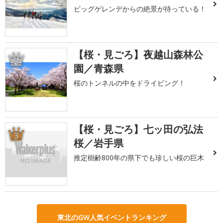
ビッグゲレンデからの絶景が待っている！
【桜・見ごろ】夜越山森林公
2
園／青森県
桜のトンネルの中をドライビング！
【桜・見ごろ】七ッ田の弘法
3
桜／岩手県
推定樹齢800年の県下でも珍しい桜の巨木
東北のGW人気イベントランキング