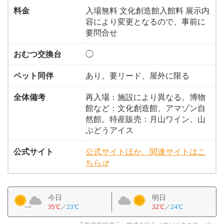
料金
入場無料 文化創造館入館料 展示内
容により変更となるので、事前に
要問合せ
おむつ交換台
◯
ペット同伴
あり。要リード、屋外に限る
全体備考
再入場：施設により異なる。博物
館など：文化創造館、アマゾン自
然館。特産販売：月山ワイン、山
ぶどうアイス
公式サイト
公式サイトほか、関連サイトはこ
ちら
今日
明日
35℃
／
23℃
32℃
／
24℃