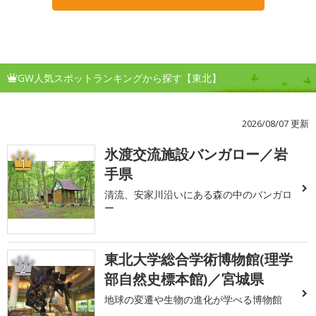
GW人気スポットランキングから探す【東北】
2026/08/07 更新
氷渡交流施設バンガロー／岩
1
手県
清流、安家川沿いにある森の中のバンガロ
ー
東北大学総合学術博物館(理学
2
部自然史標本館)／宮城県
地球の変遷や生物の進化が学べる博物館