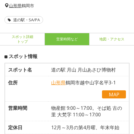
山形県
鶴岡市
道の駅・SA/PA
スポット詳細
営業時間など
地図・アクセス
トップ
スポット情報
スポット名
道の駅 月山 月山あさひ博物村
住所
山形県
鶴岡市越中山字名平3-1
MAP
営業時間
物産館 9:00～17:00。そば処 古の
里 大梵字 11:00～17:00
定休日
12月～3月の第4月曜、年末年始