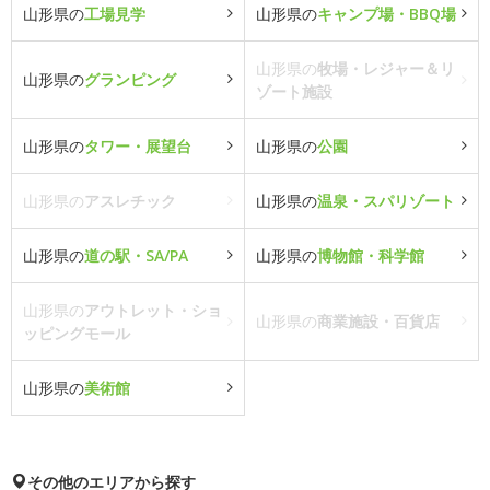
山形県の
工場見学
山形県の
キャンプ場・BBQ場
山形県の
牧場・レジャー＆リ
山形県の
グランピング
ゾート施設
山形県の
タワー・展望台
山形県の
公園
山形県の
アスレチック
山形県の
温泉・スパリゾート
山形県の
道の駅・SA/PA
山形県の
博物館・科学館
山形県の
アウトレット・ショ
山形県の
商業施設・百貨店
ッピングモール
山形県の
美術館
その他のエリアから探す