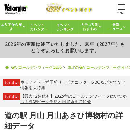
MENU
イベント
イベント
エリアから探
カテゴリ別
最新
カレンダー
ランキング
す
おすすめ
ニュース
2026年の更新は終了いたしました。来年（2027年）も
どうぞよろしくお願いします。
GW(ゴールデンウィーク)2026
東北のGW(ゴールデンウィーク)イ
ネモフィラ
・
潮干狩り
・
ピクニック
・
BBQ
などおでかけ
おすすめ
情報を大特集
【最大12連休も】2026年のゴールデンウィークはいつか
おすすめ
ら？混雑ピーク予想と回避術をご紹介
道の駅 月山 月山あさひ博物村の詳
細データ