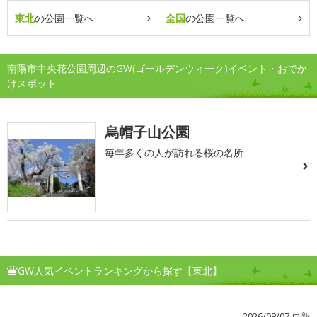
東北
の公園一覧へ
全国
の公園一覧へ
南陽市中央花公園周辺のGW(ゴールデンウィーク)イベント・おでか
けスポット
烏帽子山公園
毎年多くの人が訪れる桜の名所
GW人気イベントランキングから探す【東北】
2026/08/07 更新