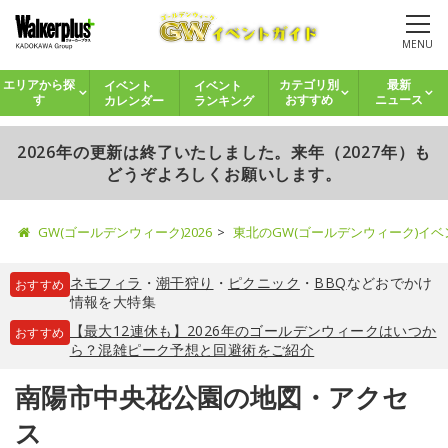
MENU
イベント
イベント
エリアから探
カテゴリ別
最新
カレンダー
ランキング
す
おすすめ
ニュース
2026年の更新は終了いたしました。来年（2027年）も
どうぞよろしくお願いします。
GW(ゴールデンウィーク)2026
東北のGW(ゴールデンウィーク)イ
ネモフィラ
・
潮干狩り
・
ピクニック
・
BBQ
などおでかけ
おすすめ
情報を大特集
【最大12連休も】2026年のゴールデンウィークはいつか
おすすめ
ら？混雑ピーク予想と回避術をご紹介
南陽市中央花公園の地図・アクセ
ス