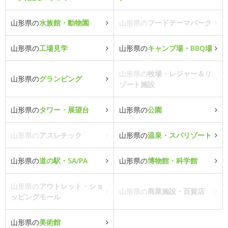
山形県の
水族館・動物園
山形県の
フードテーマパーク
山形県の
工場見学
山形県の
キャンプ場・BBQ場
山形県の
牧場・レジャー＆リ
山形県の
グランピング
ゾート施設
山形県の
タワー・展望台
山形県の
公園
山形県の
アスレチック
山形県の
温泉・スパリゾート
山形県の
道の駅・SA/PA
山形県の
博物館・科学館
山形県の
アウトレット・ショ
山形県の
商業施設・百貨店
ッピングモール
山形県の
美術館