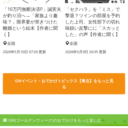
「10万円無断決済!?」誠実夫
「セクハラ」を「ミス」で
が釣り沼へ→「家族より趣
撃退？ツインの部屋を予約
味？」限界妻が突きつけた
した上司、女性部下の切れ
離婚という結末【作者に聞
味鋭い反撃にに「スカッと
く】
した」の声【作者に聞く】
全国
全国
2026年5月10日 07:30 更新
2026年5月9日 20:35 更新
GWイベント・おでかけトピックス【東北】をもっと見
る
GW(ゴールデンウィーク)のおでかけをもっと楽しむ