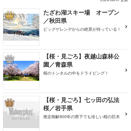
たざわ湖スキー場 オープン
1
／秋田県
ビッグゲレンデからの絶景が待っている！
【桜・見ごろ】夜越山森林公
2
園／青森県
桜のトンネルの中をドライビング！
【桜・見ごろ】七ッ田の弘法
3
桜／岩手県
推定樹齢800年の県下でも珍しい桜の巨木