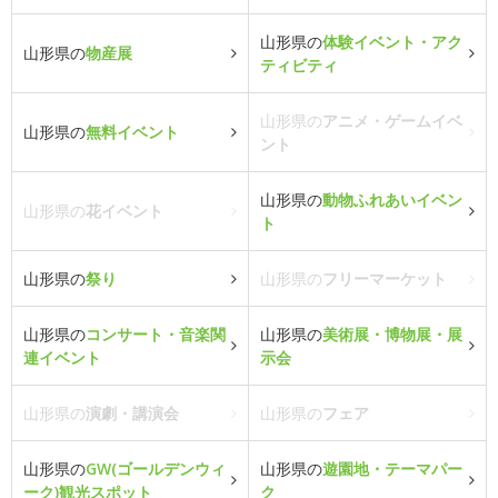
山形県の
体験イベント・アク
山形県の
物産展
ティビティ
山形県の
アニメ・ゲームイベ
山形県の
無料イベント
ント
山形県の
動物ふれあいイベン
山形県の
花イベント
ト
山形県の
祭り
山形県の
フリーマーケット
山形県の
コンサート・音楽関
山形県の
美術展・博物展・展
連イベント
示会
山形県の
演劇・講演会
山形県の
フェア
山形県の
GW(ゴールデンウィ
山形県の
遊園地・テーマパー
ーク)観光スポット
ク