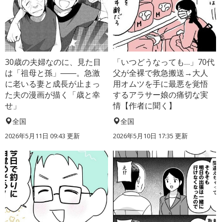
30歳の夫婦なのに、見た目
「いつどうなっても…」70代
は「祖母と孫」――。急激
父が全裸で救急搬送→大人
に老いる妻と成長が止まっ
用オムツを手に最悪を覚悟
た夫の漫画が描く「歳と幸
するアラサー娘の痛切な実
せ」
情【作者に聞く】
全国
全国
2026年5月11日 09:43 更新
2026年5月10日 17:35 更新