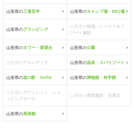
山形県の
工場見学
山形県の
キャンプ場・BBQ場
山形県の
牧場・レジャー＆リ
山形県の
グランピング
ゾート施設
山形県の
タワー・展望台
山形県の
公園
山形県の
アスレチック
山形県の
温泉・スパリゾート
山形県の
道の駅・SA/PA
山形県の
博物館・科学館
山形県の
アウトレット・ショ
山形県の
商業施設・百貨店
ッピングモール
山形県の
美術館