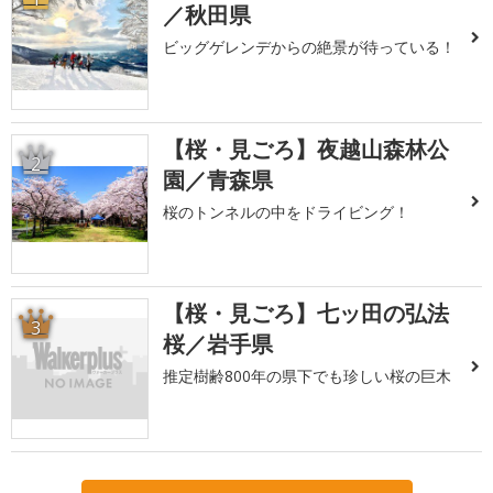
／秋田県
ビッグゲレンデからの絶景が待っている！
【桜・見ごろ】夜越山森林公
2
園／青森県
桜のトンネルの中をドライビング！
【桜・見ごろ】七ッ田の弘法
3
桜／岩手県
推定樹齢800年の県下でも珍しい桜の巨木