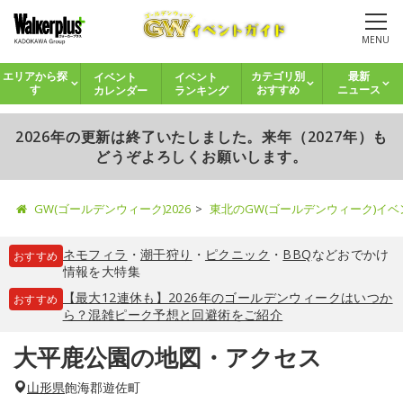
MENU
イベント
イベント
エリアから探
カテゴリ別
最新
カレンダー
ランキング
す
おすすめ
ニュース
2026年の更新は終了いたしました。来年（2027年）も
どうぞよろしくお願いします。
GW(ゴールデンウィーク)2026
東北のGW(ゴールデンウィーク)イ
ネモフィラ
・
潮干狩り
・
ピクニック
・
BBQ
などおでかけ
おすすめ
情報を大特集
【最大12連休も】2026年のゴールデンウィークはいつか
おすすめ
ら？混雑ピーク予想と回避術をご紹介
大平鹿公園の地図・アクセス
山形県
飽海郡遊佐町