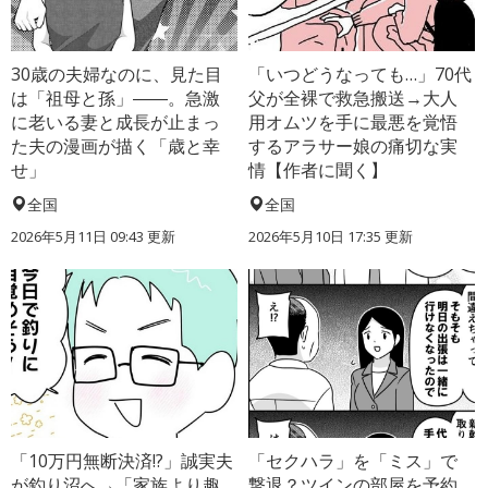
30歳の夫婦なのに、見た目
「いつどうなっても…」70代
は「祖母と孫」――。急激
父が全裸で救急搬送→大人
に老いる妻と成長が止まっ
用オムツを手に最悪を覚悟
た夫の漫画が描く「歳と幸
するアラサー娘の痛切な実
せ」
情【作者に聞く】
全国
全国
2026年5月11日 09:43 更新
2026年5月10日 17:35 更新
「10万円無断決済!?」誠実夫
「セクハラ」を「ミス」で
が釣り沼へ→「家族より趣
撃退？ツインの部屋を予約