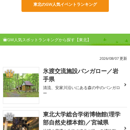
東北のGW人気イベントランキング
GW人気スポットランキングから探す【東北】
2026/08/07 更新
氷渡交流施設バンガロー／岩
1
手県
清流、安家川沿いにある森の中のバンガロ
ー
東北大学総合学術博物館(理学
2
部自然史標本館)／宮城県