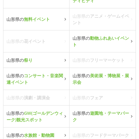
ティビティ
山形県の
アニメ・ゲームイベ
山形県の
無料イベント
ント
山形県の
動物ふれあいイベン
山形県の
花イベント
ト
山形県の
祭り
山形県の
フリーマーケット
山形県の
コンサート・音楽関
山形県の
美術展・博物展・展
連イベント
示会
山形県の
演劇・講演会
山形県の
フェア
山形県の
GW(ゴールデンウィ
山形県の
遊園地・テーマパー
ーク)観光スポット
ク
山形県の
水族館・動物園
山形県の
フードテーマパーク