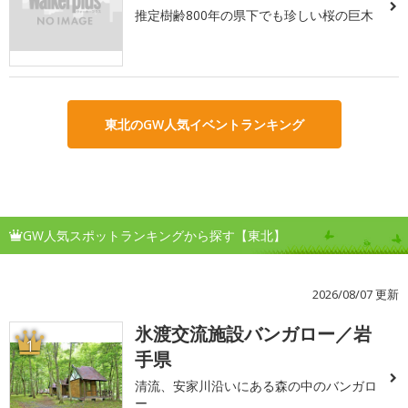
推定樹齢800年の県下でも珍しい桜の巨木
東北のGW人気イベントランキング
GW人気スポットランキングから探す【東北】
2026/08/07 更新
氷渡交流施設バンガロー／岩
1
手県
清流、安家川沿いにある森の中のバンガロ
ー