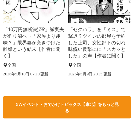
「10万円無断決済!?」誠実夫
「セクハラ」を「ミス」で
が釣り沼へ→「家族より趣
撃退？ツインの部屋を予約
味？」限界妻が突きつけた
した上司、女性部下の切れ
離婚という結末【作者に聞
味鋭い反撃にに「スカッと
く】
した」の声【作者に聞く】
全国
全国
2026年5月10日 07:30 更新
2026年5月9日 20:35 更新
GWイベント・おでかけトピックス【東北】をもっと見
る