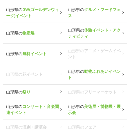
山形県の
GW(ゴールデンウィ
山形県の
グルメ・フードフェ
ーク)イベント
ス
山形県の
体験イベント・アク
山形県の
物産展
ティビティ
山形県の
アニメ・ゲームイベ
山形県の
無料イベント
ント
山形県の
動物ふれあいイベン
山形県の
花イベント
ト
山形県の
祭り
山形県の
フリーマーケット
山形県の
コンサート・音楽関
山形県の
美術展・博物展・展
連イベント
示会
山形県の
演劇・講演会
山形県の
フェア