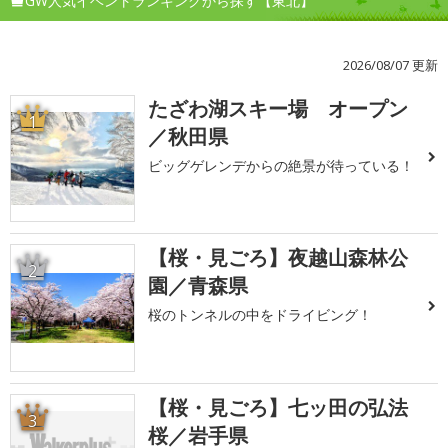
GW人気イベントランキングから探す【東北】
2026/08/07 更新
たざわ湖スキー場 オープン
1
／秋田県
ビッグゲレンデからの絶景が待っている！
【桜・見ごろ】夜越山森林公
2
園／青森県
桜のトンネルの中をドライビング！
【桜・見ごろ】七ッ田の弘法
3
桜／岩手県