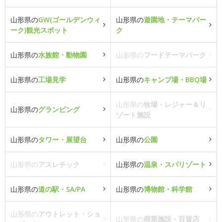
山形県の
GW(ゴールデンウィ
山形県の
遊園地・テーマパー
ーク)観光スポット
ク
山形県の
水族館・動物園
山形県の
フードテーマパーク
山形県の
工場見学
山形県の
キャンプ場・BBQ場
山形県の
牧場・レジャー＆リ
山形県の
グランピング
ゾート施設
山形県の
タワー・展望台
山形県の
公園
山形県の
アスレチック
山形県の
温泉・スパリゾート
山形県の
道の駅・SA/PA
山形県の
博物館・科学館
山形県の
アウトレット・ショ
山形県の
商業施設・百貨店