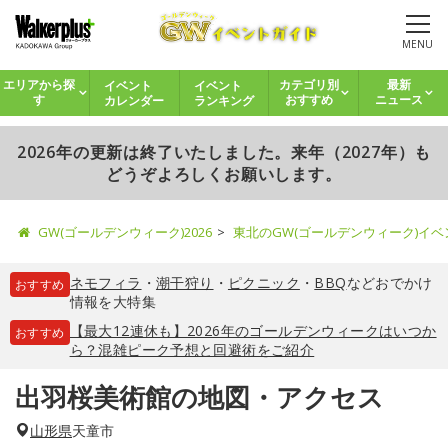
MENU
イベント
イベント
エリアから探
カテゴリ別
最新
カレンダー
ランキング
す
おすすめ
ニュース
2026年の更新は終了いたしました。来年（2027年）も
どうぞよろしくお願いします。
GW(ゴールデンウィーク)2026
東北のGW(ゴールデンウィーク)イ
ネモフィラ
・
潮干狩り
・
ピクニック
・
BBQ
などおでかけ
おすすめ
情報を大特集
【最大12連休も】2026年のゴールデンウィークはいつか
おすすめ
ら？混雑ピーク予想と回避術をご紹介
出羽桜美術館の地図・アクセス
山形県
天童市