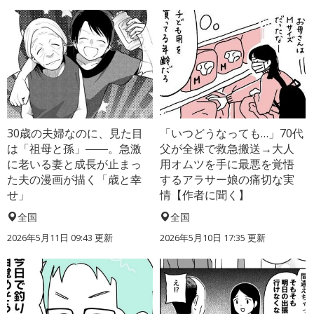
30歳の夫婦なのに、見た目
「いつどうなっても…」70代
は「祖母と孫」――。急激
父が全裸で救急搬送→大人
に老いる妻と成長が止まっ
用オムツを手に最悪を覚悟
た夫の漫画が描く「歳と幸
するアラサー娘の痛切な実
せ」
情【作者に聞く】
全国
全国
2026年5月11日 09:43 更新
2026年5月10日 17:35 更新