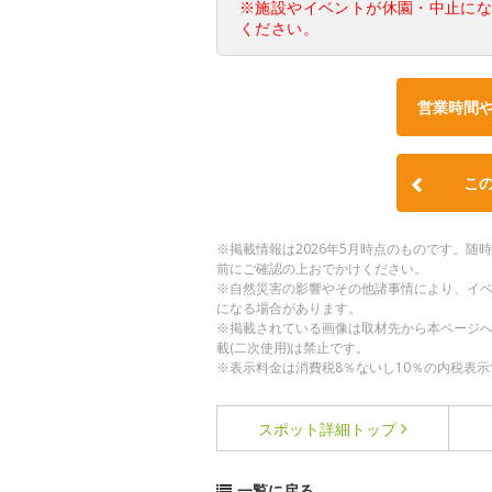
※施設やイベントが休園・中止に
ください。
営業時間
こ
※掲載情報は2026年5月時点のものです。
前にご確認の上おでかけください。
※自然災害の影響やその他諸事情により、イ
になる場合があります。
※掲載されている画像は取材先から本ページ
載(二次使用)は禁止です。
※表示料金は消費税8％ないし10％の内税表示
スポット詳細
トップ
一覧に戻る