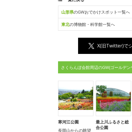
山形県
のGWおでかけスポット一覧へ
東北
の博物館・科学館一覧へ
X(旧Twitter)
さくらんぼ会館周辺のGW(ゴールデン
寒河江公園
最上川ふるさと総
合公園
長岡山からの眺望