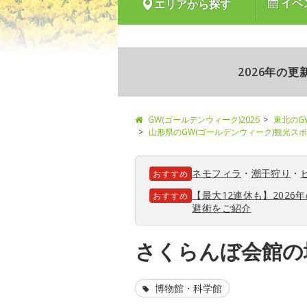
イベ
エリアから探す
2026年の
GW(ゴールデンウィーク)2026
東北のG
山形県のGW(ゴールデンウィーク)観光ス
ネモフィラ
・
潮干狩り
・
おすすめ
【最大12連休も】202
おすすめ
避術をご紹介
さくらんぼ会館の
博物館・科学館