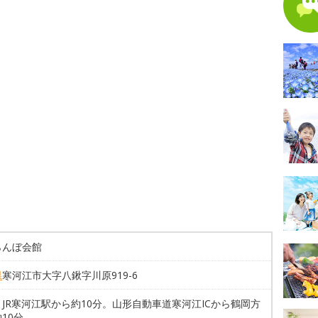
らんぼ会館
県
寒河江市大字八鍬字川原919-6
JR寒河江駅から約10分。山形自動車道寒河江ICから鶴岡方
10分