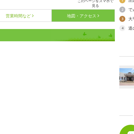
庄
1
このページをスマホで
見る
で
2
営業時間など
地図・アクセス
大
3
道
4