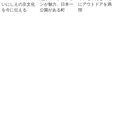
いにしえの京文化
ンが魅力、日本一
にアウトドアを満
を今に伝える
公園がある町
喫