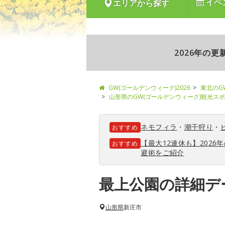
イベ
エリアから探す
2026年の
GW(ゴールデンウィーク)2026
東北のG
山形県のGW(ゴールデンウィーク)観光ス
ネモフィラ
・
潮干狩り
・
おすすめ
【最大12連休も】202
おすすめ
避術をご紹介
最上公園の詳細デ
山形県
新庄市