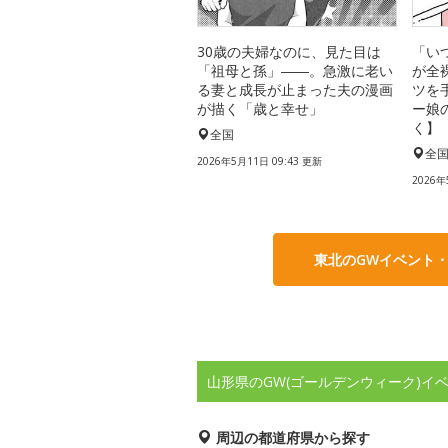
30歳の夫婦なのに、見た目は
「い
「祖母と孫」――。急激に老い
が全
る妻と成長が止まった夫の漫画
ツを
が描く「歳と幸せ」
ー娘
く】
全国
全
2026年5月11日 09:43 更新
2026年
東北のGWイベント
山形県のGW(ゴールデンウィーク)イ
周辺の都道府県から探す