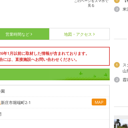
【
1
このページをスマホで
見る
米
2
営業時間など
地図・アクセス
026年1月以前に取材した情報が含まれております。
合には、直接施設へお問い合わせください。
ス
1
山
霞
2
公園
MAP
県
新庄市堀端町2-1
間