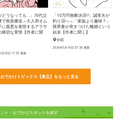
つどうなっても…」70代父
「10万円無断決済!?」誠実夫が
裸で救急搬送→大人用オム
釣り沼へ→「家族より趣味？」
手に最悪を覚悟するアラサ
限界妻が突きつけた離婚という
の痛切な実情【作者に聞
結末【作者に聞く】
全国
国
2026年5月10日 07:30 更新
5月10日 17:35 更新
・おでかけトピックス【東北】をもっと見る
ベント・おでかけスポットを探す