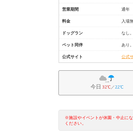
営業期間
通年
料金
入場
ドッグラン
なし
ペット同伴
あり
公式サイト
公式
今日
32℃
／
22℃
※施設やイベントが休園・中止に
ください。