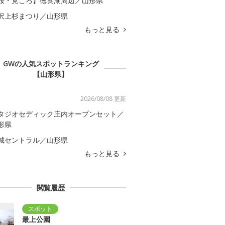
桜・見ごろ】徳良湖周辺／山形県
沢上杉まつり／山形県
もっと見る
GWの人気スポットランキング
【山形県】
2026/08/08 更新
タジオセディック庄内オープンセット／
形県
城セントラル／山形県
もっと見る
閲覧履歴
最上公園