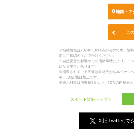
地図・ア
こ
※掲載情報は2024年5月時点のものです。
前にご確認の上おでかけください。
※自然災害の影響やその他諸事情により、イ
になる場合があります。
※掲載されている画像は取材先から本ページ
載(二次使用)は禁止です。
※表示料金は消費税8％ないし10％の内税表示
スポット詳細
トップ
X(旧Twitter)