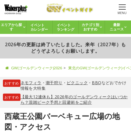
MENU
イベント
イベント
エリアから探
カテゴリ別
最新
カレンダー
ランキング
す
おすすめ
ニュース
2026年の更新は終了いたしました。来年（2027年）も
どうぞよろしくお願いします。
GW(ゴールデンウィーク)2026
東北のGW(ゴールデンウィーク)イ
ネモフィラ
・
潮干狩り
・
ピクニック
・
BBQ
などおでかけ
おすすめ
情報を大特集
【最大12連休も】2026年のゴールデンウィークはいつか
おすすめ
ら？混雑ピーク予想と回避術をご紹介
西蔵王公園バーベキュー広場の地
図・アクセス