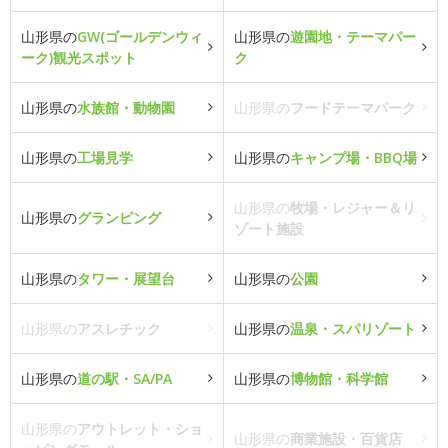
山形県の
GW(ゴールデンウィ
山形県の
遊園地・テーマパー
ーク)観光スポット
ク
山形県の
水族館・動物園
山形県の
フードテーマパーク
山形県の
工場見学
山形県の
キャンプ場・BBQ場
山形県の
牧場・レジャー＆リ
山形県の
グランピング
ゾート施設
山形県の
タワー・展望台
山形県の
公園
山形県の
アスレチック
山形県の
温泉・スパリゾート
山形県の
道の駅・SA/PA
山形県の
博物館・科学館
山形県の
アウトレット・ショ
山形県の
商業施設・百貨店