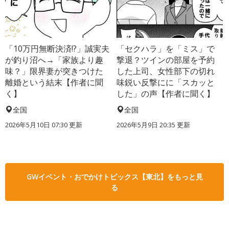
「10万円無断決済!?」誠実夫
「セクハラ」を「ミス」で
が釣り沼へ→「家族より趣
撃退？ツインの部屋を予約
味？」限界妻が突きつけた
した上司、女性部下の切れ
離婚という結末【作者に聞
味鋭い反撃にに「スカッと
く】
した」の声【作者に聞く】
全国
全国
2026年5月10日 07:30 更新
2026年5月9日 20:35 更新
GWイベント・おでかけトピックス【東北】をもっと見
る