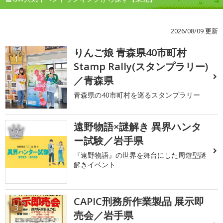
2026/08/09 更新
りんご娘 青森県40市町村
1
Stamp Rally(スタンプラリー)
／青森県
青森県の40市町村を巡るスタンプラリー
遠野物語×謎解き 異界ハンタ
2
ー試験／岩手県
『遠野物語』の世界を舞台にした周遊型謎
解きイベント
CAPIC刑務所作業製品 展示即
3
売会／岩手県