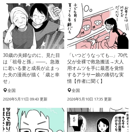
30歳の夫婦なのに、見た目
「いつどうなっても…」70代
は「祖母と孫」――。急激
父が全裸で救急搬送→大人
に老いる妻と成長が止まっ
用オムツを手に最悪を覚悟
た夫の漫画が描く「歳と幸
するアラサー娘の痛切な実
せ」
情【作者に聞く】
全国
全国
2026年5月11日 09:43 更新
2026年5月10日 17:35 更新