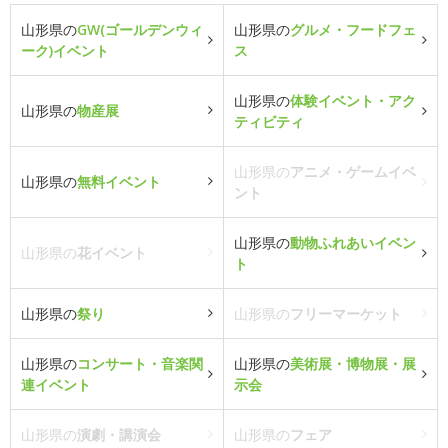
山形県の
GW(ゴールデンウィ
山形県の
グルメ・フードフェ
ーク)イベント
ス
山形県の
体験イベント・アク
山形県の
物産展
ティビティ
山形県の
アニメ・ゲームイベ
山形県の
無料イベント
ント
山形県の
動物ふれあいイベン
山形県の
花イベント
ト
山形県の
祭り
山形県の
フリーマーケット
山形県の
コンサート・音楽関
山形県の
美術展・博物展・展
連イベント
示会
山形県の
演劇・講演会
山形県の
フェア