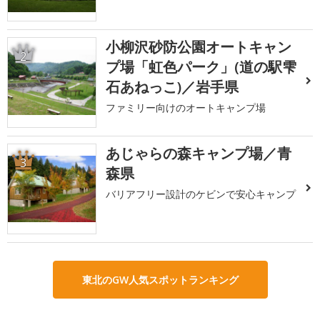
小柳沢砂防公園オートキャン
2
プ場「虹色パーク」(道の駅雫
石あねっこ)／岩手県
ファミリー向けのオートキャンプ場
あじゃらの森キャンプ場／青
3
森県
バリアフリー設計のケビンで安心キャンプ
東北のGW人気スポットランキング