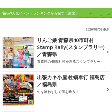
GW人気イベントランキングから探す【東北】
2026/08/08 更新
りんご娘 青森県40市町村
1
Stamp Rally(スタンプラリー)
／青森県
青森県の40市町村を巡るスタンプラリー
出張カキ小屋 牡蠣奉行 福島店
2
／福島県
旬を喰わずして何を喰う！