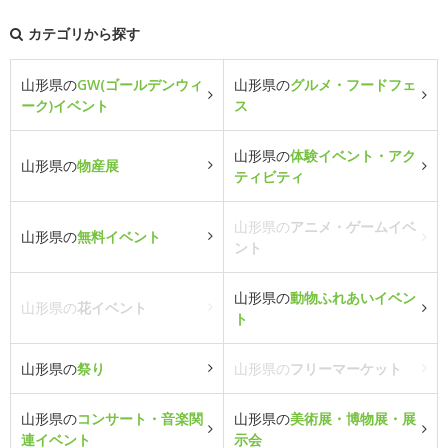
カテゴリから探す
山形県の
GW(ゴールデンウィ
山形県の
グルメ・フードフェ
ーク)イベント
ス
山形県の
体験イベント・アク
山形県の
物産展
ティビティ
山形県の
アニメ・ゲームイベ
山形県の
無料イベント
ント
山形県の
動物ふれあいイベン
山形県の
花イベント
ト
山形県の
祭り
山形県の
フリーマーケット
山形県の
コンサート・音楽関
山形県の
美術展・博物展・展
連イベント
示会