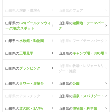
山形県の
演劇・講演会
山形県の
フェア
山形県の
GW(ゴールデンウィ
山形県の
遊園地・テーマパー
ーク)観光スポット
ク
山形県の
水族館・動物園
山形県の
フードテーマパーク
山形県の
工場見学
山形県の
キャンプ場・BBQ場
山形県の
牧場・レジャー＆リ
山形県の
グランピング
ゾート施設
山形県の
タワー・展望台
山形県の
公園
山形県の
アスレチック
山形県の
温泉・スパリゾート
山形県の
道の駅・SA/PA
山形県の
博物館・科学館