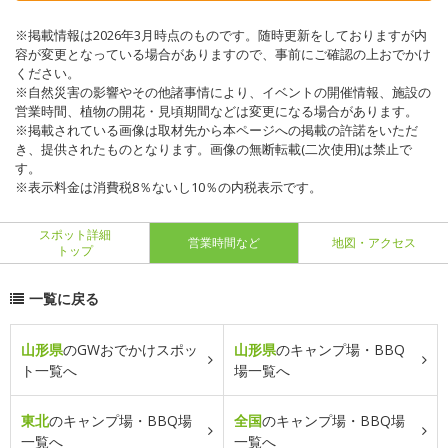
※掲載情報は2026年3月時点のものです。随時更新をしておりますが内
容が変更となっている場合がありますので、事前にご確認の上おでかけ
ください。
※自然災害の影響やその他諸事情により、イベントの開催情報、施設の
営業時間、植物の開花・見頃期間などは変更になる場合があります。
※掲載されている画像は取材先から本ページへの掲載の許諾をいただ
き、提供されたものとなります。画像の無断転載(二次使用)は禁止で
す。
※表示料金は消費税8％ないし10％の内税表示です。
スポット詳細
営業時間など
地図・アクセス
トップ
一覧に戻る
山形県
のGWおでかけスポッ
山形県
のキャンプ場・BBQ
ト一覧へ
場一覧へ
東北
のキャンプ場・BBQ場
全国
のキャンプ場・BBQ場
一覧へ
一覧へ