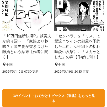
「10万円無断決済!?」誠実夫
「セクハラ」を「ミス」で
が釣り沼へ→「家族より趣
撃退？ツインの部屋を予約
味？」限界妻が突きつけた
した上司、女性部下の切れ
離婚という結末【作者に聞
味鋭い反撃にに「スカッと
く】
した」の声【作者に聞く】
全国
全国
2026年5月10日 07:30 更新
2026年5月9日 20:35 更新
GWイベント・おでかけトピックス【東北】をもっと見
る