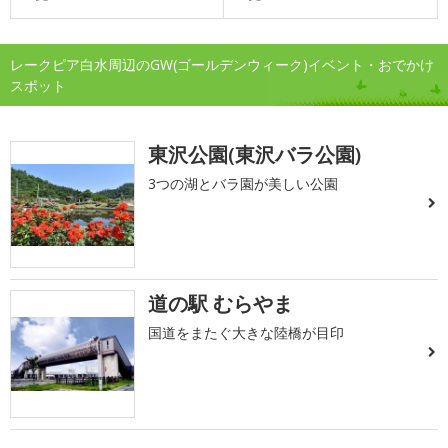
レークピア白水周辺のGW(ゴールデンウィーク)イベント・おでかけ
スポット
東沢公園(東沢バラ公園)
3つの湖とバラ園が美しい公園
道の駅 むらやま
国道をまたぐ大きな陸橋が目印