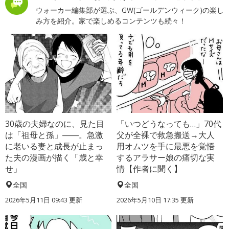
ウォーカー編集部が選ぶ、GW(ゴールデンウィーク)の楽し
み方を紹介。家で楽しめるコンテンツも続々！
30歳の夫婦なのに、見た目
「いつどうなっても…」70代
は「祖母と孫」――。急激
父が全裸で救急搬送→大人
に老いる妻と成長が止まっ
用オムツを手に最悪を覚悟
た夫の漫画が描く「歳と幸
するアラサー娘の痛切な実
せ」
情【作者に聞く】
全国
全国
2026年5月11日 09:43 更新
2026年5月10日 17:35 更新