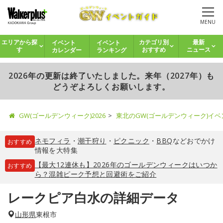
MENU
イベント
イベント
エリアから探
カテゴリ別
最新
カレンダー
ランキング
す
おすすめ
ニュース
2026年の更新は終了いたしました。来年（2027年）も
どうぞよろしくお願いします。
GW(ゴールデンウィーク)2026
東北のGW(ゴールデンウィーク)イ
ネモフィラ
・
潮干狩り
・
ピクニック
・
BBQ
などおでかけ
おすすめ
情報を大特集
【最大12連休も】2026年のゴールデンウィークはいつか
おすすめ
ら？混雑ピーク予想と回避術をご紹介
レークピア白水の詳細データ
山形県
東根市