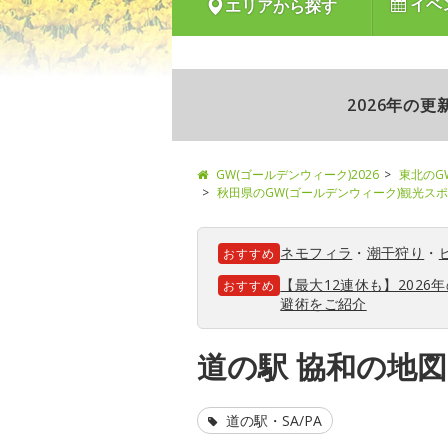
イベ
エリアから探す
2026年の
GW(ゴールデンウィーク)2026
東北のG
秋田県のGW(ゴールデンウィーク)観光ス
ネモフィラ
・
潮干狩り
・
おすすめ
【最大12連休も】202
おすすめ
避術をご紹介
道の駅 協和の地
道の駅・SA/PA