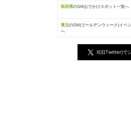
秋田県
のGWおでかけスポット一覧へ
東北
のGW(ゴールデンウィーク)イベ
へ
X(旧Twitter)