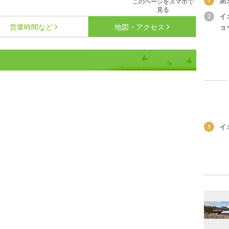
第
1
このページをスマホで
見る
イ
2
営業時間など
地図・アクセス
ョ
イ
1