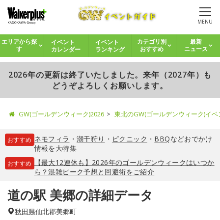
MENU
イベント
イベント
エリアから探
カテゴリ別
最新
カレンダー
ランキング
す
おすすめ
ニュース
2026年の更新は終了いたしました。来年（2027年）も
どうぞよろしくお願いします。
GW(ゴールデンウィーク)2026
東北のGW(ゴールデンウィーク)イ
ネモフィラ
・
潮干狩り
・
ピクニック
・
BBQ
などおでかけ
おすすめ
情報を大特集
【最大12連休も】2026年のゴールデンウィークはいつか
おすすめ
ら？混雑ピーク予想と回避術をご紹介
道の駅 美郷の詳細データ
秋田県
仙北郡美郷町