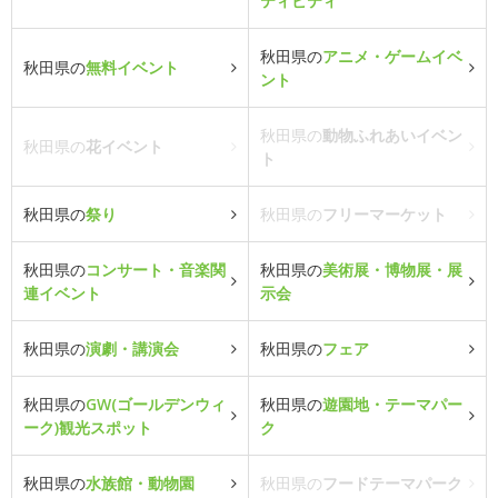
ティビティ
秋田県の
アニメ・ゲームイベ
秋田県の
無料イベント
ント
秋田県の
動物ふれあいイベン
秋田県の
花イベント
ト
秋田県の
祭り
秋田県の
フリーマーケット
秋田県の
コンサート・音楽関
秋田県の
美術展・博物展・展
連イベント
示会
秋田県の
演劇・講演会
秋田県の
フェア
秋田県の
GW(ゴールデンウィ
秋田県の
遊園地・テーマパー
ーク)観光スポット
ク
秋田県の
水族館・動物園
秋田県の
フードテーマパーク