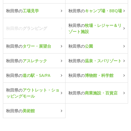
秋田県の
工場見学
秋田県の
キャンプ場・BBQ場
秋田県の
牧場・レジャー＆リ
秋田県の
グランピング
ゾート施設
秋田県の
タワー・展望台
秋田県の
公園
秋田県の
アスレチック
秋田県の
温泉・スパリゾート
秋田県の
道の駅・SA/PA
秋田県の
博物館・科学館
秋田県の
アウトレット・ショ
秋田県の
商業施設・百貨店
ッピングモール
秋田県の
美術館