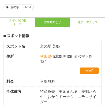
道の駅・SA/PA
スポット詳細
営業時間など
地図・アクセス
トップ
スポット情報
スポット名
道の駅 美郷
住所
秋田県
仙北郡美郷町金沢字下舘
124
MAP
料金
入場無料
全体備考
特産販売：美郷まんま、美郷たぬ
中、おからドーナツ、ニテコサイ
ダー