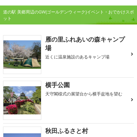
道の駅 美郷周辺のGW(ゴールデンウィーク)イベント・おでかけスポ
ット
雁の里ふれあいの森キャンプ
場
近くに温泉施設のあるキャンプ場
横手公園
天守閣様式の展望台から横手盆地を望む
秋田ふるさと村