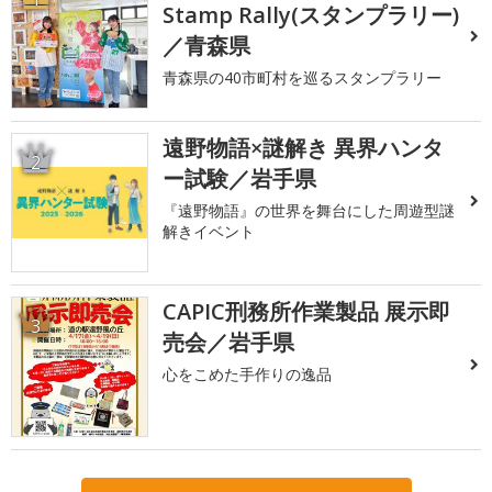
Stamp Rally(スタンプラリー)
／青森県
青森県の40市町村を巡るスタンプラリー
遠野物語×謎解き 異界ハンタ
2
ー試験／岩手県
『遠野物語』の世界を舞台にした周遊型謎
解きイベント
CAPIC刑務所作業製品 展示即
3
売会／岩手県
心をこめた手作りの逸品