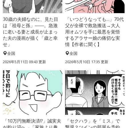
30歳の夫婦なのに、見た目
「いつどうなっても…」70代
は「祖母と孫」――。急激
父が全裸で救急搬送→大人
に老いる妻と成長が止まっ
用オムツを手に最悪を覚悟
た夫の漫画が描く「歳と幸
するアラサー娘の痛切な実
せ」
情【作者に聞く】
全国
全国
2026年5月11日 09:43 更新
2026年5月10日 17:35 更新
「10万円無断決済!?」誠実夫
「セクハラ」を「ミス」で
が釣り沼へ→「家族より趣
撃退？ツインの部屋を予約