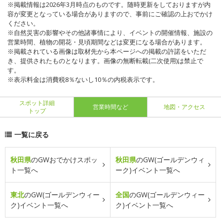
※掲載情報は2026年3月時点のものです。随時更新をしておりますが内
容が変更となっている場合がありますので、事前にご確認の上おでかけ
ください。
※自然災害の影響やその他諸事情により、イベントの開催情報、施設の
営業時間、植物の開花・見頃期間などは変更になる場合があります。
※掲載されている画像は取材先から本ページへの掲載の許諾をいただ
き、提供されたものとなります。画像の無断転載(二次使用)は禁止で
す。
※表示料金は消費税8％ないし10％の内税表示です。
スポット詳細
営業時間など
地図・アクセス
トップ
一覧に戻る
秋田県
のGWおでかけスポッ
秋田県
のGW(ゴールデンウィ
ト一覧へ
ーク)イベント一覧へ
東北
のGW(ゴールデンウィー
全国
のGW(ゴールデンウィー
ク)イベント一覧へ
ク)イベント一覧へ