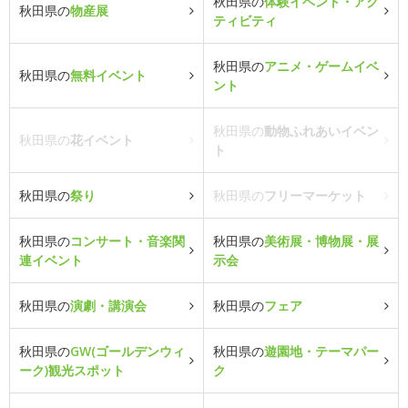
秋田県の
体験イベント・アク
秋田県の
物産展
ティビティ
秋田県の
アニメ・ゲームイベ
秋田県の
無料イベント
ント
秋田県の
動物ふれあいイベン
秋田県の
花イベント
ト
秋田県の
祭り
秋田県の
フリーマーケット
秋田県の
コンサート・音楽関
秋田県の
美術展・博物展・展
連イベント
示会
秋田県の
演劇・講演会
秋田県の
フェア
秋田県の
GW(ゴールデンウィ
秋田県の
遊園地・テーマパー
ーク)観光スポット
ク