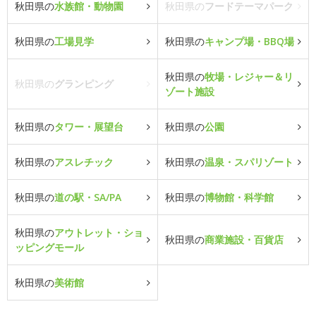
秋田県の
水族館・動物園
秋田県の
フードテーマパーク
秋田県の
工場見学
秋田県の
キャンプ場・BBQ場
秋田県の
牧場・レジャー＆リ
秋田県の
グランピング
ゾート施設
秋田県の
タワー・展望台
秋田県の
公園
秋田県の
アスレチック
秋田県の
温泉・スパリゾート
秋田県の
道の駅・SA/PA
秋田県の
博物館・科学館
秋田県の
アウトレット・ショ
秋田県の
商業施設・百貨店
ッピングモール
秋田県の
美術館