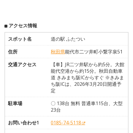
アクセス情報
スポット名
道の駅 ふたつい
住所
秋田県
能代市二ツ井町小繋字泉51
交通アクセス
【車】JR二ツ井駅から約5分。大館
能代空港から約15分。秋田自動車
道 きみまち阪ICからすぐ ※きみま
ち阪ICは、2026年3月20日開通予
定
駐車場
〇 138台 無料 普通車115台、大型
23台
お問い合わせ1
0185-74-5118