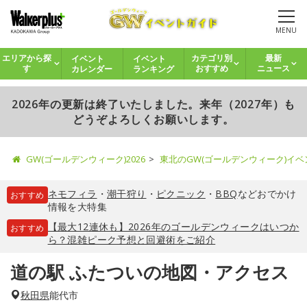
MENU
イベント
イベント
エリアから探
カテゴリ別
最新
カレンダー
ランキング
す
おすすめ
ニュース
2026年の更新は終了いたしました。来年（2027年）も
どうぞよろしくお願いします。
GW(ゴールデンウィーク)2026
東北のGW(ゴールデンウィーク)イ
ネモフィラ
・
潮干狩り
・
ピクニック
・
BBQ
などおでかけ
おすすめ
情報を大特集
【最大12連休も】2026年のゴールデンウィークはいつか
おすすめ
ら？混雑ピーク予想と回避術をご紹介
道の駅 ふたついの地図・アクセス
秋田県
能代市