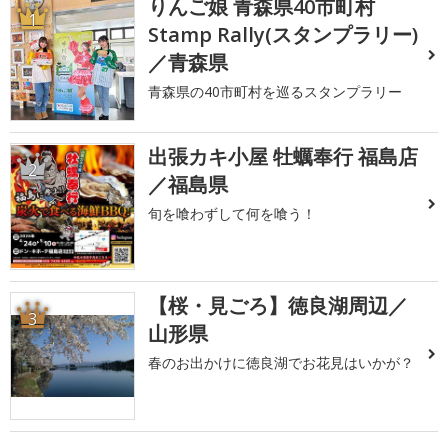
りんご娘 青森県40市町村
1
Stamp Rally(スタンプラリー)
／青森県
青森県の40市町村を巡るスタンプラリー
出張カキ小屋 牡蠣奉行 福島店
2
／福島県
旬を喰わずして何を喰う！
【桜・見ごろ】徳良湖周辺／
3
山形県
春のお出かけに徳良湖でお花見はいかが？