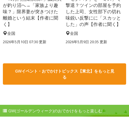
が釣り沼へ→「家族より趣
撃退？ツインの部屋を予約
味？」限界妻が突きつけた
した上司、女性部下の切れ
離婚という結末【作者に聞
味鋭い反撃にに「スカッと
く】
した」の声【作者に聞く】
全国
全国
2026年5月10日 07:30 更新
2026年5月9日 20:35 更新
GWイベント・おでかけトピックス【東北】をもっと見
る
GW(ゴールデンウィーク)のおでかけをもっと楽しむ