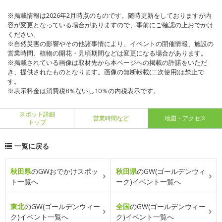
※掲載情報は2026年2月時点のものです。随時更新をしておりますが内
容が変更となっている場合がありますので、事前にご確認の上おでかけ
ください。
※自然災害の影響やその他諸事情により、イベントの開催情報、施設の
営業時間、植物の開花・見頃期間などは変更になる場合があります。
※掲載されている画像は取材先から本ページへの掲載の許諾をいただ
き、提供されたものとなります。画像の無断転載(二次使用)は禁止で
す。
※表示料金は消費税8％ないし10％の内税表示です。
スポット詳細
営業時間など
地図・アクセス
トップ
一覧に戻る
秋田県
のGWおでかけスポッ
秋田県
のGW(ゴールデンウィ
ト一覧へ
ーク)イベント一覧へ
東北
のGW(ゴールデンウィー
全国
のGW(ゴールデンウィー
ク)イベント一覧へ
ク)イベント一覧へ