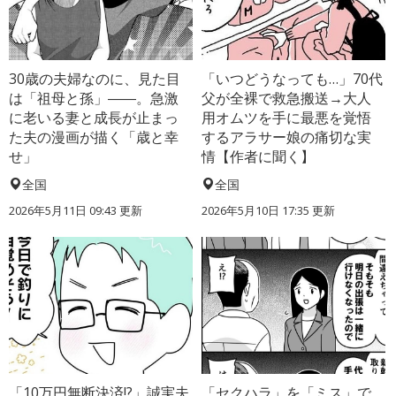
30歳の夫婦なのに、見た目
「いつどうなっても…」70代
は「祖母と孫」――。急激
父が全裸で救急搬送→大人
に老いる妻と成長が止まっ
用オムツを手に最悪を覚悟
た夫の漫画が描く「歳と幸
するアラサー娘の痛切な実
せ」
情【作者に聞く】
全国
全国
2026年5月11日 09:43 更新
2026年5月10日 17:35 更新
「10万円無断決済!?」誠実夫
「セクハラ」を「ミス」で