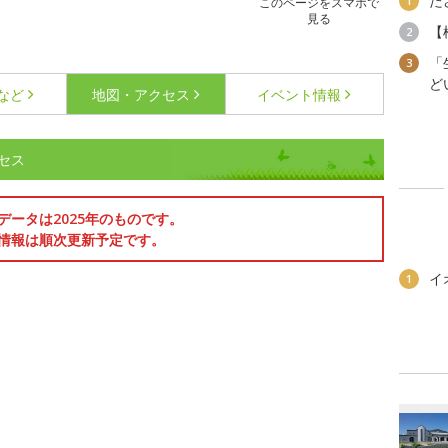
た
1
このページをスマホで
見る
【
2
「
3
ど
など
地図・アクセス
イベント情報
セス
データは2025年のものです。
情報は順次更新予定です。
イ
1