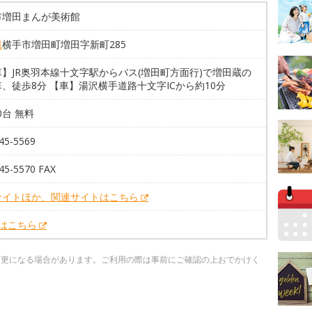
市増田まんが美術館
県
横手市増田町増田字新町285
】JR奥羽本線十文字駅からバス(増田町方面行)で増田蔵の
、徒歩8分 【車】湯沢横手道路十文字ICから約10分
80台 無料
45-5569
45-5570 FAX
サイトほか、関連サイトはこちら
Xはこちら
変更になる場合があります。ご利用の際は事前にご確認の上おでかけく