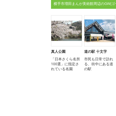
横手市増田まんが美術館周辺のGW(
真人公園
道の駅 十文字
「日本さくら名所
市民も日常で訪れ
100選」に指定さ
る、街中にある道
れている名園
の駅