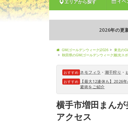
イベ
エリアから探す
2026年の
GW(ゴールデンウィーク)2026
東北のG
秋田県のGW(ゴールデンウィーク)観光ス
ネモフィラ
・
潮干狩り
・
おすすめ
【最大12連休も】202
おすすめ
避術をご紹介
横手市増田まんが
アクセス