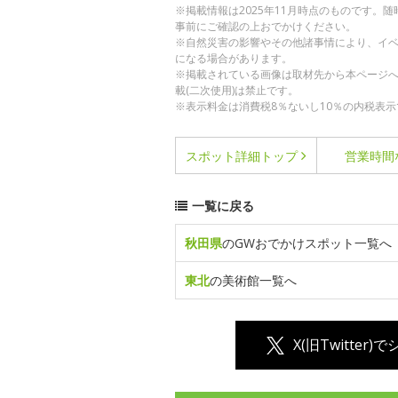
※掲載情報は2025年11月時点のものです
事前にご確認の上おでかけください。
※自然災害の影響やその他諸事情により、イ
になる場合があります。
※掲載されている画像は取材先から本ページ
載(二次使用)は禁止です。
※表示料金は消費税8％ないし10％の内税表示
スポット詳細
トップ
営業時間
一覧に戻る
秋田県
のGWおでかけスポット一覧へ
東北
の美術館一覧へ
X(旧Twitter)