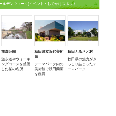
ゴールデンウィーク)イベント・おでかけスポット
前森公園
秋田県立近代美術
秋田ふるさと村
館
遊歩道やウォーキ
秋田県の魅力がぎ
ングコースを整備
テーマパーク内の
っしり詰まったテ
した桜の名所
美術館で秋田蘭画
ーマパーク
を鑑賞