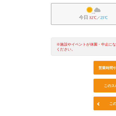
今日
32℃
／
25℃
※施設やイベントが休園・中止に
ください。
営業時間
このス
こ