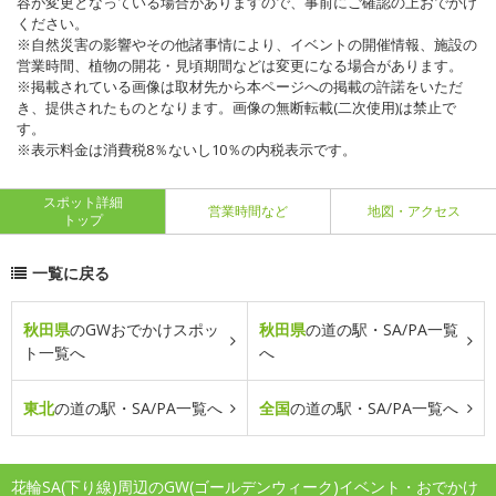
容が変更となっている場合がありますので、事前にご確認の上おでかけ
ください。
※自然災害の影響やその他諸事情により、イベントの開催情報、施設の
営業時間、植物の開花・見頃期間などは変更になる場合があります。
※掲載されている画像は取材先から本ページへの掲載の許諾をいただ
き、提供されたものとなります。画像の無断転載(二次使用)は禁止で
す。
※表示料金は消費税8％ないし10％の内税表示です。
スポット詳細
営業時間など
地図・アクセス
トップ
一覧に戻る
秋田県
のGWおでかけスポッ
秋田県
の道の駅・SA/PA一覧
ト一覧へ
へ
東北
の道の駅・SA/PA一覧へ
全国
の道の駅・SA/PA一覧へ
花輪SA(下り線)周辺のGW(ゴールデンウィーク)イベント・おでかけ