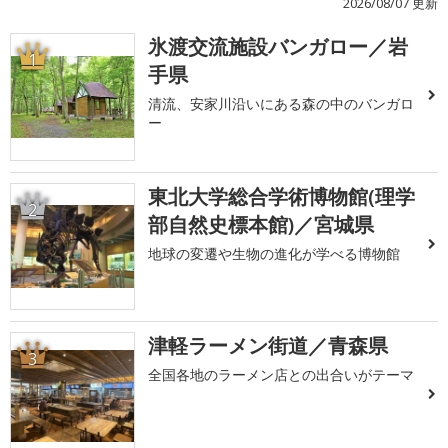
2026/08/07 更新
氷渡交流施設バンガロー／岩
1
手県
清流、安家川沿いにある森の中のバンガロ
ー
東北大学総合学術博物館(理学
2
部自然史標本館)／宮城県
地球の変遷や生物の進化が学べる博物館
津軽ラーメン街道／青森県
3
全国各地のラーメン店との出合いがテーマ