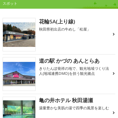
スポット
花輪SA(上り線)
秋田県初出店の牛めし「松屋」
道の駅 かづの あんとらあ
きりたんぽ発祥の地で、観光地域づくり法
人(地域連携DMO)を担う観光拠点
亀の井ホテル 秋田湯瀬
湯量豊かな美肌の湯で四季の風景を楽しむ