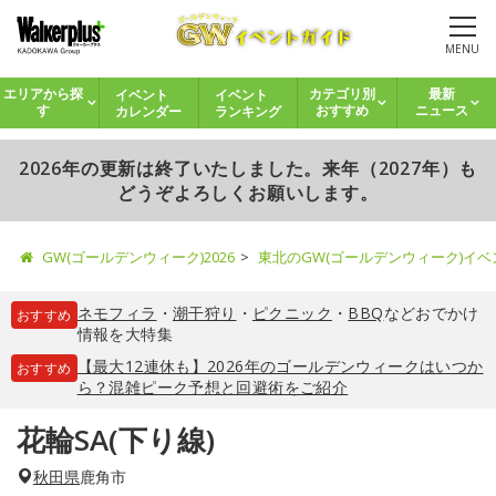
MENU
イベント
イベント
エリアから探
カテゴリ別
最新
カレンダー
ランキング
す
おすすめ
ニュース
2026年の更新は終了いたしました。来年（2027年）も
どうぞよろしくお願いします。
GW(ゴールデンウィーク)2026
東北のGW(ゴールデンウィーク)イ
ネモフィラ
・
潮干狩り
・
ピクニック
・
BBQ
などおでかけ
おすすめ
情報を大特集
【最大12連休も】2026年のゴールデンウィークはいつか
おすすめ
ら？混雑ピーク予想と回避術をご紹介
花輪SA(下り線)
秋田県
鹿角市