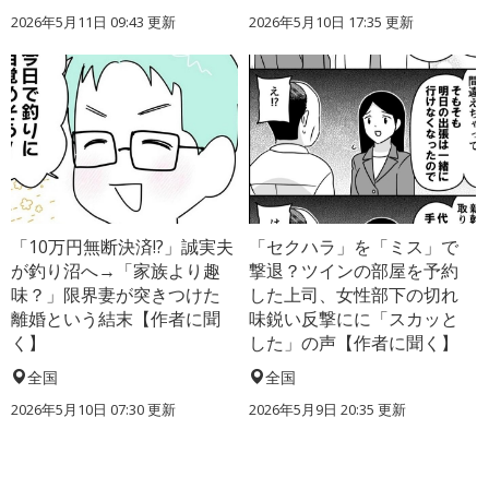
2026年5月11日 09:43 更新
2026年5月10日 17:35 更新
「10万円無断決済!?」誠実夫
「セクハラ」を「ミス」で
が釣り沼へ→「家族より趣
撃退？ツインの部屋を予約
味？」限界妻が突きつけた
した上司、女性部下の切れ
離婚という結末【作者に聞
味鋭い反撃にに「スカッと
く】
した」の声【作者に聞く】
全国
全国
2026年5月10日 07:30 更新
2026年5月9日 20:35 更新