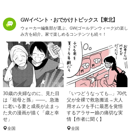
GWイベント・おでかけトピックス【東北】
ウォーカー編集部が選ぶ、GW(ゴールデンウィーク)の楽し
み方を紹介。家で楽しめるコンテンツも続々！
30歳の夫婦なのに、見た目
「いつどうなっても…」70代
は「祖母と孫」――。急激
父が全裸で救急搬送→大人
に老いる妻と成長が止まっ
用オムツを手に最悪を覚悟
た夫の漫画が描く「歳と幸
するアラサー娘の痛切な実
せ」
情【作者に聞く】
全国
全国