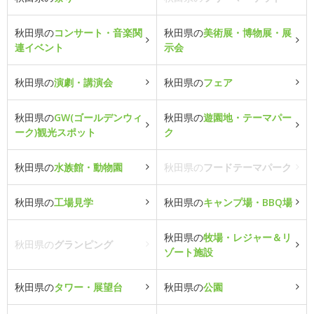
秋田県の
コンサート・音楽関
秋田県の
美術展・博物展・展
連イベント
示会
秋田県の
演劇・講演会
秋田県の
フェア
秋田県の
GW(ゴールデンウィ
秋田県の
遊園地・テーマパー
ーク)観光スポット
ク
秋田県の
水族館・動物園
秋田県の
フードテーマパーク
秋田県の
工場見学
秋田県の
キャンプ場・BBQ場
秋田県の
牧場・レジャー＆リ
秋田県の
グランピング
ゾート施設
秋田県の
タワー・展望台
秋田県の
公園