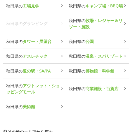
秋田県の
工場見学
秋田県の
キャンプ場・BBQ場
秋田県の
牧場・レジャー＆リ
秋田県の
グランピング
ゾート施設
秋田県の
タワー・展望台
秋田県の
公園
秋田県の
アスレチック
秋田県の
温泉・スパリゾート
秋田県の
道の駅・SA/PA
秋田県の
博物館・科学館
秋田県の
アウトレット・ショ
秋田県の
商業施設・百貨店
ッピングモール
秋田県の
美術館
その他のエリアから探す