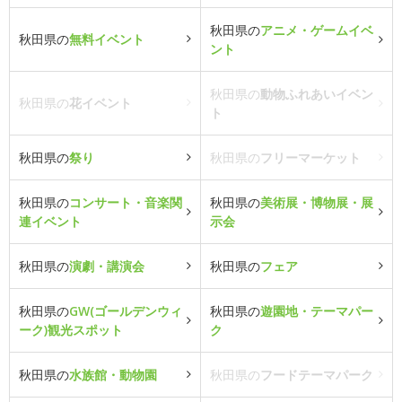
秋田県の
アニメ・ゲームイベ
秋田県の
無料イベント
ント
秋田県の
動物ふれあいイベン
秋田県の
花イベント
ト
秋田県の
祭り
秋田県の
フリーマーケット
秋田県の
コンサート・音楽関
秋田県の
美術展・博物展・展
連イベント
示会
秋田県の
演劇・講演会
秋田県の
フェア
秋田県の
GW(ゴールデンウィ
秋田県の
遊園地・テーマパー
ーク)観光スポット
ク
秋田県の
水族館・動物園
秋田県の
フードテーマパーク