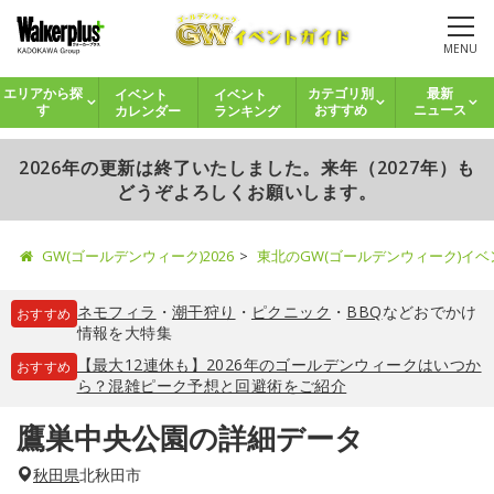
MENU
イベント
イベント
エリアから探
カテゴリ別
最新
カレンダー
ランキング
す
おすすめ
ニュース
2026年の更新は終了いたしました。来年（2027年）も
どうぞよろしくお願いします。
GW(ゴールデンウィーク)2026
東北のGW(ゴールデンウィーク)イ
ネモフィラ
・
潮干狩り
・
ピクニック
・
BBQ
などおでかけ
おすすめ
情報を大特集
【最大12連休も】2026年のゴールデンウィークはいつか
おすすめ
ら？混雑ピーク予想と回避術をご紹介
鷹巣中央公園の詳細データ
秋田県
北秋田市