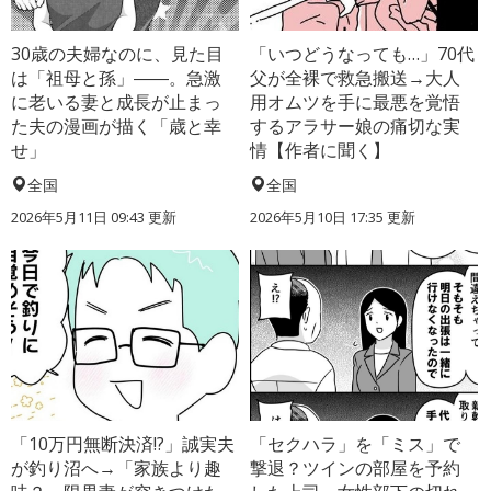
30歳の夫婦なのに、見た目
「いつどうなっても…」70代
は「祖母と孫」――。急激
父が全裸で救急搬送→大人
に老いる妻と成長が止まっ
用オムツを手に最悪を覚悟
た夫の漫画が描く「歳と幸
するアラサー娘の痛切な実
せ」
情【作者に聞く】
全国
全国
2026年5月11日 09:43 更新
2026年5月10日 17:35 更新
「10万円無断決済!?」誠実夫
「セクハラ」を「ミス」で
が釣り沼へ→「家族より趣
撃退？ツインの部屋を予約