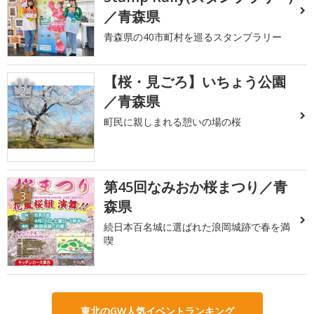
／青森県
青森県の40市町村を巡るスタンプラリー
【桜・見ごろ】いちょう公園
2
／青森県
町民に親しまれる憩いの場の桜
第45回なみおか桜まつり／青
3
森県
続日本百名城に選ばれた浪岡城跡で春を満
喫
東北のGW人気イベントランキング