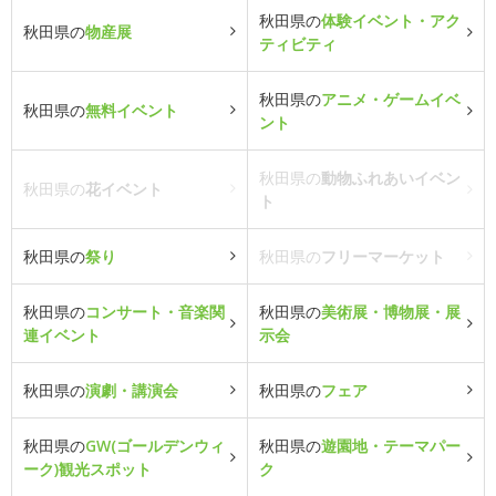
秋田県の
体験イベント・アク
秋田県の
物産展
ティビティ
秋田県の
アニメ・ゲームイベ
秋田県の
無料イベント
ント
秋田県の
動物ふれあいイベン
秋田県の
花イベント
ト
秋田県の
祭り
秋田県の
フリーマーケット
秋田県の
コンサート・音楽関
秋田県の
美術展・博物展・展
連イベント
示会
秋田県の
演劇・講演会
秋田県の
フェア
秋田県の
GW(ゴールデンウィ
秋田県の
遊園地・テーマパー
ーク)観光スポット
ク