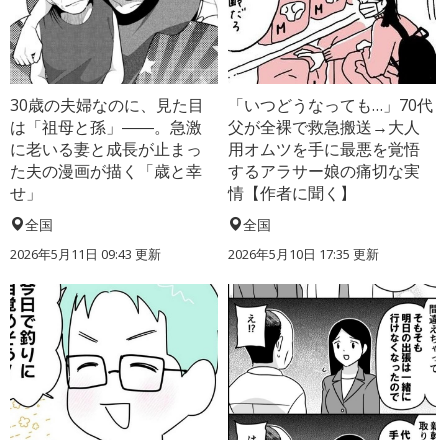
30歳の夫婦なのに、見た目
「いつどうなっても…」70代
は「祖母と孫」――。急激
父が全裸で救急搬送→大人
に老いる妻と成長が止まっ
用オムツを手に最悪を覚悟
た夫の漫画が描く「歳と幸
するアラサー娘の痛切な実
せ」
情【作者に聞く】
全国
全国
2026年5月11日 09:43 更新
2026年5月10日 17:35 更新