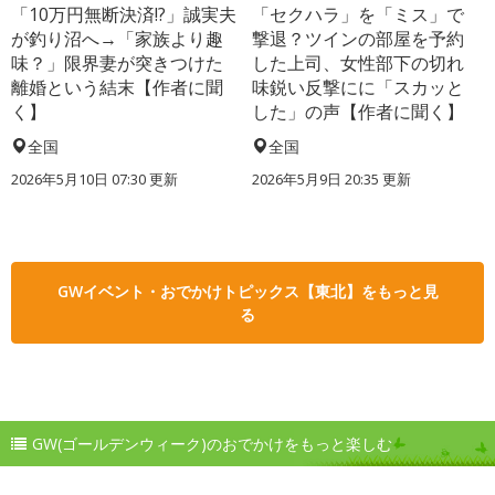
「10万円無断決済!?」誠実夫
「セクハラ」を「ミス」で
が釣り沼へ→「家族より趣
撃退？ツインの部屋を予約
味？」限界妻が突きつけた
した上司、女性部下の切れ
離婚という結末【作者に聞
味鋭い反撃にに「スカッと
く】
した」の声【作者に聞く】
全国
全国
2026年5月10日 07:30 更新
2026年5月9日 20:35 更新
GWイベント・おでかけトピックス【東北】をもっと見
る
GW(ゴールデンウィーク)のおでかけをもっと楽しむ