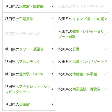
秋田県の
水族館・動物園
秋田県の
フードテーマパーク
秋田県の
工場見学
秋田県の
キャンプ場・BBQ場
秋田県の
牧場・レジャー＆リ
秋田県の
グランピング
ゾート施設
秋田県の
タワー・展望台
秋田県の
公園
秋田県の
アスレチック
秋田県の
温泉・スパリゾート
秋田県の
道の駅・SA/PA
秋田県の
博物館・科学館
秋田県の
アウトレット・ショ
秋田県の
商業施設・百貨店
ッピングモール
秋田県の
美術館