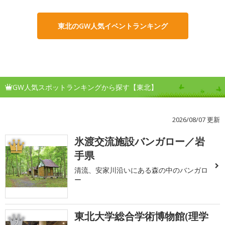
東北のGW人気イベントランキング
GW人気スポットランキングから探す【東北】
2026/08/07 更新
氷渡交流施設バンガロー／岩
1
手県
清流、安家川沿いにある森の中のバンガロ
ー
東北大学総合学術博物館(理学
2