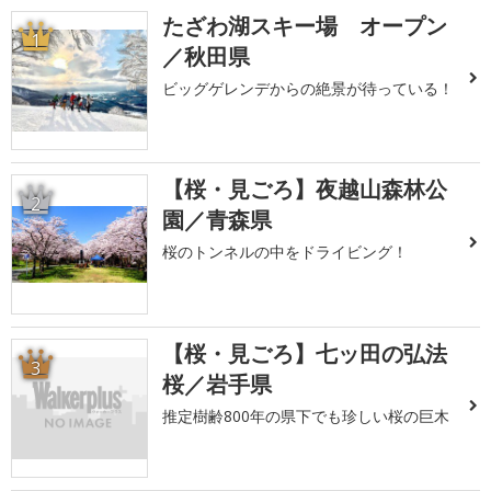
たざわ湖スキー場 オープン
1
／秋田県
ビッグゲレンデからの絶景が待っている！
【桜・見ごろ】夜越山森林公
2
園／青森県
桜のトンネルの中をドライビング！
【桜・見ごろ】七ッ田の弘法
3
桜／岩手県
推定樹齢800年の県下でも珍しい桜の巨木