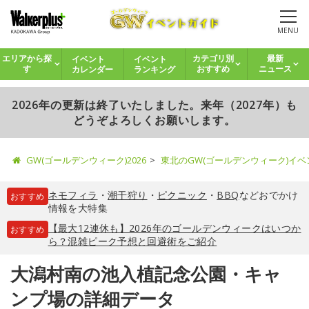
MENU
イベント
イベント
エリアから探
カテゴリ別
最新
カレンダー
ランキング
す
おすすめ
ニュース
2026年の更新は終了いたしました。来年（2027年）も
どうぞよろしくお願いします。
GW(ゴールデンウィーク)2026
東北のGW(ゴールデンウィーク)イ
ネモフィラ
・
潮干狩り
・
ピクニック
・
BBQ
などおでかけ
おすすめ
情報を大特集
【最大12連休も】2026年のゴールデンウィークはいつか
おすすめ
ら？混雑ピーク予想と回避術をご紹介
大潟村南の池入植記念公園・キャ
ンプ場の詳細データ