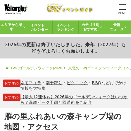
MENU
イベント
イベント
エリアから探
カテゴリ別
最新
カレンダー
ランキング
す
おすすめ
ニュース
2026年の更新は終了いたしました。来年（2027年）も
どうぞよろしくお願いします。
GW(ゴールデンウィーク)2026
東北のGW(ゴールデンウィーク)イ
ネモフィラ
・
潮干狩り
・
ピクニック
・
BBQ
などおでかけ
おすすめ
情報を大特集
【最大12連休も】2026年のゴールデンウィークはいつか
おすすめ
ら？混雑ピーク予想と回避術をご紹介
雁の里ふれあいの森キャンプ場の
地図・アクセス