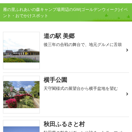
雁の里ふれあいの森キャンプ場周辺のGW(ゴールデンウィーク)イベ
ント・おでかけスポット
道の駅 美郷
後三年の合戦の舞台で、地元グルメに舌鼓
横手公園
天守閣様式の展望台から横手盆地を望む
秋田ふるさと村