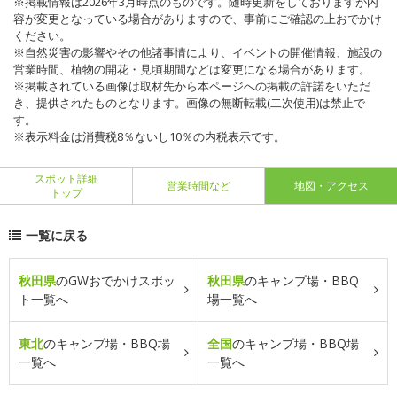
※掲載情報は2026年3月時点のものです。随時更新をしておりますが内
容が変更となっている場合がありますので、事前にご確認の上おでかけ
ください。
※自然災害の影響やその他諸事情により、イベントの開催情報、施設の
営業時間、植物の開花・見頃期間などは変更になる場合があります。
※掲載されている画像は取材先から本ページへの掲載の許諾をいただ
き、提供されたものとなります。画像の無断転載(二次使用)は禁止で
す。
※表示料金は消費税8％ないし10％の内税表示です。
スポット詳細
営業時間など
地図・アクセス
トップ
一覧に戻る
秋田県
のGWおでかけスポッ
秋田県
のキャンプ場・BBQ
ト一覧へ
場一覧へ
東北
のキャンプ場・BBQ場
全国
のキャンプ場・BBQ場
一覧へ
一覧へ