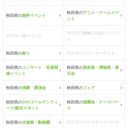
秋田県の
アニメ・ゲームイベ
秋田県の
無料イベント
ント
秋田県の
動物ふれあいイベン
秋田県の
花イベント
ト
秋田県の
祭り
秋田県の
フリーマーケット
秋田県の
コンサート・音楽関
秋田県の
美術展・博物展・展
連イベント
示会
秋田県の
演劇・講演会
秋田県の
フェア
秋田県の
GW(ゴールデンウィ
秋田県の
遊園地・テーマパー
ーク)観光スポット
ク
秋田県の
水族館・動物園
秋田県の
フードテーマパーク