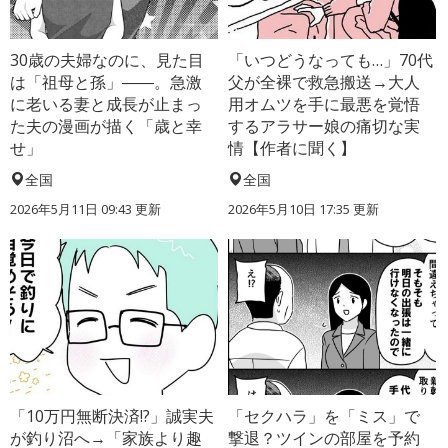
30歳の夫婦なのに、見た目
「いつどうなっても…」70代
は「祖母と孫」――。急激
父が全裸で救急搬送→大人
に老いる妻と成長が止まっ
用オムツを手に最悪を覚悟
た夫の漫画が描く「歳と幸
するアラサー娘の痛切な実
せ」
情【作者に聞く】
全国
全国
2026年5月11日 09:43 更新
2026年5月10日 17:35 更新
「10万円無断決済!?」誠実夫
「セクハラ」を「ミス」で
が釣り沼へ→「家族より趣
撃退？ツインの部屋を予約