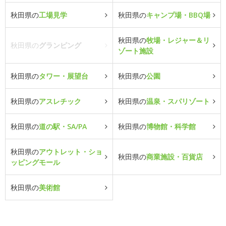
秋田県の
工場見学
秋田県の
キャンプ場・BBQ場
秋田県の
牧場・レジャー＆リ
秋田県の
グランピング
ゾート施設
秋田県の
タワー・展望台
秋田県の
公園
秋田県の
アスレチック
秋田県の
温泉・スパリゾート
秋田県の
道の駅・SA/PA
秋田県の
博物館・科学館
秋田県の
アウトレット・ショ
秋田県の
商業施設・百貨店
ッピングモール
秋田県の
美術館