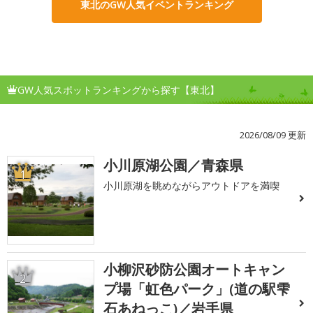
東北のGW人気イベントランキング
GW人気スポットランキングから探す【東北】
2026/08/09 更新
小川原湖公園／青森県
1
小川原湖を眺めながらアウトドアを満喫
小柳沢砂防公園オートキャン
2
プ場「虹色パーク」(道の駅雫
石あねっこ)／岩手県