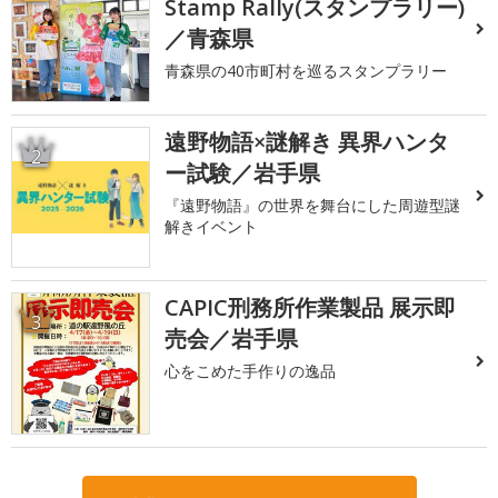
Stamp Rally(スタンプラリー)
／青森県
青森県の40市町村を巡るスタンプラリー
遠野物語×謎解き 異界ハンタ
2
ー試験／岩手県
『遠野物語』の世界を舞台にした周遊型謎
解きイベント
CAPIC刑務所作業製品 展示即
3
売会／岩手県
心をこめた手作りの逸品