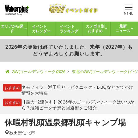
MENU
イベント
イベント
エリアから探
カテゴリ別
最新
カレンダー
ランキング
す
おすすめ
ニュース
2026年の更新は終了いたしました。来年（2027年）も
どうぞよろしくお願いします。
GW(ゴールデンウィーク)2026
東北のGW(ゴールデンウィーク)イ
ネモフィラ
・
潮干狩り
・
ピクニック
・
BBQ
などおでかけ
おすすめ
情報を大特集
【最大12連休も】2026年のゴールデンウィークはいつか
おすすめ
ら？混雑ピーク予想と回避術をご紹介
休暇村乳頭温泉郷乳頭キャンプ場
秋田県
仙北市