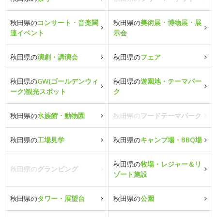
秋田県の
コンサート・音楽関
秋田県の
美術展・博物展・展
連イベント
示会
秋田県の
演劇・講演会
秋田県の
フェア
秋田県の
GW(ゴールデンウィ
秋田県の
遊園地・テーマパー
ーク)観光スポット
ク
秋田県の
水族館・動物園
秋田県の
フードテーマパーク
秋田県の
工場見学
秋田県の
キャンプ場・BBQ場
秋田県の
牧場・レジャー＆リ
秋田県の
グランピング
ゾート施設
秋田県の
タワー・展望台
秋田県の
公園