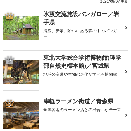
2026/08/07 更新
氷渡交流施設バンガロー／岩
1
手県
清流、安家川沿いにある森の中のバンガロ
ー
東北大学総合学術博物館(理学
2
部自然史標本館)／宮城県
地球の変遷や生物の進化が学べる博物館
津軽ラーメン街道／青森県
3
全国各地のラーメン店との出合いがテーマ