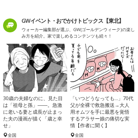
GWイベント・おでかけトピックス【東北】
ウォーカー編集部が選ぶ、GW(ゴールデンウィーク)の楽し
み方を紹介。家で楽しめるコンテンツも続々！
30歳の夫婦なのに、見た目
「いつどうなっても…」70代
は「祖母と孫」――。急激
父が全裸で救急搬送→大人
に老いる妻と成長が止まっ
用オムツを手に最悪を覚悟
た夫の漫画が描く「歳と幸
するアラサー娘の痛切な実
せ」
情【作者に聞く】
全国
全国