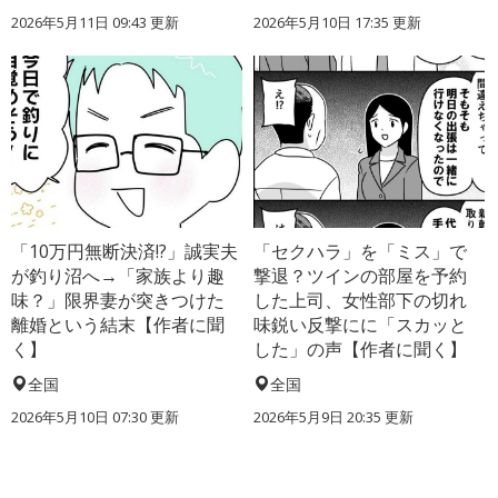
2026年5月11日 09:43 更新
2026年5月10日 17:35 更新
「10万円無断決済!?」誠実夫
「セクハラ」を「ミス」で
が釣り沼へ→「家族より趣
撃退？ツインの部屋を予約
味？」限界妻が突きつけた
した上司、女性部下の切れ
離婚という結末【作者に聞
味鋭い反撃にに「スカッと
く】
した」の声【作者に聞く】
全国
全国
2026年5月10日 07:30 更新
2026年5月9日 20:35 更新