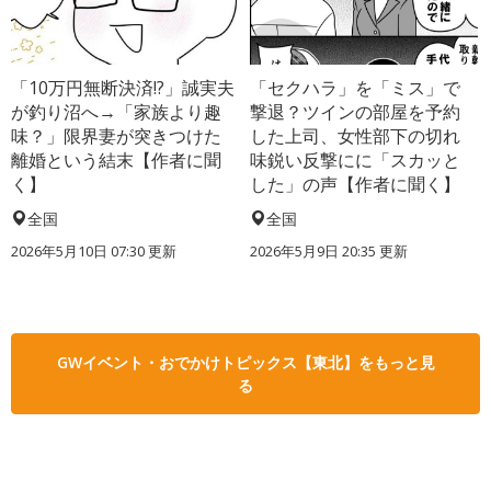
「10万円無断決済!?」誠実夫
「セクハラ」を「ミス」で
が釣り沼へ→「家族より趣
撃退？ツインの部屋を予約
味？」限界妻が突きつけた
した上司、女性部下の切れ
離婚という結末【作者に聞
味鋭い反撃にに「スカッと
く】
した」の声【作者に聞く】
全国
全国
2026年5月10日 07:30 更新
2026年5月9日 20:35 更新
GWイベント・おでかけトピックス【東北】をもっと見
る