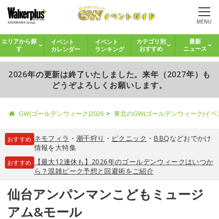
MENU
イベント
イベント
エリアから探
カテゴリ別
最新
カレンダー
ランキング
す
おすすめ
ニュース
2026年の更新は終了いたしました。来年（2027年）も
どうぞよろしくお願いします。
GW(ゴールデンウィーク)2026
東北のGW(ゴールデンウィーク)イ
ネモフィラ
・
潮干狩り
・
ピクニック
・
BBQ
などおでかけ
おすすめ
情報を大特集
【最大12連休も】2026年のゴールデンウィークはいつか
おすすめ
ら？混雑ピーク予想と回避術をご紹介
仙台アンパンマンこどもミュージ
アム&モール