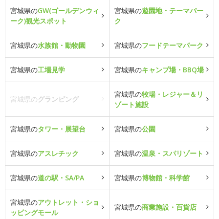
宮城県の
GW(ゴールデンウィ
宮城県の
遊園地・テーマパー
ーク)観光スポット
ク
宮城県の
水族館・動物園
宮城県の
フードテーマパーク
宮城県の
工場見学
宮城県の
キャンプ場・BBQ場
宮城県の
牧場・レジャー＆リ
宮城県の
グランピング
ゾート施設
宮城県の
タワー・展望台
宮城県の
公園
宮城県の
アスレチック
宮城県の
温泉・スパリゾート
宮城県の
道の駅・SA/PA
宮城県の
博物館・科学館
宮城県の
アウトレット・ショ
宮城県の
商業施設・百貨店
ッピングモール