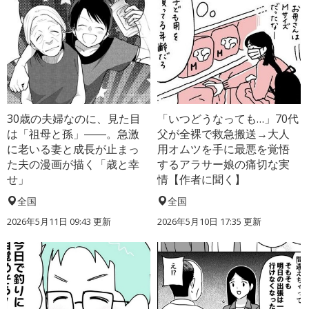
30歳の夫婦なのに、見た目
「いつどうなっても…」70代
は「祖母と孫」――。急激
父が全裸で救急搬送→大人
に老いる妻と成長が止まっ
用オムツを手に最悪を覚悟
た夫の漫画が描く「歳と幸
するアラサー娘の痛切な実
せ」
情【作者に聞く】
全国
全国
2026年5月11日 09:43 更新
2026年5月10日 17:35 更新