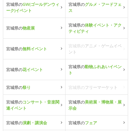
宮城県の
GW(ゴールデンウィ
宮城県の
グルメ・フードフェ
ーク)イベント
ス
宮城県の
体験イベント・アク
宮城県の
物産展
ティビティ
宮城県の
アニメ・ゲームイベ
宮城県の
無料イベント
ント
宮城県の
動物ふれあいイベン
宮城県の
花イベント
ト
宮城県の
祭り
宮城県の
フリーマーケット
宮城県の
コンサート・音楽関
宮城県の
美術展・博物展・展
連イベント
示会
宮城県の
演劇・講演会
宮城県の
フェア