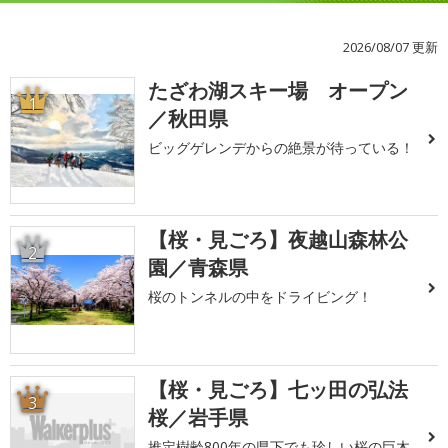
2026/08/07 更新
たざわ湖スキー場 オープン
1
／秋田県
ビッグゲレンデからの絶景が待っている！
【桜・見ごろ】夜越山森林公
2
園／青森県
桜のトンネルの中をドライビング！
【桜・見ごろ】七ッ田の弘法
3
桜／岩手県
推定樹齢800年の県下でも珍しい桜の巨木