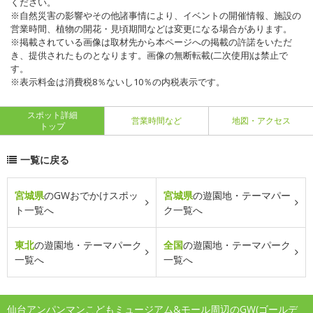
ください。
※自然災害の影響やその他諸事情により、イベントの開催情報、施設の
営業時間、植物の開花・見頃期間などは変更になる場合があります。
※掲載されている画像は取材先から本ページへの掲載の許諾をいただ
き、提供されたものとなります。画像の無断転載(二次使用)は禁止で
す。
※表示料金は消費税8％ないし10％の内税表示です。
スポット詳細
営業時間など
地図・アクセス
トップ
一覧に戻る
宮城県
のGWおでかけスポッ
宮城県
の遊園地・テーマパー
ト一覧へ
ク一覧へ
東北
の遊園地・テーマパーク
全国
の遊園地・テーマパーク
一覧へ
一覧へ
仙台アンパンマンこどもミュージアム&モール周辺のGW(ゴールデ