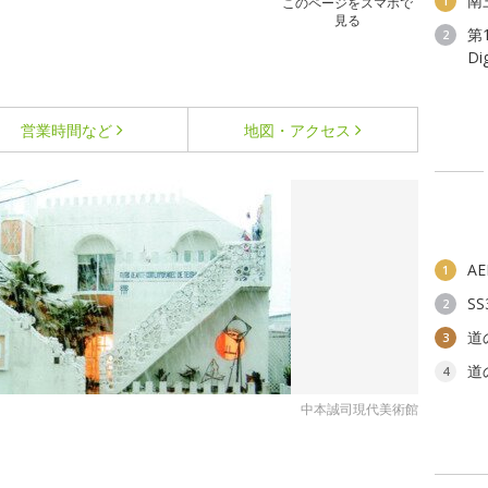
南
1
このページをスマホで
見る
第
2
D
営業時間など
地図・アクセス
A
1
S
2
道
3
道
4
中本誠司現代美術館