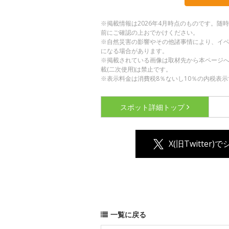
※掲載情報は2026年4月時点のものです。
前にご確認の上おでかけください。
※自然災害の影響やその他諸事情により、イ
になる場合があります。
※掲載されている画像は取材先から本ページ
載(二次使用)は禁止です。
※表示料金は消費税8％ないし10％の内税表示
スポット詳細
トップ
X(旧Twitter)
一覧に戻る