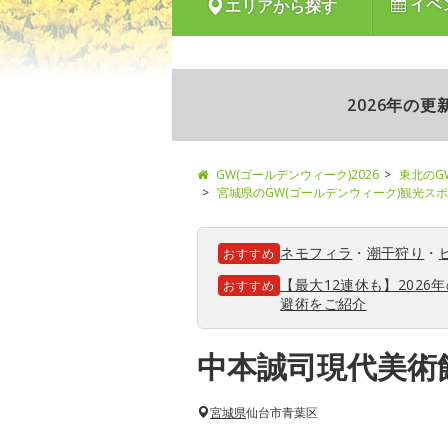
イベ
エリアから探す
2026年の
GW(ゴールデンウィーク)2026
東北のG
宮城県のGW(ゴールデンウィーク)観光ス
ネモフィラ
・
潮干狩り
・
おすすめ
【最大12連休も】202
おすすめ
避術をご紹介
中本誠司現代美術
宮城県
仙台市青葉区