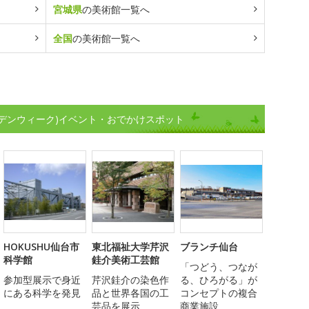
宮城県
の美術館一覧へ
全国
の美術館一覧へ
デンウィーク)イベント・おでかけスポット
HOKUSHU仙台市
東北福祉大学芹沢
ブランチ仙台
科学館
銈介美術工芸館
「つどう、つなが
参加型展示で身近
芹沢銈介の染色作
る、ひろがる」が
にある科学を発見
品と世界各国の工
コンセプトの複合
芸品を展示
商業施設