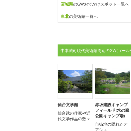
宮城県
のGWおでかけスポット一覧へ
東北
の美術館一覧へ
中本誠司現代美術館周辺のGW(ゴール
仙台文学館
赤坂建設キャンプ
フィールド(水の森
仙台縁の作家や近
公園キャンプ場)
代文学作品の数々
市街地の隠れたオ
アシス