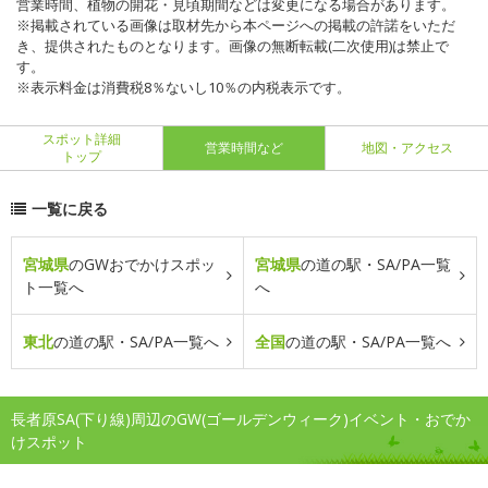
営業時間、植物の開花・見頃期間などは変更になる場合があります。
※掲載されている画像は取材先から本ページへの掲載の許諾をいただ
き、提供されたものとなります。画像の無断転載(二次使用)は禁止で
す。
※表示料金は消費税8％ないし10％の内税表示です。
スポット詳細
営業時間など
地図・アクセス
トップ
一覧に戻る
宮城県
のGWおでかけスポッ
宮城県
の道の駅・SA/PA一覧
ト一覧へ
へ
東北
の道の駅・SA/PA一覧へ
全国
の道の駅・SA/PA一覧へ
長者原SA(下り線)周辺のGW(ゴールデンウィーク)イベント・おでか
けスポット