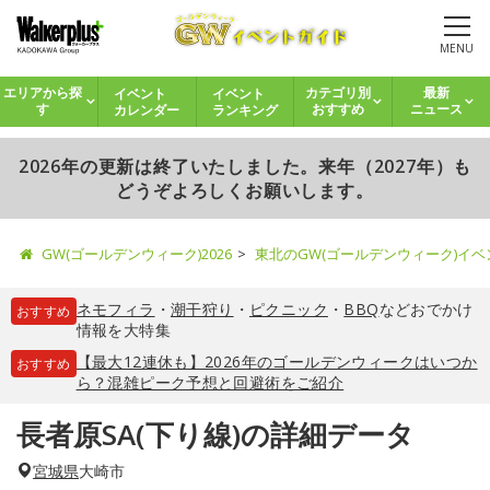
MENU
イベント
イベント
エリアから探
カテゴリ別
最新
カレンダー
ランキング
す
おすすめ
ニュース
2026年の更新は終了いたしました。来年（2027年）も
どうぞよろしくお願いします。
GW(ゴールデンウィーク)2026
東北のGW(ゴールデンウィーク)イ
ネモフィラ
・
潮干狩り
・
ピクニック
・
BBQ
などおでかけ
おすすめ
情報を大特集
【最大12連休も】2026年のゴールデンウィークはいつか
おすすめ
ら？混雑ピーク予想と回避術をご紹介
長者原SA(下り線)の詳細データ
宮城県
大崎市