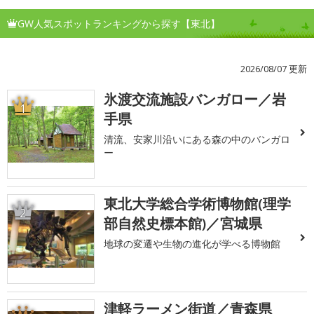
GW人気スポットランキングから探す【東北】
2026/08/07 更新
氷渡交流施設バンガロー／岩
1
手県
清流、安家川沿いにある森の中のバンガロ
ー
東北大学総合学術博物館(理学
2
部自然史標本館)／宮城県
地球の変遷や生物の進化が学べる博物館
津軽ラーメン街道／青森県