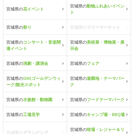
宮城県の
動物ふれあいイベン
宮城県の
花イベント
ト
宮城県の
祭り
宮城県の
フリーマーケット
宮城県の
コンサート・音楽関
宮城県の
美術展・博物展・展
連イベント
示会
宮城県の
演劇・講演会
宮城県の
フェア
宮城県の
GW(ゴールデンウィ
宮城県の
遊園地・テーマパー
ーク)観光スポット
ク
宮城県の
水族館・動物園
宮城県の
フードテーマパーク
宮城県の
工場見学
宮城県の
キャンプ場・BBQ場
宮城県の
牧場・レジャー＆リ
宮城県の
グランピング