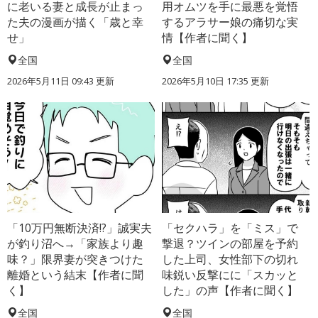
に老いる妻と成長が止まっ
用オムツを手に最悪を覚悟
た夫の漫画が描く「歳と幸
するアラサー娘の痛切な実
せ」
情【作者に聞く】
全国
全国
2026年5月11日 09:43 更新
2026年5月10日 17:35 更新
「10万円無断決済!?」誠実夫
「セクハラ」を「ミス」で
が釣り沼へ→「家族より趣
撃退？ツインの部屋を予約
味？」限界妻が突きつけた
した上司、女性部下の切れ
離婚という結末【作者に聞
味鋭い反撃にに「スカッと
く】
した」の声【作者に聞く】
全国
全国