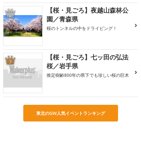
【桜・見ごろ】夜越山森林公
2
園／青森県
桜のトンネルの中をドライビング！
【桜・見ごろ】七ッ田の弘法
3
桜／岩手県
推定樹齢800年の県下でも珍しい桜の巨木
東北のGW人気イベントランキング