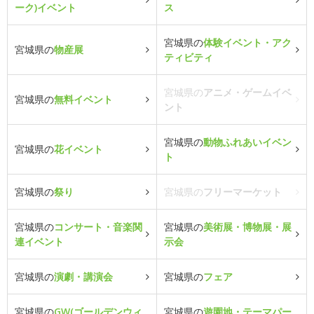
ーク)イベント
ス
宮城県の
体験イベント・アク
宮城県の
物産展
ティビティ
宮城県の
アニメ・ゲームイベ
宮城県の
無料イベント
ント
宮城県の
動物ふれあいイベン
宮城県の
花イベント
ト
宮城県の
祭り
宮城県の
フリーマーケット
宮城県の
コンサート・音楽関
宮城県の
美術展・博物展・展
連イベント
示会
宮城県の
演劇・講演会
宮城県の
フェア
宮城県の
GW(ゴールデンウィ
宮城県の
遊園地・テーマパー