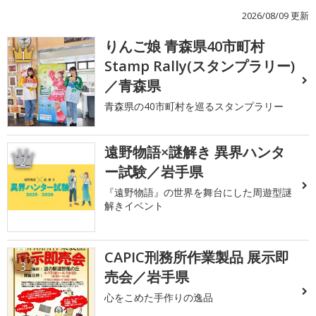
2026/08/09 更新
りんご娘 青森県40市町村
1
Stamp Rally(スタンプラリー)
／青森県
青森県の40市町村を巡るスタンプラリー
遠野物語×謎解き 異界ハンタ
2
ー試験／岩手県
『遠野物語』の世界を舞台にした周遊型謎
解きイベント
CAPIC刑務所作業製品 展示即
3
売会／岩手県
心をこめた手作りの逸品