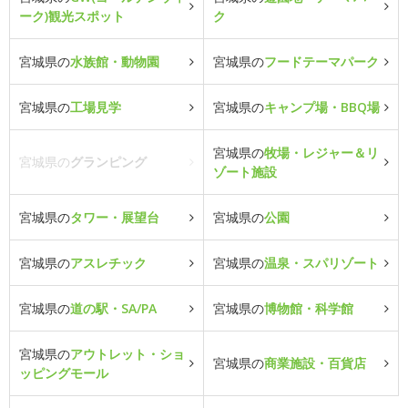
ーク)観光スポット
ク
宮城県の
水族館・動物園
宮城県の
フードテーマパーク
宮城県の
工場見学
宮城県の
キャンプ場・BBQ場
宮城県の
牧場・レジャー＆リ
宮城県の
グランピング
ゾート施設
宮城県の
タワー・展望台
宮城県の
公園
宮城県の
アスレチック
宮城県の
温泉・スパリゾート
宮城県の
道の駅・SA/PA
宮城県の
博物館・科学館
宮城県の
アウトレット・ショ
宮城県の
商業施設・百貨店
ッピングモール