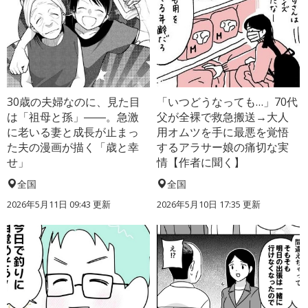
30歳の夫婦なのに、見た目
「いつどうなっても…」70代
は「祖母と孫」――。急激
父が全裸で救急搬送→大人
に老いる妻と成長が止まっ
用オムツを手に最悪を覚悟
た夫の漫画が描く「歳と幸
するアラサー娘の痛切な実
せ」
情【作者に聞く】
全国
全国
2026年5月11日 09:43 更新
2026年5月10日 17:35 更新