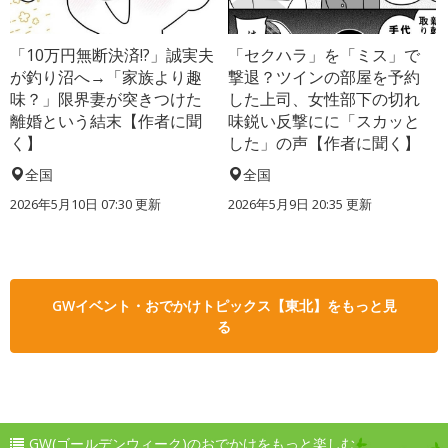
「10万円無断決済!?」誠実夫
「セクハラ」を「ミス」で
が釣り沼へ→「家族より趣
撃退？ツインの部屋を予約
味？」限界妻が突きつけた
した上司、女性部下の切れ
離婚という結末【作者に聞
味鋭い反撃にに「スカッと
く】
した」の声【作者に聞く】
全国
全国
2026年5月10日 07:30 更新
2026年5月9日 20:35 更新
GWイベント・おでかけトピックス【東北】をもっと見
る
GW(ゴールデンウィーク)のおでかけをもっと楽しむ