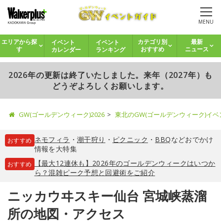
MENU
イベント
イベント
エリアから探
カテゴリ別
最新
カレンダー
ランキング
す
おすすめ
ニュース
2026年の更新は終了いたしました。来年（2027年）も
どうぞよろしくお願いします。
GW(ゴールデンウィーク)2026
東北のGW(ゴールデンウィーク)イ
ネモフィラ
・
潮干狩り
・
ピクニック
・
BBQ
などおでかけ
おすすめ
情報を大特集
【最大12連休も】2026年のゴールデンウィークはいつか
おすすめ
ら？混雑ピーク予想と回避術をご紹介
ニッカウヰスキー仙台 宮城峡蒸溜
所の地図・アクセス