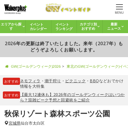
MENU
イベント
イベント
エリアから探
カテゴリ別
最新
カレンダー
ランキング
す
おすすめ
ニュース
2026年の更新は終了いたしました。来年（2027年）も
どうぞよろしくお願いします。
GW(ゴールデンウィーク)2026
東北のGW(ゴールデンウィーク)イ
ネモフィラ
・
潮干狩り
・
ピクニック
・
BBQ
などおでかけ
おすすめ
情報を大特集
【最大12連休も】2026年のゴールデンウィークはいつか
おすすめ
ら？混雑ピーク予想と回避術をご紹介
秋保リゾート森林スポーツ公園
宮城県
仙台市太白区