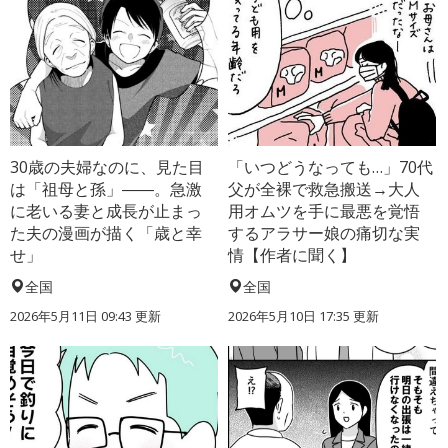
30歳の夫婦なのに、見た目
「いつどうなっても…」70代
は「祖母と孫」――。急激
父が全裸で救急搬送→大人
に老いる妻と成長が止まっ
用オムツを手に最悪を覚悟
た夫の漫画が描く「歳と幸
するアラサー娘の痛切な実
せ」
情【作者に聞く】
全国
全国
2026年5月11日 09:43 更新
2026年5月10日 17:35 更新