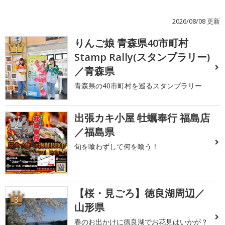
2026/08/08 更新
りんご娘 青森県40市町村
1
Stamp Rally(スタンプラリー)
／青森県
青森県の40市町村を巡るスタンプラリー
出張カキ小屋 牡蠣奉行 福島店
2
／福島県
旬を喰わずして何を喰う！
【桜・見ごろ】徳良湖周辺／
3
山形県
春のお出かけに徳良湖でお花見はいかが？