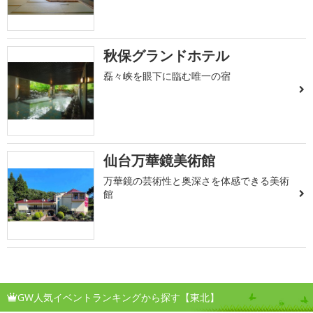
秋保グランドホテル
磊々峡を眼下に臨む唯一の宿
仙台万華鏡美術館
万華鏡の芸術性と奥深さを体感できる美術
館
GW人気イベントランキングから探す【東北】