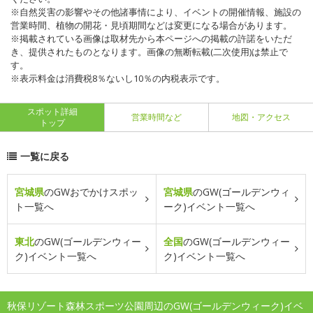
※自然災害の影響やその他諸事情により、イベントの開催情報、施設の
営業時間、植物の開花・見頃期間などは変更になる場合があります。
※掲載されている画像は取材先から本ページへの掲載の許諾をいただ
き、提供されたものとなります。画像の無断転載(二次使用)は禁止で
す。
※表示料金は消費税8％ないし10％の内税表示です。
スポット詳細
営業時間など
地図・アクセス
トップ
一覧に戻る
宮城県
のGWおでかけスポッ
宮城県
のGW(ゴールデンウィ
ト一覧へ
ーク)イベント一覧へ
東北
のGW(ゴールデンウィー
全国
のGW(ゴールデンウィー
ク)イベント一覧へ
ク)イベント一覧へ
秋保リゾート森林スポーツ公園周辺のGW(ゴールデンウィーク)イベ