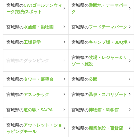
宮城県の
GW(ゴールデンウィ
宮城県の
遊園地・テーマパー
ーク)観光スポット
ク
宮城県の
水族館・動物園
宮城県の
フードテーマパーク
宮城県の
工場見学
宮城県の
キャンプ場・BBQ場
宮城県の
牧場・レジャー＆リ
宮城県の
グランピング
ゾート施設
宮城県の
タワー・展望台
宮城県の
公園
宮城県の
アスレチック
宮城県の
温泉・スパリゾート
宮城県の
道の駅・SA/PA
宮城県の
博物館・科学館
宮城県の
アウトレット・ショ
宮城県の
商業施設・百貨店
ッピングモール