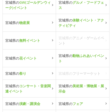
宮城県の
GW(ゴールデンウィ
宮城県の
グルメ・フードフェ
ーク)イベント
ス
宮城県の
体験イベント・アク
宮城県の
物産展
ティビティ
宮城県の
アニメ・ゲームイベ
宮城県の
無料イベント
ント
宮城県の
動物ふれあいイベン
宮城県の
花イベント
ト
宮城県の
祭り
宮城県の
フリーマーケット
宮城県の
コンサート・音楽関
宮城県の
美術展・博物展・展
連イベント
示会
宮城県の
演劇・講演会
宮城県の
フェア