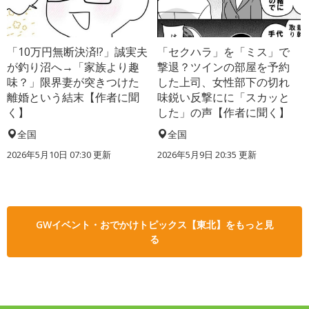
「10万円無断決済!?」誠実夫
「セクハラ」を「ミス」で
が釣り沼へ→「家族より趣
撃退？ツインの部屋を予約
味？」限界妻が突きつけた
した上司、女性部下の切れ
離婚という結末【作者に聞
味鋭い反撃にに「スカッと
く】
した」の声【作者に聞く】
全国
全国
2026年5月10日 07:30 更新
2026年5月9日 20:35 更新
GWイベント・おでかけトピックス【東北】をもっと見
る