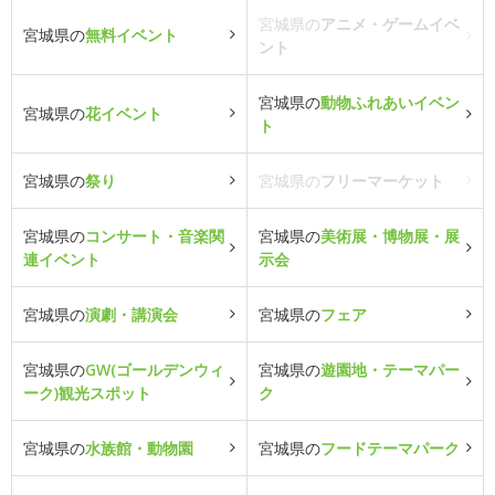
宮城県の
アニメ・ゲームイベ
宮城県の
無料イベント
ント
宮城県の
動物ふれあいイベン
宮城県の
花イベント
ト
宮城県の
祭り
宮城県の
フリーマーケット
宮城県の
コンサート・音楽関
宮城県の
美術展・博物展・展
連イベント
示会
宮城県の
演劇・講演会
宮城県の
フェア
宮城県の
GW(ゴールデンウィ
宮城県の
遊園地・テーマパー
ーク)観光スポット
ク
宮城県の
水族館・動物園
宮城県の
フードテーマパーク