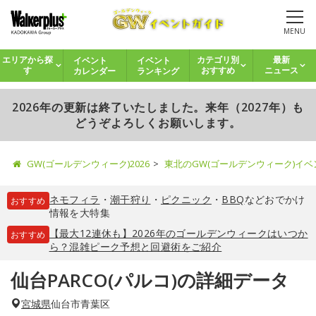
MENU
イベント
イベント
エリアから探
カテゴリ別
最新
カレンダー
ランキング
す
おすすめ
ニュース
2026年の更新は終了いたしました。来年（2027年）も
どうぞよろしくお願いします。
GW(ゴールデンウィーク)2026
東北のGW(ゴールデンウィーク)イ
ネモフィラ
・
潮干狩り
・
ピクニック
・
BBQ
などおでかけ
おすすめ
情報を大特集
【最大12連休も】2026年のゴールデンウィークはいつか
おすすめ
ら？混雑ピーク予想と回避術をご紹介
仙台PARCO(パルコ)の詳細データ
宮城県
仙台市青葉区