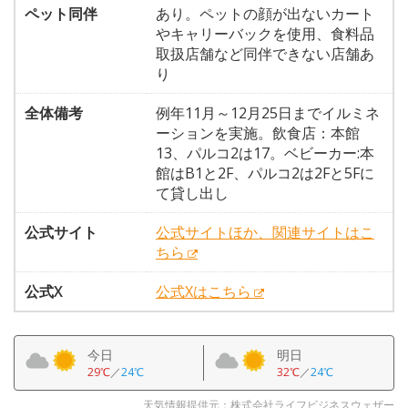
ペット同伴
あり。ペットの顔が出ないカート
やキャリーバックを使用、食料品
取扱店舗など同伴できない店舗あ
り
全体備考
例年11月～12月25日までイルミネ
ーションを実施。飲食店：本館
13、パルコ2は17。ベビーカー:本
館はB1と2F、パルコ2は2Fと5Fに
て貸し出し
公式サイト
公式サイトほか、関連サイトはこ
ちら
公式X
公式Xはこちら
今日
明日
29℃
／
24℃
32℃
／
24℃
天気情報提供元：株式会社ライフビジネスウェザー