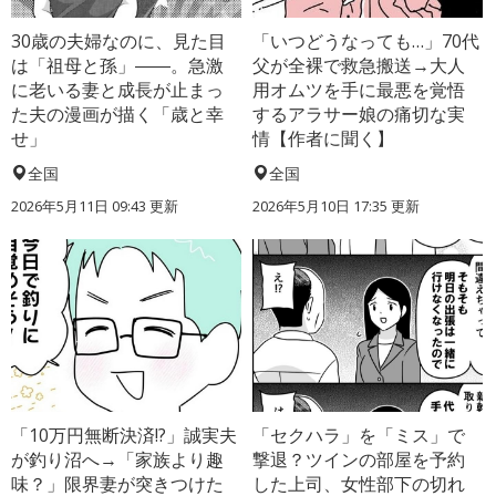
30歳の夫婦なのに、見た目
「いつどうなっても…」70代
は「祖母と孫」――。急激
父が全裸で救急搬送→大人
に老いる妻と成長が止まっ
用オムツを手に最悪を覚悟
た夫の漫画が描く「歳と幸
するアラサー娘の痛切な実
せ」
情【作者に聞く】
全国
全国
2026年5月11日 09:43 更新
2026年5月10日 17:35 更新
「10万円無断決済!?」誠実夫
「セクハラ」を「ミス」で
が釣り沼へ→「家族より趣
撃退？ツインの部屋を予約
味？」限界妻が突きつけた
した上司、女性部下の切れ