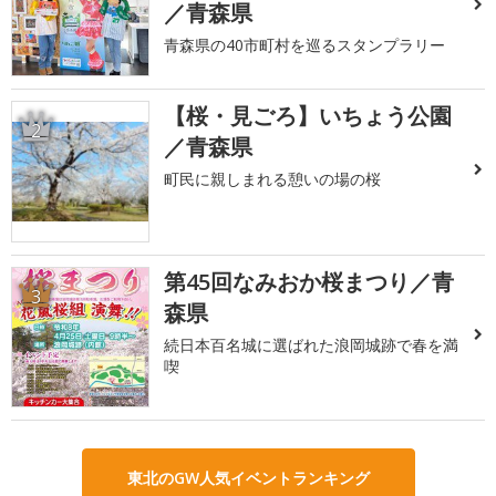
／青森県
青森県の40市町村を巡るスタンプラリー
【桜・見ごろ】いちょう公園
2
／青森県
町民に親しまれる憩いの場の桜
第45回なみおか桜まつり／青
3
森県
続日本百名城に選ばれた浪岡城跡で春を満
喫
東北のGW人気イベントランキング