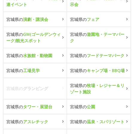
連イベント
示会
宮城県の
演劇・講演会
宮城県の
フェア
宮城県の
GW(ゴールデンウィ
宮城県の
遊園地・テーマパー
ーク)観光スポット
ク
宮城県の
水族館・動物園
宮城県の
フードテーマパーク
宮城県の
工場見学
宮城県の
キャンプ場・BBQ場
宮城県の
牧場・レジャー＆リ
宮城県の
グランピング
ゾート施設
宮城県の
タワー・展望台
宮城県の
公園
宮城県の
アスレチック
宮城県の
温泉・スパリゾート