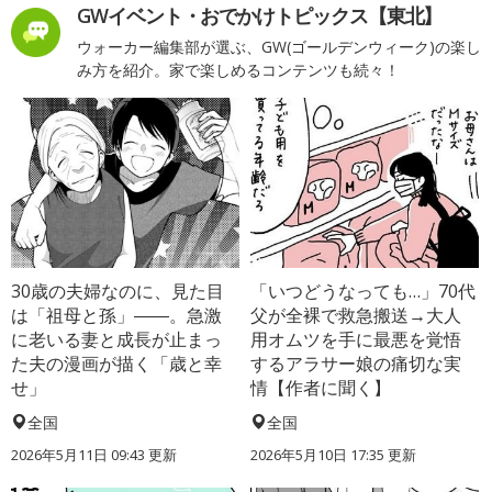
GWイベント・おでかけトピックス【東北】
ウォーカー編集部が選ぶ、GW(ゴールデンウィーク)の楽し
み方を紹介。家で楽しめるコンテンツも続々！
30歳の夫婦なのに、見た目
「いつどうなっても…」70代
は「祖母と孫」――。急激
父が全裸で救急搬送→大人
に老いる妻と成長が止まっ
用オムツを手に最悪を覚悟
た夫の漫画が描く「歳と幸
するアラサー娘の痛切な実
せ」
情【作者に聞く】
全国
全国
2026年5月11日 09:43 更新
2026年5月10日 17:35 更新