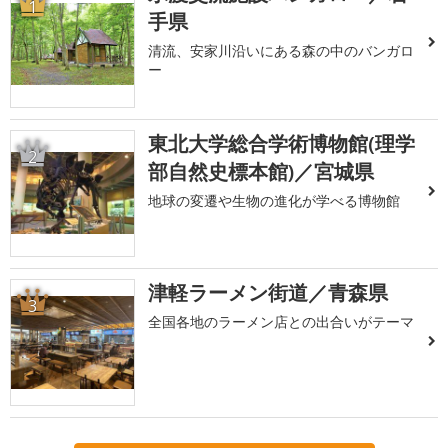
1
手県
清流、安家川沿いにある森の中のバンガロ
ー
東北大学総合学術博物館(理学
2
部自然史標本館)／宮城県
地球の変遷や生物の進化が学べる博物館
津軽ラーメン街道／青森県
3
全国各地のラーメン店との出合いがテーマ