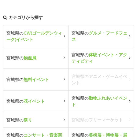
カテゴリから探す
宮城県の
GW(ゴールデンウィ
宮城県の
グルメ・フードフェ
ーク)イベント
ス
宮城県の
体験イベント・アク
宮城県の
物産展
ティビティ
宮城県の
アニメ・ゲームイベ
宮城県の
無料イベント
ント
宮城県の
動物ふれあいイベン
宮城県の
花イベント
ト
宮城県の
祭り
宮城県の
フリーマーケット
宮城県の
コンサート・音楽関
宮城県の
美術展・博物展・展