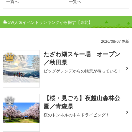
一覧へ
一覧へ
GW人気イベントランキングから探す【東北】
2026/08/07 更新
たざわ湖スキー場 オープン
1
／秋田県
ビッグゲレンデからの絶景が待っている！
【桜・見ごろ】夜越山森林公
2
園／青森県
桜のトンネルの中をドライビング！