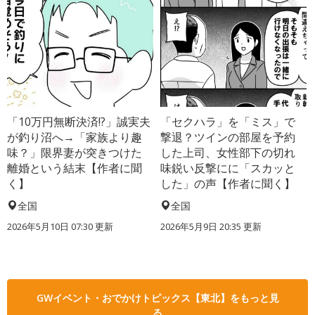
「10万円無断決済!?」誠実夫
「セクハラ」を「ミス」で
が釣り沼へ→「家族より趣
撃退？ツインの部屋を予約
味？」限界妻が突きつけた
した上司、女性部下の切れ
離婚という結末【作者に聞
味鋭い反撃にに「スカッと
く】
した」の声【作者に聞く】
全国
全国
2026年5月10日 07:30 更新
2026年5月9日 20:35 更新
GWイベント・おでかけトピックス【東北】をもっと見
る