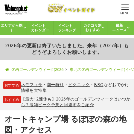
MENU
イベント
イベント
エリアから探
カテゴリ別
最新
カレンダー
ランキング
す
おすすめ
ニュース
2026年の更新は終了いたしました。来年（2027年）も
どうぞよろしくお願いします。
GW(ゴールデンウィーク)2026
東北のGW(ゴールデンウィーク)イ
ネモフィラ
・
潮干狩り
・
ピクニック
・
BBQ
などおでかけ
おすすめ
情報を大特集
【最大12連休も】2026年のゴールデンウィークはいつか
おすすめ
ら？混雑ピーク予想と回避術をご紹介
オートキャンプ場 るぽぽの森の地
図・アクセス