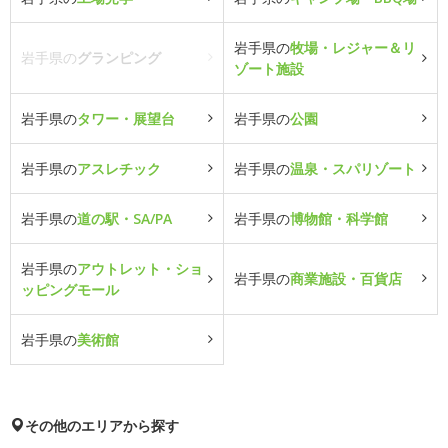
岩手県の
牧場・レジャー＆リ
岩手県の
グランピング
ゾート施設
岩手県の
タワー・展望台
岩手県の
公園
岩手県の
アスレチック
岩手県の
温泉・スパリゾート
岩手県の
道の駅・SA/PA
岩手県の
博物館・科学館
岩手県の
アウトレット・ショ
岩手県の
商業施設・百貨店
ッピングモール
岩手県の
美術館
その他のエリアから探す