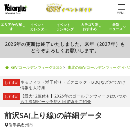
MENU
イベント
イベント
エリアから探
カテゴリ別
最新
カレンダー
ランキング
す
おすすめ
ニュース
2026年の更新は終了いたしました。来年（2027年）も
どうぞよろしくお願いします。
GW(ゴールデンウィーク)2026
東北のGW(ゴールデンウィーク)イ
ネモフィラ
・
潮干狩り
・
ピクニック
・
BBQ
などおでかけ
おすすめ
情報を大特集
【最大12連休も】2026年のゴールデンウィークはいつか
おすすめ
ら？混雑ピーク予想と回避術をご紹介
前沢SA(上り線)の詳細データ
岩手県
奥州市