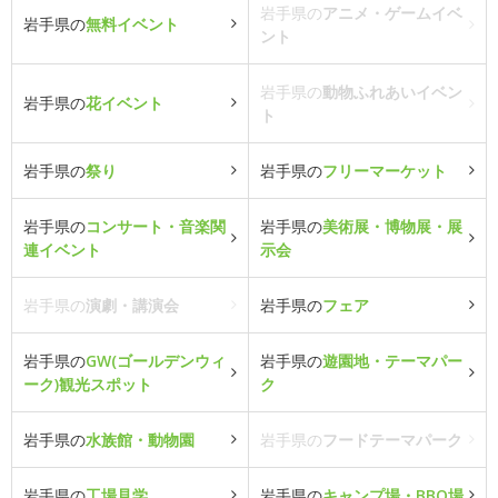
岩手県の
アニメ・ゲームイベ
岩手県の
無料イベント
ント
岩手県の
動物ふれあいイベン
岩手県の
花イベント
ト
岩手県の
祭り
岩手県の
フリーマーケット
岩手県の
コンサート・音楽関
岩手県の
美術展・博物展・展
連イベント
示会
岩手県の
演劇・講演会
岩手県の
フェア
岩手県の
GW(ゴールデンウィ
岩手県の
遊園地・テーマパー
ーク)観光スポット
ク
岩手県の
水族館・動物園
岩手県の
フードテーマパーク
岩手県の
工場見学
岩手県の
キャンプ場・BBQ場