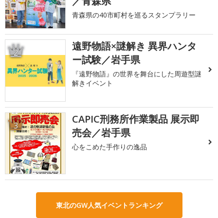
／青森県
青森県の40市町村を巡るスタンプラリー
遠野物語×謎解き 異界ハンタ
2
ー試験／岩手県
『遠野物語』の世界を舞台にした周遊型謎
解きイベント
CAPIC刑務所作業製品 展示即
3
売会／岩手県
心をこめた手作りの逸品
東北のGW人気イベントランキング