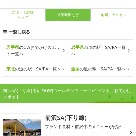
スポット詳細
営業時間など
地図・アクセス
トップ
一覧に戻る
岩手県
のGWおでかけスポッ
岩手県
の道の駅・SA/PA一覧
ト一覧へ
へ
東北
の道の駅・SA/PA一覧へ
全国
の道の駅・SA/PA一覧へ
前沢SA(上り線)周辺のGW(ゴールデンウィーク)イベント・おでかけ
スポット
前沢SA(下り線)
ブランド食材・前沢牛のメニューが好評