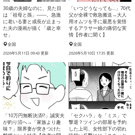
30歳の夫婦なのに、見た目
「いつどうなっても…」70代
は「祖母と孫」――。急激
父が全裸で救急搬送→大人
に老いる妻と成長が止まっ
用オムツを手に最悪を覚悟
た夫の漫画が描く「歳と幸
するアラサー娘の痛切な実
せ」
情【作者に聞く】
全国
全国
2026年5月11日 09:43 更新
2026年5月10日 17:35 更新
「10万円無断決済!?」誠実夫
「セクハラ」を「ミス」で
が釣り沼へ→「家族より趣
撃退？ツインの部屋を予約
味？」限界妻が突きつけた
した上司、女性部下の切れ