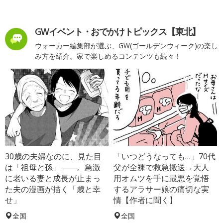
GWイベント・おでかけトピックス【東北】
ウォーカー編集部が選ぶ、GW(ゴールデンウィーク)の楽し
み方を紹介。家で楽しめるコンテンツも続々！
30歳の夫婦なのに、見た目
「いつどうなっても…」70代
は「祖母と孫」――。急激
父が全裸で救急搬送→大人
に老いる妻と成長が止まっ
用オムツを手に最悪を覚悟
た夫の漫画が描く「歳と幸
するアラサー娘の痛切な実
せ」
情【作者に聞く】
全国
全国