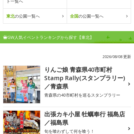
ト一覧へ
東北
の公園一覧へ
全国
の公園一覧へ
GW人気イベントランキングから探す【東北】
2026/08/08 更新
りんご娘 青森県40市町村
1
Stamp Rally(スタンプラリー)
／青森県
青森県の40市町村を巡るスタンプラリー
出張カキ小屋 牡蠣奉行 福島店
2
／福島県
旬を喰わずして何を喰う！