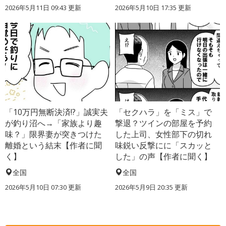
2026年5月11日 09:43 更新
2026年5月10日 17:35 更新
「10万円無断決済!?」誠実夫
「セクハラ」を「ミス」で
が釣り沼へ→「家族より趣
撃退？ツインの部屋を予約
味？」限界妻が突きつけた
した上司、女性部下の切れ
離婚という結末【作者に聞
味鋭い反撃にに「スカッと
く】
した」の声【作者に聞く】
全国
全国
2026年5月10日 07:30 更新
2026年5月9日 20:35 更新