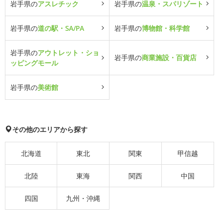
岩手県の
アスレチック
岩手県の
温泉・スパリゾート
岩手県の
道の駅・SA/PA
岩手県の
博物館・科学館
岩手県の
アウトレット・ショ
岩手県の
商業施設・百貨店
ッピングモール
岩手県の
美術館
その他のエリアから探す
北海道
東北
関東
甲信越
北陸
東海
関西
中国
四国
九州・沖縄