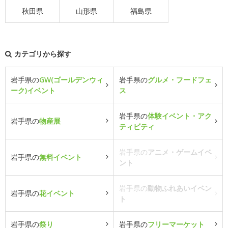
秋田県
山形県
福島県
カテゴリから探す
岩手県の
GW(ゴールデンウィ
岩手県の
グルメ・フードフェ
ーク)イベント
ス
岩手県の
体験イベント・アク
岩手県の
物産展
ティビティ
岩手県の
アニメ・ゲームイベ
岩手県の
無料イベント
ント
岩手県の
動物ふれあいイベン
岩手県の
花イベント
ト
岩手県の
祭り
岩手県の
フリーマーケット