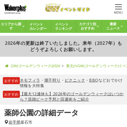
MENU
イベント
イベント
エリアから探
カテゴリ別
最新
カレンダー
ランキング
す
おすすめ
ニュース
2026年の更新は終了いたしました。来年（2027年）も
どうぞよろしくお願いします。
GW(ゴールデンウィーク)2026
東北のGW(ゴールデンウィーク)イ
ネモフィラ
・
潮干狩り
・
ピクニック
・
BBQ
などおでかけ
おすすめ
情報を大特集
【最大12連休も】2026年のゴールデンウィークはいつか
おすすめ
ら？混雑ピーク予想と回避術をご紹介
薬師公園の詳細データ
岩手県
釜石市