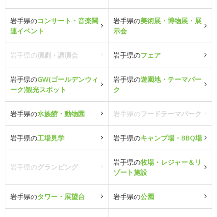
岩手県の
コンサート・音楽関
岩手県の
美術展・博物展・展
連イベント
示会
岩手県の
演劇・講演会
岩手県の
フェア
岩手県の
GW(ゴールデンウィ
岩手県の
遊園地・テーマパー
ーク)観光スポット
ク
岩手県の
水族館・動物園
岩手県の
フードテーマパーク
岩手県の
工場見学
岩手県の
キャンプ場・BBQ場
岩手県の
牧場・レジャー＆リ
岩手県の
グランピング
ゾート施設
岩手県の
タワー・展望台
岩手県の
公園