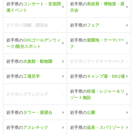
岩手県の
コンサート・音楽関
岩手県の
美術展・博物展・展
連イベント
示会
岩手県の
演劇・講演会
岩手県の
フェア
岩手県の
GW(ゴールデンウィ
岩手県の
遊園地・テーマパー
ーク)観光スポット
ク
岩手県の
水族館・動物園
岩手県の
フードテーマパーク
岩手県の
工場見学
岩手県の
キャンプ場・BBQ場
岩手県の
牧場・レジャー＆リ
岩手県の
グランピング
ゾート施設
岩手県の
タワー・展望台
岩手県の
公園
岩手県の
アスレチック
岩手県の
温泉・スパリゾート