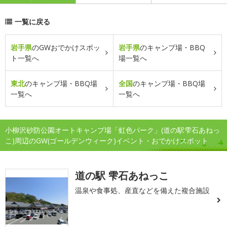
一覧に戻る
岩手県
のGWおでかけスポッ
岩手県
のキャンプ場・BBQ
ト一覧へ
場一覧へ
東北
のキャンプ場・BBQ場
全国
のキャンプ場・BBQ場
一覧へ
一覧へ
小柳沢砂防公園オートキャンプ場「虹色パーク」(道の駅雫石あねっ
こ)周辺のGW(ゴールデンウィーク)イベント・おでかけスポット
道の駅 雫石あねっこ
温泉や食事処、産直などを備えた複合施設