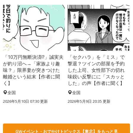
「10万円無断決済!?」誠実夫
「セクハラ」を「ミス」で
が釣り沼へ→「家族より趣
撃退？ツインの部屋を予約
味？」限界妻が突きつけた
した上司、女性部下の切れ
離婚という結末【作者に聞
味鋭い反撃にに「スカッと
く】
した」の声【作者に聞く】
全国
全国
2026年5月10日 07:30 更新
2026年5月9日 20:35 更新
GWイベント・おでかけトピックス【東北】をもっと見