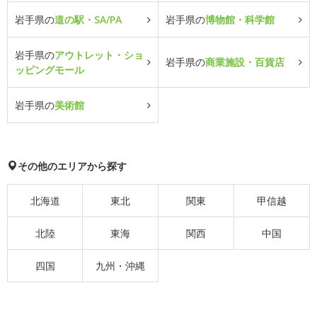
岩手県の
道の駅・SA/PA
岩手県の
博物館・科学館
岩手県の
アウトレット・ショ
岩手県の
商業施設・百貨店
ッピングモール
岩手県の
美術館
その他のエリアから探す
北海道
東北
関東
甲信越
北陸
東海
関西
中国
四国
九州・沖縄