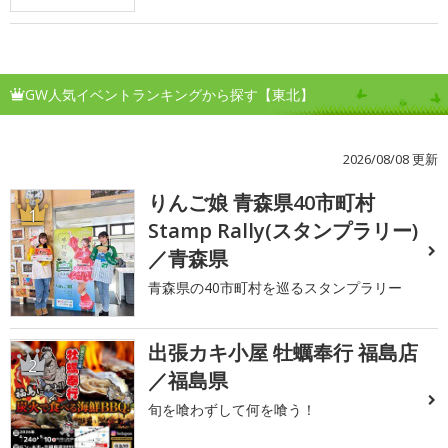
GW人気イベントランキングから探す【東北】
2026/08/08 更新
りんご娘 青森県40市町村
1
Stamp Rally(スタンプラリー)
／青森県
青森県の40市町村を巡るスタンプラリー
出張カキ小屋 牡蠣奉行 福島店
2
／福島県
旬を喰わずして何を喰う！