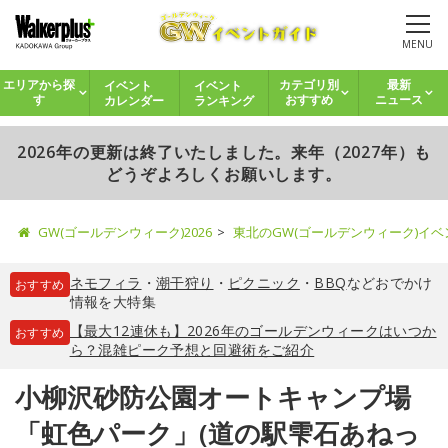
MENU
イベント
イベント
エリアから探
カテゴリ別
最新
カレンダー
ランキング
す
おすすめ
ニュース
2026年の更新は終了いたしました。来年（2027年）も
どうぞよろしくお願いします。
GW(ゴールデンウィーク)2026
東北のGW(ゴールデンウィーク)イ
ネモフィラ
・
潮干狩り
・
ピクニック
・
BBQ
などおでかけ
おすすめ
情報を大特集
【最大12連休も】2026年のゴールデンウィークはいつか
おすすめ
ら？混雑ピーク予想と回避術をご紹介
小柳沢砂防公園オートキャンプ場
「虹色パーク」(道の駅雫石あねっ