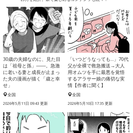
30歳の夫婦なのに、見た目
「いつどうなっても…」70代
は「祖母と孫」――。急激
父が全裸で救急搬送→大人
に老いる妻と成長が止まっ
用オムツを手に最悪を覚悟
た夫の漫画が描く「歳と幸
するアラサー娘の痛切な実
せ」
情【作者に聞く】
全国
全国
2026年5月11日 09:43 更新
2026年5月10日 17:35 更新