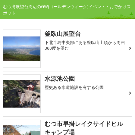
むつ湾展望台周辺のGW(ゴールデンウィーク)イベント・おでかけス
ポット
釜臥山展望台
下北半島中央部にある釜臥山山頂から周囲
360度を望む
水源池公園
歴史ある水道施設を有する公園
むつ市早掛レイクサイドヒル
キャンプ場