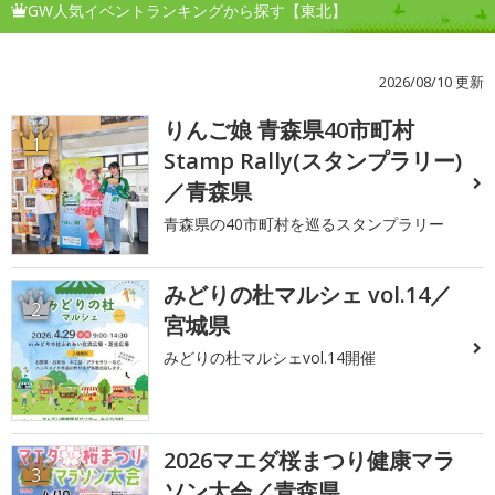
GW人気イベントランキングから探す【東北】
2026/08/10 更新
りんご娘 青森県40市町村
1
Stamp Rally(スタンプラリー)
／青森県
青森県の40市町村を巡るスタンプラリー
みどりの杜マルシェ vol.14／
2
宮城県
みどりの杜マルシェvol.14開催
2026マエダ桜まつり健康マラ
3
ソン大会／青森県