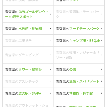
青森県の
GW(ゴールデンウィ
青森県の
遊園地・テーマパー
ーク)観光スポット
ク
青森県の
水族館・動物園
青森県の
フードテーマパーク
青森県の
工場見学
青森県の
キャンプ場・BBQ場
青森県の
牧場・レジャー＆リ
青森県の
グランピング
ゾート施設
青森県の
タワー・展望台
青森県の
公園
青森県の
アスレチック
青森県の
温泉・スパリゾート
青森県の
道の駅・SA/PA
青森県の
博物館・科学館
青森県の
アウトレット・ショ