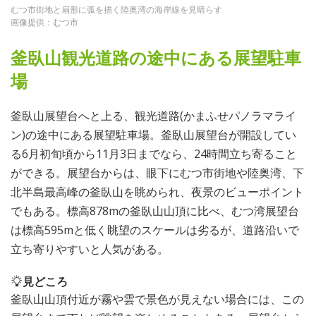
むつ市街地と扇形に弧を描く陸奥湾の海岸線を見晴らす
画像提供：むつ市
釜臥山観光道路の途中にある展望駐車
場
釜臥山展望台へと上る、観光道路(かまふせパノラマライ
ン)の途中にある展望駐車場。釜臥山展望台が開設してい
る6月初旬頃から11月3日までなら、24時間立ち寄ること
ができる。展望台からは、眼下にむつ市街地や陸奥湾、下
北半島最高峰の釜臥山を眺められ、夜景のビューポイント
でもある。標高878mの釜臥山山頂に比べ、むつ湾展望台
は標高595mと低く眺望のスケールは劣るが、道路沿いで
立ち寄りやすいと人気がある。
見どころ
釜臥山山頂付近が霧や雲で景色が見えない場合には、この