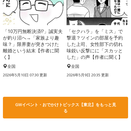
「10万円無断決済!?」誠実夫
「セクハラ」を「ミス」で
が釣り沼へ→「家族より趣
撃退？ツインの部屋を予約
味？」限界妻が突きつけた
した上司、女性部下の切れ
離婚という結末【作者に聞
味鋭い反撃にに「スカッと
く】
した」の声【作者に聞く】
全国
全国
2026年5月10日 07:30 更新
2026年5月9日 20:35 更新
GWイベント・おでかけトピックス【東北】をもっと見
る