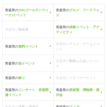
青森県の
GW(ゴールデンウィ
青森県の
グルメ・フードフェ
ーク)イベント
ス
青森県の
体験イベント・アク
青森県の
物産展
ティビティ
青森県の
アニメ・ゲームイベ
青森県の
無料イベント
ント
青森県の
動物ふれあいイベン
青森県の
花イベント
ト
青森県の
祭り
青森県の
フリーマーケット
青森県の
コンサート・音楽関
青森県の
美術展・博物展・展
連イベント
示会
青森県の
演劇・講演会
青森県の
フェア