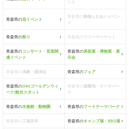
ント
青森県の
動物ふれあいイベン
青森県の
花イベント
ト
青森県の
祭り
青森県の
フリーマーケット
青森県の
コンサート・音楽関
青森県の
美術展・博物展・展
連イベント
示会
青森県の
演劇・講演会
青森県の
フェア
青森県の
GW(ゴールデンウィ
青森県の
遊園地・テーマパー
ーク)観光スポット
ク
青森県の
水族館・動物園
青森県の
フードテーマパーク
青森県の
工場見学
青森県の
キャンプ場・BBQ場