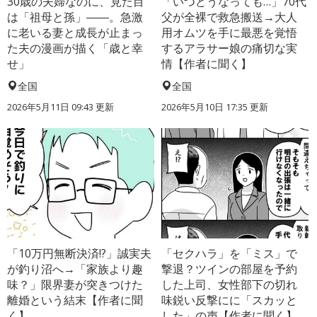
30歳の夫婦なのに、見た目
「いつどうなっても…」70代
は「祖母と孫」――。急激
父が全裸で救急搬送→大人
に老いる妻と成長が止まっ
用オムツを手に最悪を覚悟
た夫の漫画が描く「歳と幸
するアラサー娘の痛切な実
せ」
情【作者に聞く】
全国
全国
2026年5月11日 09:43 更新
2026年5月10日 17:35 更新
「10万円無断決済!?」誠実夫
「セクハラ」を「ミス」で
が釣り沼へ→「家族より趣
撃退？ツインの部屋を予約
味？」限界妻が突きつけた
した上司、女性部下の切れ
離婚という結末【作者に聞
味鋭い反撃にに「スカッと
く】
した」の声【作者に聞く】