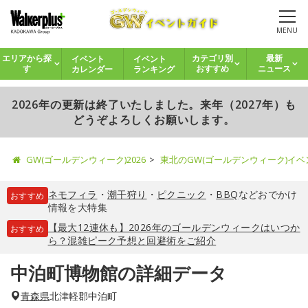
MENU
イベント
イベント
エリアから探
カテゴリ別
最新
カレンダー
ランキング
す
おすすめ
ニュース
2026年の更新は終了いたしました。来年（2027年）も
どうぞよろしくお願いします。
GW(ゴールデンウィーク)2026
東北のGW(ゴールデンウィーク)イ
ネモフィラ
・
潮干狩り
・
ピクニック
・
BBQ
などおでかけ
おすすめ
情報を大特集
【最大12連休も】2026年のゴールデンウィークはいつか
おすすめ
ら？混雑ピーク予想と回避術をご紹介
中泊町博物館の詳細データ
青森県
北津軽郡中泊町