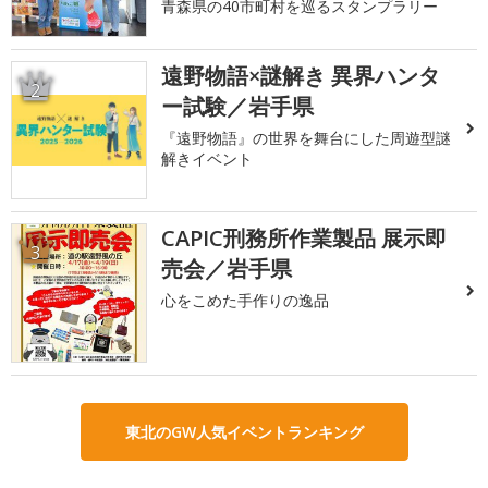
青森県の40市町村を巡るスタンプラリー
遠野物語×謎解き 異界ハンタ
2
ー試験／岩手県
『遠野物語』の世界を舞台にした周遊型謎
解きイベント
CAPIC刑務所作業製品 展示即
3
売会／岩手県
心をこめた手作りの逸品
東北のGW人気イベントランキング