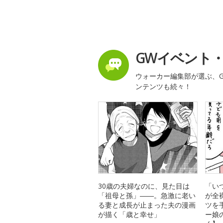
GWイベント
ウォーカー編集部が選ぶ、G
ンテンツも続々！
30歳の夫婦なのに、見た目は
「い
「祖母と孫」――。急激に老い
が全
る妻と成長が止まった夫の漫画
ツを
が描く「歳と幸せ」
ー娘