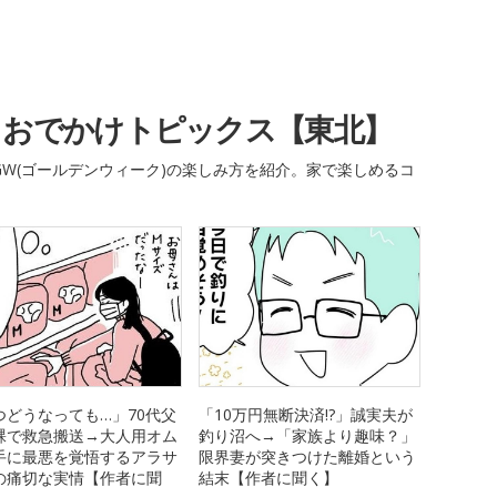
・おでかけトピックス【東北】
W(ゴールデンウィーク)の楽しみ方を紹介。家で楽しめるコ
つどうなっても…」70代父
「10万円無断決済!?」誠実夫が
裸で救急搬送→大人用オム
釣り沼へ→「家族より趣味？」
手に最悪を覚悟するアラサ
限界妻が突きつけた離婚という
の痛切な実情【作者に聞
結末【作者に聞く】