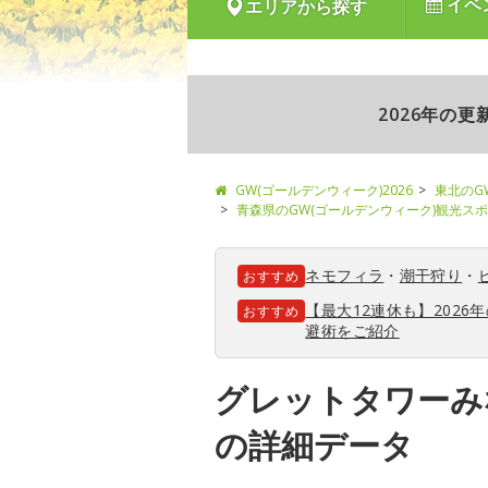
イベ
エリアから探す
2026年の
GW(ゴールデンウィーク)2026
東北のG
青森県のGW(ゴールデンウィーク)観光ス
ネモフィラ
・
潮干狩り
・
おすすめ
【最大12連休も】202
おすすめ
避術をご紹介
グレットタワーみ
の詳細データ