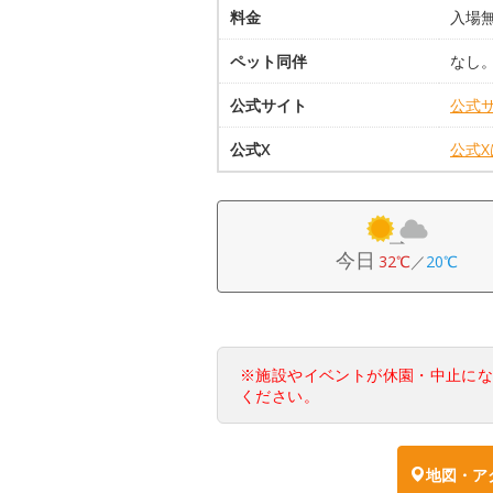
料金
入場
ペット同伴
なし
公式サイト
公式
公式X
公式
今日
32℃
／
20℃
※施設やイベントが休園・中止に
ください。
地図・ア