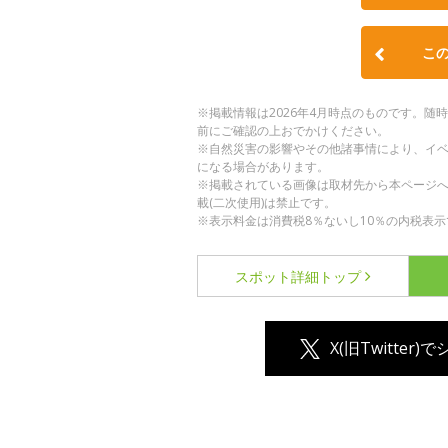
こ
※掲載情報は2026年4月時点のものです。
前にご確認の上おでかけください。
※自然災害の影響やその他諸事情により、イ
になる場合があります。
※掲載されている画像は取材先から本ページ
載(二次使用)は禁止です。
※表示料金は消費税8％ないし10％の内税表示
スポット詳細
トップ
X(旧Twitter)