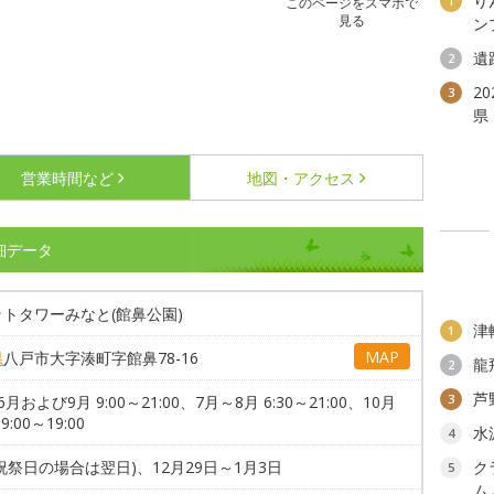
り
1
このページをスマホで
見る
ン
遺
2
2
3
県
営業時間など
地図・アクセス
細データ
トタワーみなと(館鼻公園)
津
1
MAP
県
八戸市大字湊町字館鼻78-16
龍
2
芦
3
月および9月 9:00～21:00、7月～8月 6:30～21:00、10月
9:00～19:00
水
4
祝祭日の場合は翌日)、12月29日～1月3日
ク
5
ム