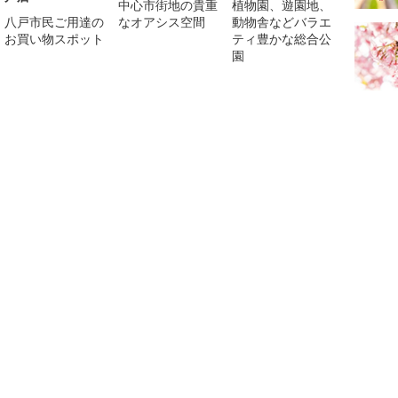
中心市街地の貴重
植物園、遊園地、
八戸市民ご用達の
なオアシス空間
動物舎などバラエ
お買い物スポット
ティ豊かな総合公
園