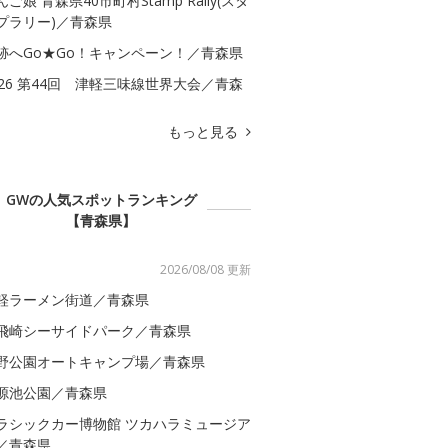
んご娘 青森県40市町村Stamp Rally(スタ
プラリー)／青森県
跡へGo★Go！キャンペーン！／青森県
026 第44回 津軽三味線世界大会／青森
もっと見る
GWの人気スポットランキング
【青森県】
2026/08/08 更新
軽ラーメン街道／青森県
飛崎シーサイドパーク／青森県
野公園オートキャンプ場／青森県
源池公園／青森県
ラシックカー博物館 ツカハラミュージア
／青森県