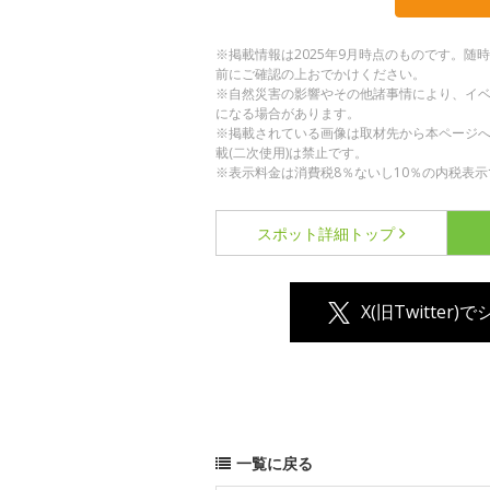
※掲載情報は2025年9月時点のものです。
前にご確認の上おでかけください。
※自然災害の影響やその他諸事情により、イ
になる場合があります。
※掲載されている画像は取材先から本ページ
載(二次使用)は禁止です。
※表示料金は消費税8％ないし10％の内税表示
スポット詳細
トップ
X(旧Twitter)
一覧に戻る