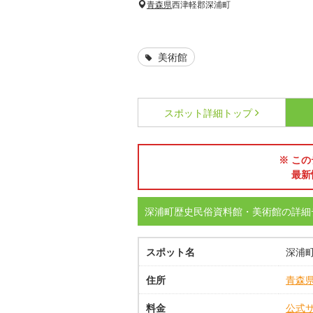
青森県
西津軽郡深浦町
美術館
スポット詳細
トップ
※ この
最新
深浦町歴史民俗資料館・美術館の詳細
スポット名
深浦
住所
青森
料金
公式