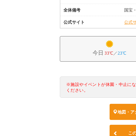
全体備考
国宝
公式サイト
公式
今日
33℃
／
23℃
※施設やイベントが休園・中止に
ください。
地図・ア
こ