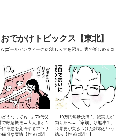
・おでかけトピックス【東北】
W(ゴールデンウィーク)の楽しみ方を紹介。家で楽しめるコ
つどうなっても…」70代父
「10万円無断決済!?」誠実夫が
裸で救急搬送→大人用オム
釣り沼へ→「家族より趣味？」
手に最悪を覚悟するアラサ
限界妻が突きつけた離婚という
の痛切な実情【作者に聞
結末【作者に聞く】