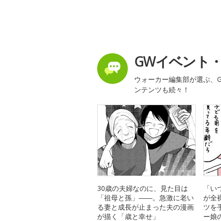
GWイベント
ウォーカー編集部が選ぶ、G
ンテンツも続々！
30歳の夫婦なのに、見た目は
「い
「祖母と孫」――。急激に老い
が全
る妻と成長が止まった夫の漫画
ツを
が描く「歳と幸せ」
ー娘