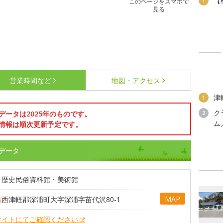
【
1
このページをスマホで
見る
営業時間など
地図・アクセス
津
1
ク
データは2025年のものです。
2
ム
情報は順次更新予定です。
データ
町歴史民俗資料館・美術館
MAP
県
西津軽郡深浦町大字深浦字苗代沢80-1
サイトにてご確認ください