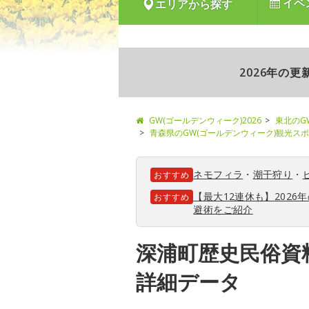
イベ
エリアから探す
2026年の
GW(ゴールデンウィーク)2026
東北のG
青森県のGW(ゴールデンウィーク)観光ス
ネモフィラ
・
潮干狩り
・
おすすめ
【最大12連休も】202
おすすめ
避術をご紹介
深浦町歴史民俗資
詳細データ